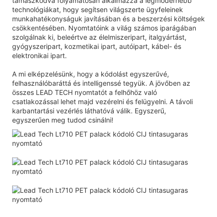
támaszkodva folyamatosan alkalmazza a legmodernebb
technológiákat, hogy segítsen világszerte ügyfeleinek
munkahatékonyságuk javításában és a beszerzési költségek
csökkentésében. Nyomtatóink a világ számos iparágában
szolgálnak ki, beleértve az élelmiszeripart, italgyártást,
gyógyszeripart, kozmetikai ipart, autóipart, kábel- és
elektronikai ipart.
A mi elképzelésünk, hogy a kódolást egyszerűvé,
felhasználóbaráttá és intelligenssé tegyük. A jövőben az
összes LEAD TECH nyomtatót a felhőhöz való
csatlakozással lehet majd vezérelni és felügyelni. A távoli
karbantartási vezérlés láthatóvá válik. Egyszerű,
egyszerűen meg tudod csinálni!