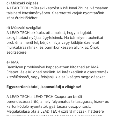
c) Műszaki képzés
A LEAD TECH műszaki képzést kínál kínai Zhuhai városában
található létesítményében. Szeretettel várjuk nyomtatóink
iránt érdeklődőket.
d) Műszaki szolgálat
A LEAD TECH elkötelezett amellett, hogy a legjobb
szolgáltatást nyújtsa ügyfeleinek. Ha bármilyen technikai
probléma merül fel, kérjük, hívja vagy küldjön üzenetet
munkatársainknak, és bármikor készen állunk az Önök
segítségére.
e) RMA
Bármilyen problémával kapcsolatban kitöltheti az RMA
űrlapot, és elküldheti nekünk. Mi intézkedünk a cseretermék
kiszállításáról, vagy felajánljuk a szükséges megoldásokat.
Egyszerűen kódolj, kapcsolódj a világhoz!
A LEAD TECH a LEAD TECH Csoporton belüli
berendezésszállító, amely folyamatos tintasugaras, lézer- és
kartonkódoló nyomtatók gyártására összpontosít.
Megalakulása óta a LEAD TECH szilárd műszaki hátterére