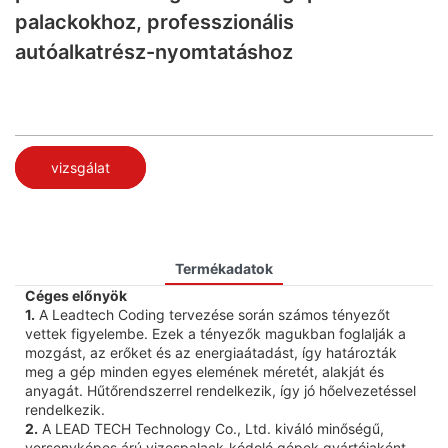
palackokhoz, professzionális
autóalkatrész-nyomtatáshoz
vizsgálat
Termékadatok
Céges előnyök
1.
A Leadtech Coding tervezése során számos tényezőt
vettek figyelembe. Ezek a tényezők magukban foglalják a
mozgást, az erőket és az energiaátadást, így határozták
meg a gép minden egyes elemének méretét, alakját és
anyagát. Hűtőrendszerrel rendelkezik, így jó hőelvezetéssel
rendelkezik.
2.
A LEAD TECH Technology Co., Ltd. kiváló minőségű,
versenyképes árú vizespalack-kódoló gépek gyártójaként