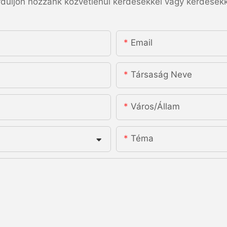
rduljon hozzánk közvetlenül kérdésekkel vagy kérdésekk
Email
Társaság Neve
Város/állam
Téma