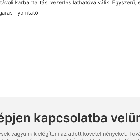
 távoli karbantartási vezérlés láthatóvá válik. Egyszerű
épjen kapcsolatba velü
esek vagyunk kielégíteni az adott követelményeket. Tov