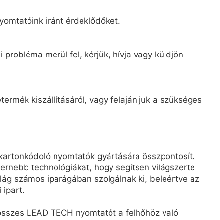
yomtatóink iránt érdeklődőket.
 probléma merül fel, kérjük, hívja vagy küldjön
ermék kiszállításáról, vagy felajánljuk a szükséges
kartonkódoló nyomtatók gyártására összpontosít.
rnebb technológiákat, hogy segítsen világszerte
ág számos iparágában szolgálnak ki, beleértve az
 ipart.
z összes LEAD TECH nyomtatót a felhőhöz való