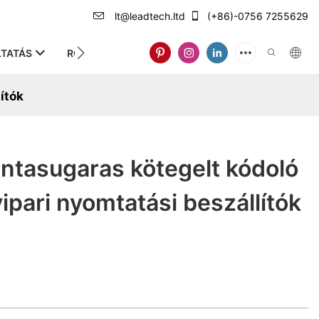
lt@leadtech.ltd
(+86)-0756 7255629
TATÁS
RÓLUNK
ítók
tintasugaras kötegelt kódoló
pari nyomtatási beszállítók