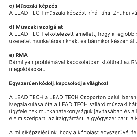
c) Műszaki képzés
A LEAD TECH műszaki képzést kínál kínai Zhuhai vár
d) Műszaki szolgálat
A LEAD TECH elkötelezett amellett, hogy a legjobb s
üzenetet munkatársainknak, és bármikor készen áll
e) RMA
Bármilyen problémával kapcsolatban kitöltheti az RM
megoldásokat.
Egyszerűen kódolj, kapcsolódj a világhoz!
A LEAD TECH a LEAD TECH Csoporton belüli berendez
Megalakulása óta a LEAD TECH szilárd műszaki hát
ügyfeleinek munkahatékonyságuk javításában és a b
élelmiszeripart, az italgyártást, a gyógyszeripart, a 
A mi elképzelésünk, hogy a kódolást egyszerűvé, f