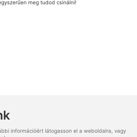
, egyszerűen meg tudod csinálni!
nk
ábbi információért látogasson el a weboldalra, vagy