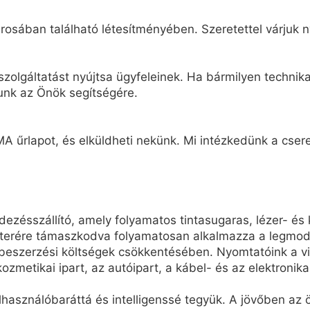
osában található létesítményében. Szeretettel várjuk n
zolgáltatást nyújtsa ügyfeleinek. Ha bármilyen technikai
unk az Önök segítségére.
A űrlapot, és elküldheti nekünk. Mi intézkedünk a cseret
ésszállító, amely folyamatos tintasugaras, lézer- és 
terére támaszkodva folyamatosan alkalmazza a legmode
eszerzési költségek csökkentésében. Nyomtatóink a vil
kozmetikai ipart, az autóipart, a kábel- és az elektronikai
elhasználóbaráttá és intelligenssé tegyük. A jövőben a