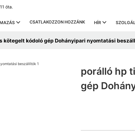
11 óta.
CSATLAKOZZON HOZZÁNK
LMAZÁS
HÍR
SZOLGÁL
s kötegelt kódoló gép Dohányipari nyomtatási beszáll
porálló hp 
gép Dohányi