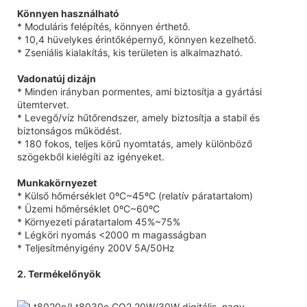
Könnyen használható
* Moduláris felépítés, könnyen érthető.
* 10,4 hüvelykes érintőképernyő, könnyen kezelhető.
* Zseniális kialakítás, kis területen is alkalmazható.
Vadonatúj dizájn
* Minden irányban pormentes, ami biztosítja a gyártási
ütemtervet.
* Levegő/víz hűtőrendszer, amely biztosítja a stabil és
biztonságos működést.
* 180 fokos, teljes körű nyomtatás, amely különböző
szögekből kielégíti az igényeket.
Munkakörnyezet
* Külső hőmérséklet 0ºC~45ºC (relatív páratartalom)
* Üzemi hőmérséklet 0ºC~60ºC
* Környezeti páratartalom 45%~75%
* Légköri nyomás <2000 m magasságban
* Teljesítményigény 200V 5A/50Hz
2. Termékelőnyök