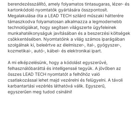
berendezésszállító, amely folyamatos tintasugaras, lézer- és
kartonkódoló nyomtatók gyártására összpontosít.
Megalakulása óta a LEAD TECH szilárd műszaki hátterére
támaszkodva folyamatosan alkalmazza a legmodernebb
technológiákat, hogy segítsen világszerte ügyfeleinek
munkahatékonyságuk javításában és a beszerzési költségek
csökkentésében. Nyomtatóink a világ számos iparágában
szolgálnak ki, beleértve az élelmiszer-, ital-, gyógyszer-,
kozmetikai-, autó-, kábel- és elektronikai ipart.
A mi elképzelésünk, hogy a kódolást egyszerűvé,
felhasználóbaráttá és intelligenssé tegyük. A jövőben az
összes LEAD TECH nyomtatót a felhőhöz való
csatlakozással lehet majd vezérelni és felügyelni. A távoli
karbantartási vezérlés láthatóvá válik. Egyszerű,
egyszerűen meg tudod csinálni!