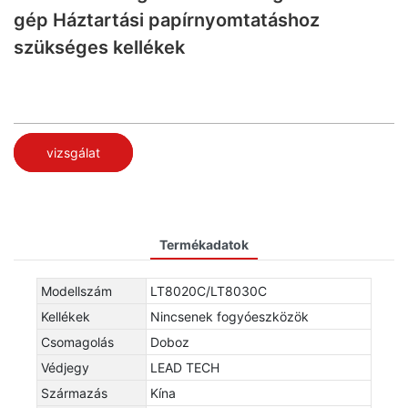
gép Háztartási papírnyomtatáshoz
szükséges kellékek
vizsgálat
Termékadatok
Modellszám
LT8020C/LT8030C
Kellékek
Nincsenek fogyóeszközök
Csomagolás
Doboz
Védjegy
LEAD TECH
Származás
Kína