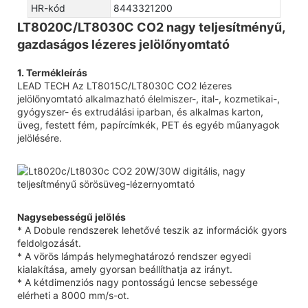
HR-kód
8443321200
LT8020C/LT8030C CO2 nagy teljesítményű,
gazdaságos lézeres jelölőnyomtató
1. Termékleírás
LEAD TECH Az LT8015C/LT8030C CO2 lézeres
jelölőnyomtató alkalmazható élelmiszer-, ital-, kozmetikai-,
gyógyszer- és extrudálási iparban, és alkalmas karton,
üveg, festett fém, papírcímkék, PET és egyéb műanyagok
jelölésére.
Nagysebességű jelölés
* A Dobule rendszerek lehetővé teszik az információk gyors
feldolgozását.
* A vörös lámpás helymeghatározó rendszer egyedi
kialakítása, amely gyorsan beállíthatja az irányt.
* A kétdimenziós nagy pontosságú lencse sebessége
elérheti a 8000 mm/s-ot.