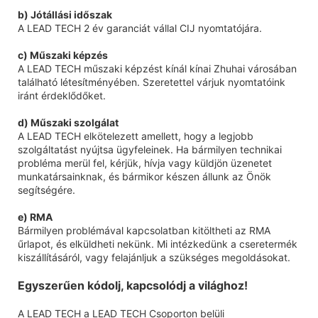
b) Jótállási időszak
A LEAD TECH 2 év garanciát vállal CIJ nyomtatójára.
c) Műszaki képzés
A LEAD TECH műszaki képzést kínál kínai Zhuhai városában
található létesítményében. Szeretettel várjuk nyomtatóink
iránt érdeklődőket.
d) Műszaki szolgálat
A LEAD TECH elkötelezett amellett, hogy a legjobb
szolgáltatást nyújtsa ügyfeleinek. Ha bármilyen technikai
probléma merül fel, kérjük, hívja vagy küldjön üzenetet
munkatársainknak, és bármikor készen állunk az Önök
segítségére.
e) RMA
Bármilyen problémával kapcsolatban kitöltheti az RMA
űrlapot, és elküldheti nekünk. Mi intézkedünk a cseretermék
kiszállításáról, vagy felajánljuk a szükséges megoldásokat.
Egyszerűen kódolj, kapcsolódj a világhoz!
A LEAD TECH a LEAD TECH Csoporton belüli