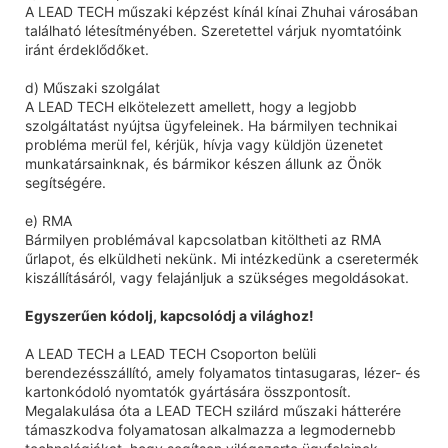
A LEAD TECH műszaki képzést kínál kínai Zhuhai városában
található létesítményében. Szeretettel várjuk nyomtatóink
iránt érdeklődőket.
d) Műszaki szolgálat
A LEAD TECH elkötelezett amellett, hogy a legjobb
szolgáltatást nyújtsa ügyfeleinek. Ha bármilyen technikai
probléma merül fel, kérjük, hívja vagy küldjön üzenetet
munkatársainknak, és bármikor készen állunk az Önök
segítségére.
e) RMA
Bármilyen problémával kapcsolatban kitöltheti az RMA
űrlapot, és elküldheti nekünk. Mi intézkedünk a cseretermék
kiszállításáról, vagy felajánljuk a szükséges megoldásokat.
Egyszerűen kódolj, kapcsolódj a világhoz!
A LEAD TECH a LEAD TECH Csoporton belüli
berendezésszállító, amely folyamatos tintasugaras, lézer- és
kartonkódoló nyomtatók gyártására összpontosít.
Megalakulása óta a LEAD TECH szilárd műszaki hátterére
támaszkodva folyamatosan alkalmazza a legmodernebb