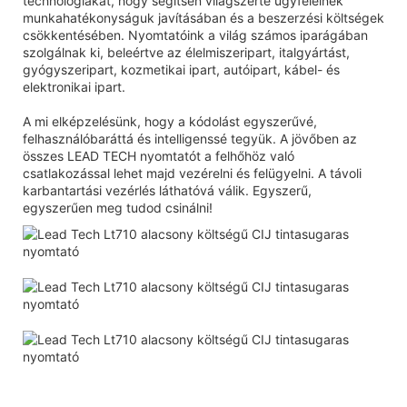
technológiákat, hogy segítsen világszerte ügyfeleinek
munkahatékonyságuk javításában és a beszerzési költségek
csökkentésében. Nyomtatóink a világ számos iparágában
szolgálnak ki, beleértve az élelmiszeripart, italgyártást,
gyógyszeripart, kozmetikai ipart, autóipart, kábel- és
elektronikai ipart.
A mi elképzelésünk, hogy a kódolást egyszerűvé,
felhasználóbaráttá és intelligenssé tegyük. A jövőben az
összes LEAD TECH nyomtatót a felhőhöz való
csatlakozással lehet majd vezérelni és felügyelni. A távoli
karbantartási vezérlés láthatóvá válik. Egyszerű,
egyszerűen meg tudod csinálni!