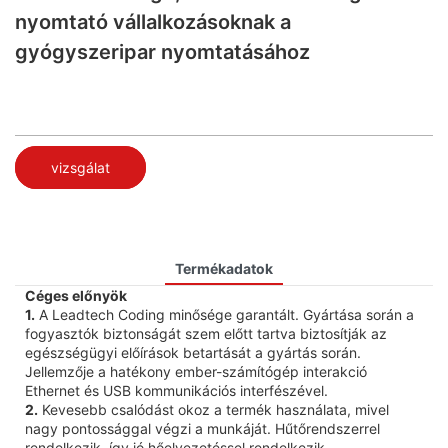
nyomtató vállalkozásoknak a
gyógyszeripar nyomtatásához
vizsgálat
Termékadatok
Céges előnyök
1.
A Leadtech Coding minősége garantált. Gyártása során a
fogyasztók biztonságát szem előtt tartva biztosítják az
egészségügyi előírások betartását a gyártás során.
Jellemzője a hatékony ember-számítógép interakció
Ethernet és USB kommunikációs interfészével.
2.
Kevesebb csalódást okoz a termék használata, mivel
nagy pontossággal végzi a munkáját. Hűtőrendszerrel
rendelkezik, így jó hőelvezetéssel rendelkezik.