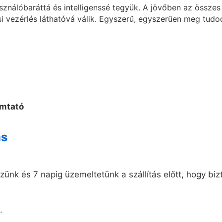
asználóbaráttá és intelligenssé tegyük. A jövőben az össz
ási vezérlés láthatóvá válik. Egyszerű, egyszerűen meg tudod
ás
ünk és 7 napig üzemeltetünk a szállítás előtt, hogy biz
.