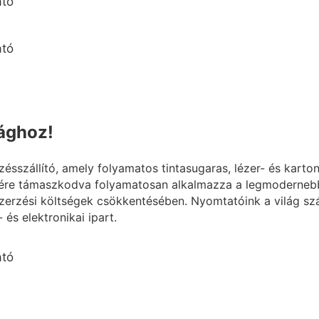
lághoz!
szállító, amely folyamatos tintasugaras, lézer- és karto
ére támaszkodva folyamatosan alkalmazza a legmodernebb 
erzési költségek csökkentésében. Nyomtatóink a világ szá
 és elektronikai ipart.