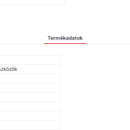
Termékadatok
szközök