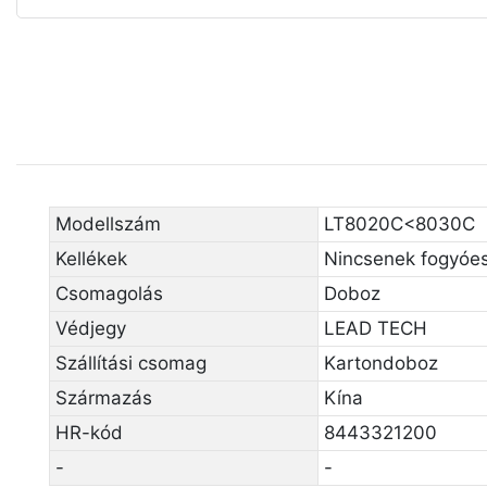
Modellszám
LT8020C<8030C
Kellékek
Nincsenek fogyóe
Csomagolás
Doboz
Védjegy
LEAD TECH
Szállítási csomag
Kartondoboz
Származás
Kína
HR-kód
8443321200
-
-