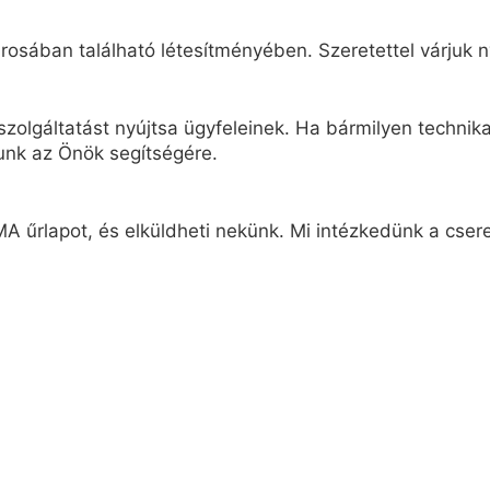
osában található létesítményében. Szeretettel várjuk n
zolgáltatást nyújtsa ügyfeleinek. Ha bármilyen technikai
unk az Önök segítségére.
A űrlapot, és elküldheti nekünk. Mi intézkedünk a cseret