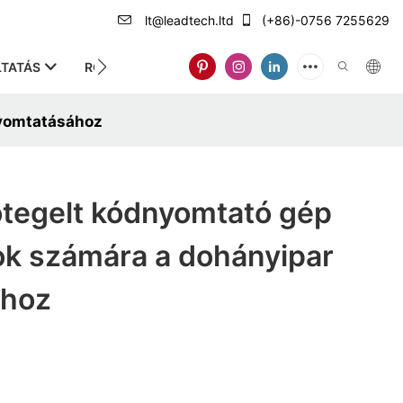
lt@leadtech.ltd
(+86)-0756 7255629
TATÁS
RÓLUNK
nyomtatásához
ötegelt kódnyomtató gép
ok számára a dohányipar
ához