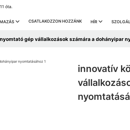
11 óta.
CSATLAKOZZON HOZZÁNK
LMAZÁS
HÍR
SZOLGÁL
ódnyomtató gép vállalkozások számára a dohányipar 
innovatív k
vállalkozás
nyomtatás