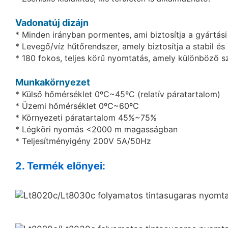
Vadonatúj dizájn
* Minden irányban pormentes, ami biztosítja a gyártási
* Levegő/víz hűtőrendszer, amely biztosítja a stabil é
* 180 fokos, teljes körű nyomtatás, amely különböző sz
Munkakörnyezet
* Külső hőmérséklet 0ºC~45ºC (relatív páratartalom)
* Üzemi hőmérséklet 0ºC~60ºC
* Környezeti páratartalom 45%~75%
* Légköri nyomás <2000 m magasságban
* Teljesítményigény 200V 5A/50Hz
2. Termék előnyei: