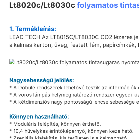
Lt8020c/Lt8030c
folyamatos tint
1. Termékleírás:
LEAD TECH Az LT8015C/LT8030C CO2 lézeres jelölő
alkalmas karton, üveg, festett fém, papírcímkék,
Nagysebességű jelölés:
* A Dobule rendszerek lehetővé teszik az információk 
* A vörös lámpás helymeghatározó rendszer egyedi kiala
* A kétdimenziós nagy pontosságú lencse sebessége e
Könnyen használható:
* Moduláris felépítés, könnyen érthető.
* 10,4 hüvelykes érintőképernyő, könnyen kezelhető.
* Zseniális kialakítás, kis területen is alkalmazható.