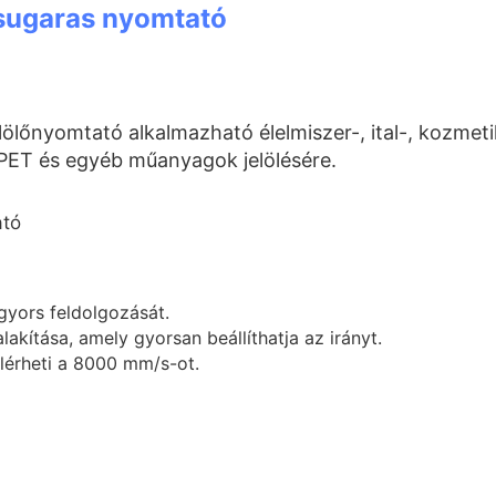
asugaras nyomtató
nyomtató alkalmazható élelmiszer-, ital-, kozmetika
 PET és egyéb műanyagok jelölésére.
gyors feldolgozását.
kítása, amely gyorsan beállíthatja az irányt.
lérheti a 8000 mm/s-ot.