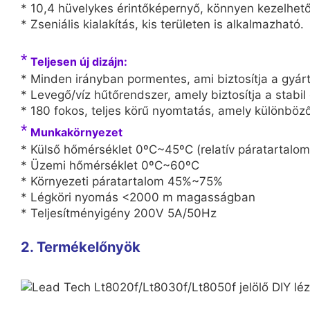
* 10,4 hüvelykes érintőképernyő, könnyen kezelhető
* Zseniális kialakítás, kis területen is alkalmazható.
*
Teljesen új dizájn:
* Minden irányban pormentes, ami biztosítja a gyárt
* Levegő/víz hűtőrendszer, amely biztosítja a stabi
* 180 fokos, teljes körű nyomtatás, amely különböző
*
Munkakörnyezet
* Külső hőmérséklet 0ºC~45ºC (relatív páratartalom
* Üzemi hőmérséklet 0ºC~60ºC
* Környezeti páratartalom 45%~75%
* Légköri nyomás <2000 m magasságban
* Teljesítményigény 200V 5A/50Hz
2. Termékelőnyök