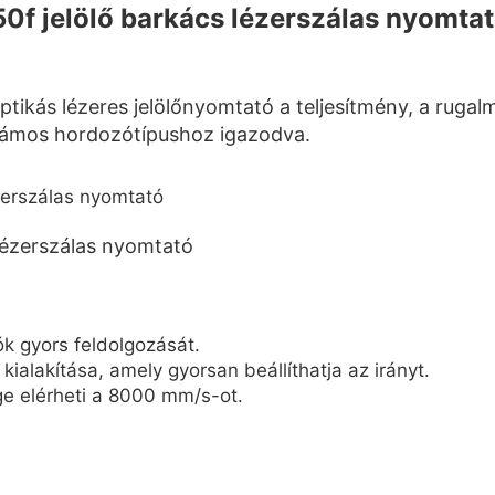
f jelölő barkács lézerszálas nyomta
ás lézeres jelölőnyomtató a teljesítmény, a rugalm
 számos hordozótípushoz igazodva.
ók gyors feldolgozását.
alakítása, amely gyorsan beállíthatja az irányt.
e elérheti a 8000 mm/s-ot.