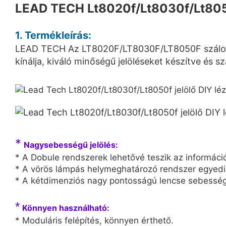
LEAD TECH Lt8020f/Lt8030f/Lt8050
1. Termékleírás:
LEAD TECH Az LT8020F/LT8030F/LT8050F száloptik
kínálja, kiváló minőségű jelöléseket készítve és
*
Nagysebességű jelölés:
* A Dobule rendszerek lehetővé teszik az informáci
* A vörös lámpás helymeghatározó rendszer egyedi ki
* A kétdimenziós nagy pontosságú lencse sebesség
*
Könnyen használható:
* Moduláris felépítés, könnyen érthető.