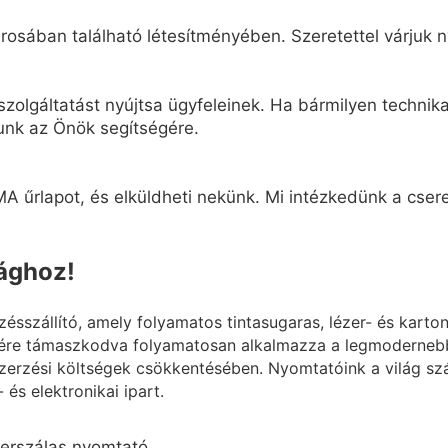
osában található létesítményében. Szeretettel várjuk n
zolgáltatást nyújtsa ügyfeleinek. Ha bármilyen technikai
unk az Önök segítségére.
A űrlapot, és elküldheti nekünk. Mi intézkedünk a cseret
lághoz!
szállító, amely folyamatos tintasugaras, lézer- és karto
ére támaszkodva folyamatosan alkalmazza a legmodernebb 
erzési költségek csökkentésében. Nyomtatóink a világ szá
 és elektronikai ipart.