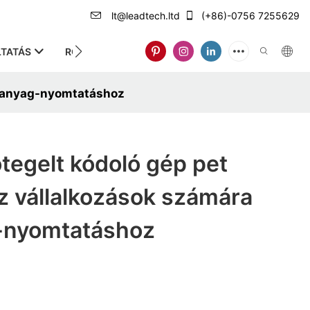
lt@leadtech.ltd
(+86)-0756 7255629
TATÁS
RÓLUNK
ítőanyag-nyomtatáshoz
ötegelt kódoló gép pet
z vállalkozások számára
-nyomtatáshoz