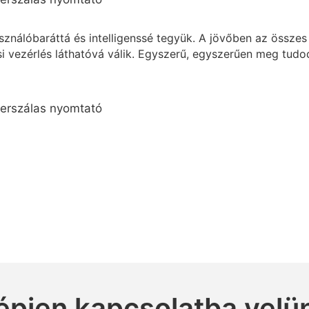
asználóbaráttá és intelligenssé tegyük. A jövőben az össz
ási vezérlés láthatóvá válik. Egyszerű, egyszerűen meg tudod
épjen kapcsolatba velü