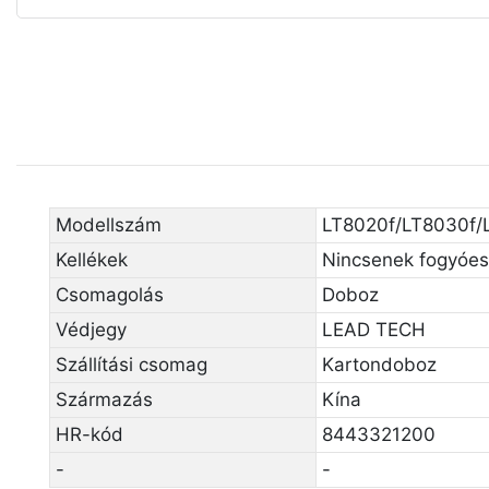
Modellszám
LT8020f/LT8030f/
Kellékek
Nincsenek fogyóe
Csomagolás
Doboz
Védjegy
LEAD TECH
Szállítási csomag
Kartondoboz
Származás
Kína
HR-kód
8443321200
-
-