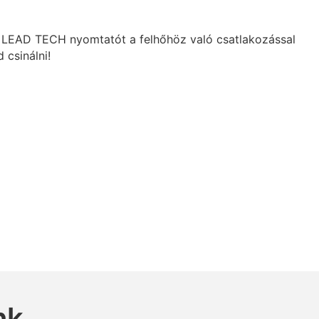
es LEAD TECH nyomtatót a felhőhöz való csatlakozással
 csinálni!
nk