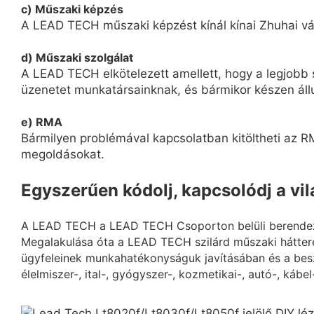
c) Műszaki képzés
A LEAD TECH műszaki képzést kínál kínai Zhuhai vár
d) Műszaki szolgálat
A LEAD TECH elkötelezett amellett, hogy a legjobb s
üzenetet munkatársainknak, és bármikor készen áll
e) RMA
Bármilyen problémával kapcsolatban kitöltheti az RM
megoldásokat.
Egyszerűen kódolj, kapcsolódj a vi
A LEAD TECH a LEAD TECH Csoporton belüli berendezés
Megalakulása óta a LEAD TECH szilárd műszaki hátter
ügyfeleinek munkahatékonyságuk javításában és a besz
élelmiszer-, ital-, gyógyszer-, kozmetikai-, autó-, kábel-