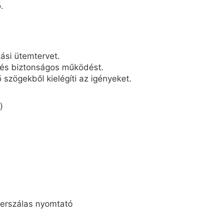
.
ási ütemtervet.
l és biztonságos működést.
 szögekből kielégíti az igényeket.
)