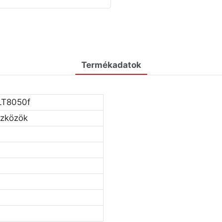
Termékadatok
LT8050f
szközök