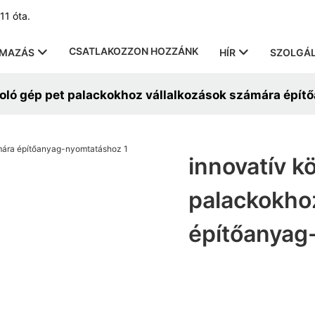
11 óta.
CSATLAKOZZON HOZZÁNK
LMAZÁS
HÍR
SZOLGÁL
doló gép pet palackokhoz vállalkozások számára ép
innovatív k
palackokho
építőanyag