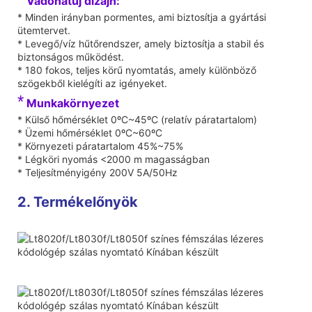
Vadonatúj dizájn:
* Minden irányban pormentes, ami biztosítja a gyártási
ütemtervet.
* Levegő/víz hűtőrendszer, amely biztosítja a stabil és
biztonságos működést.
* 180 fokos, teljes körű nyomtatás, amely különböző
szögekből kielégíti az igényeket.
*
Munkakörnyezet
* Külső hőmérséklet 0ºC~45ºC (relatív páratartalom)
* Üzemi hőmérséklet 0ºC~60ºC
* Környezeti páratartalom 45%~75%
* Légköri nyomás <2000 m magasságban
* Teljesítményigény 200V 5A/50Hz
2. Termékelőnyök