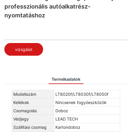
professzionális autóalkatrész-
nyomtatáshoz
vizsgálat
Termékadatok
Modellszám
LT8020f/LT8030f/LT8050f
Kellékek
Nincsenek fogyóeszközök
Csomagolás
Doboz
Védjegy
LEAD TECH
Szállítási csomag
Kartondoboz