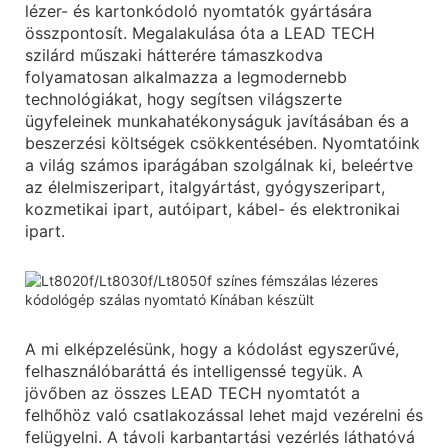
lézer- és kartonkódoló nyomtatók gyártására
összpontosít. Megalakulása óta a LEAD TECH
szilárd műszaki hátterére támaszkodva
folyamatosan alkalmazza a legmodernebb
technológiákat, hogy segítsen világszerte
ügyfeleinek munkahatékonyságuk javításában és a
beszerzési költségek csökkentésében. Nyomtatóink
a világ számos iparágában szolgálnak ki, beleértve
az élelmiszeripart, italgyártást, gyógyszeripart,
kozmetikai ipart, autóipart, kábel- és elektronikai
ipart.
A mi elképzelésünk, hogy a kódolást egyszerűvé,
felhasználóbaráttá és intelligenssé tegyük. A
jövőben az összes LEAD TECH nyomtatót a
felhőhöz való csatlakozással lehet majd vezérelni és
felügyelni. A távoli karbantartási vezérlés láthatóvá