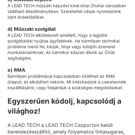
A LEAD TECH műszaki képzést kínál kínai Zhuhai városában
található létesítményében. Szeretettel várjuk nyomtatóink
iránt érdeklődőket.
d) Műszaki szolgálat
A LEAD TECH elkötelezett amellett, hogy a legjobb
szolgáltatást nyújtsa ügyfeleinek. Ha bármilyen technikai
probléma merül fel, kérjük, hívja vagy küldjön üzenetet
munkatársainknak, és bármikor készen állunk az Önök
segítségére.
e) RMA
Bármilyen problémával kapcsolatban kitöltheti az RMA
űrlapot, és elküldheti nekünk. Mi intézkedünk a cseretermék
kiszállításáról, vagy felajánljuk a szükséges megoldásokat.
Egyszerűen kódolj, kapcsolódj a
világhoz!
A LEAD TECH a LEAD TECH Csoporton belüli
berendezésszállító, amely folyamatos tintasugaras,