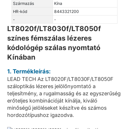
Származás
Kína
HR-kód
8443321200
-
-
LT8020f/LT8030f/LT8050f
színes fémszálas lézeres
kódológép szálas nyomtató
Kínában
1. Termékleírás:
LEAD TECH Az LT8020F/LT8030F/LT8050F
száloptikás lézeres jelölőnyomtató a
teljesítmény, a rugalmasság és az egyszerűség
erőteljes kombinációját kínálja, kiváló
minőségű jelöléseket készítve és számos
hordozótípushoz igazodva.