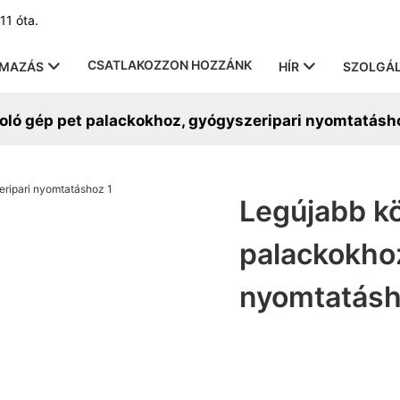
11 óta.
CSATLAKOZZON HOZZÁNK
LMAZÁS
HÍR
SZOLGÁL
oló gép pet palackokhoz, gyógyszeripari nyomtatásh
Legújabb kö
palackokhoz
nyomtatás