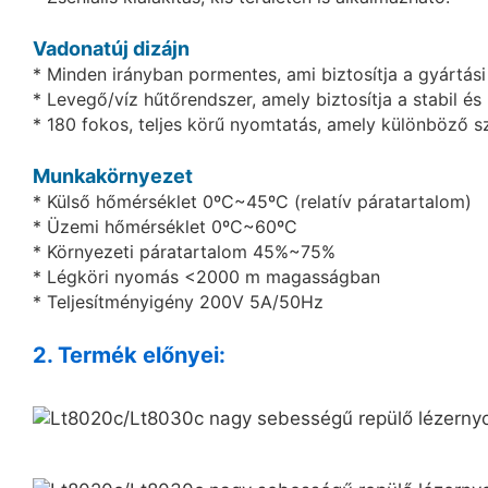
Vadonatúj dizájn
* Minden irányban pormentes, ami biztosítja a gyártási
* Levegő/víz hűtőrendszer, amely biztosítja a stabil é
* 180 fokos, teljes körű nyomtatás, amely különböző sz
Munkakörnyezet
* Külső hőmérséklet 0ºC~45ºC (relatív páratartalom)
* Üzemi hőmérséklet 0ºC~60ºC
* Környezeti páratartalom 45%~75%
* Légköri nyomás <2000 m magasságban
* Teljesítményigény 200V 5A/50Hz
2. Termék előnyei: