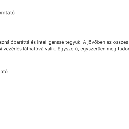
asználóbaráttá és intelligenssé tegyük. A jövőben az össz
ási vezérlés láthatóvá válik. Egyszerű, egyszerűen meg tudod