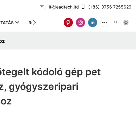
lt@leadtech.ltd
(+86)-0756 7255629
TATÁS
RÓLUNK
oz
tegelt kódoló gép pet
, gyógyszeripari
hoz