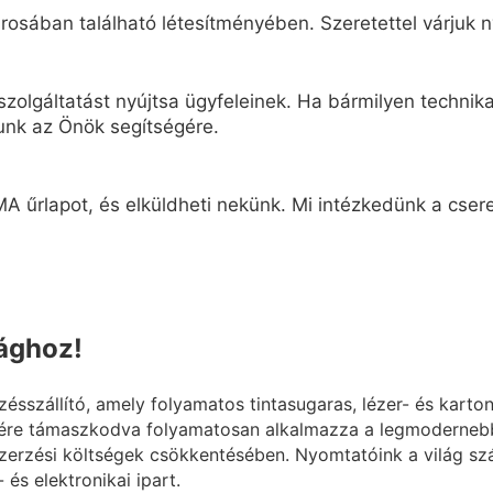
osában található létesítményében. Szeretettel várjuk n
zolgáltatást nyújtsa ügyfeleinek. Ha bármilyen technikai
unk az Önök segítségére.
A űrlapot, és elküldheti nekünk. Mi intézkedünk a cseret
lághoz!
szállító, amely folyamatos tintasugaras, lézer- és karto
ére támaszkodva folyamatosan alkalmazza a legmodernebb 
erzési költségek csökkentésében. Nyomtatóink a világ szá
 és elektronikai ipart.