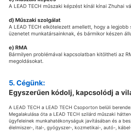
A LEAD TECH műszaki képzést kínál kínai Zhuhai vár
d) Műszaki szolgálat
A LEAD TECH elkötelezett amellett, hogy a legjobb s
üzenetet munkatársainknak, és bármikor készen áll
e) RMA
Bármilyen problémával kapcsolatban kitöltheti az RM
megoldásokat.
5. Cégünk:
Egyszerűen kódolj, kapcsolódj a vi
A LEAD TECH a LEAD TECH Csoporton belüli berendezés
Megalakulása óta a LEAD TECH szilárd műszaki hátter
ügyfeleinek munkahatékonyságuk javításában és a besz
élelmiszer-, ital-, gyógyszer-, kozmetikai-, autó-, kábel-