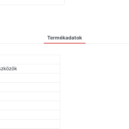
Termékadatok
szközök