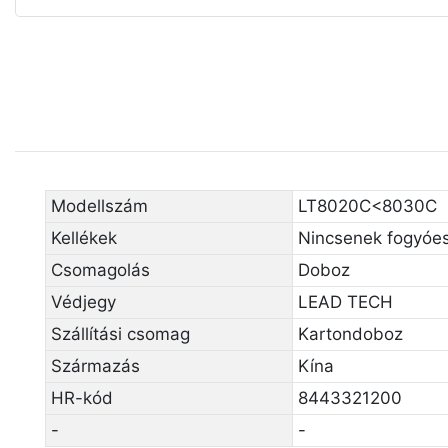
Modellszám
LT8020C<8030C
Kellékek
Nincsenek fogyóe
Csomagolás
Doboz
Védjegy
LEAD TECH
Szállítási csomag
Kartondoboz
Származás
Kína
HR-kód
8443321200
-
-