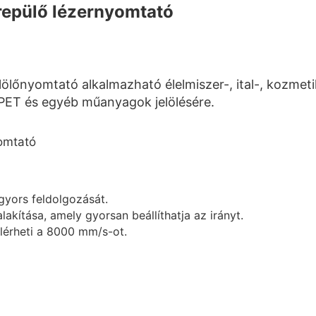
epülő lézernyomtató
nyomtató alkalmazható élelmiszer-, ital-, kozmetika
 PET és egyéb műanyagok jelölésére.
gyors feldolgozását.
kítása, amely gyorsan beállíthatja az irányt.
lérheti a 8000 mm/s-ot.