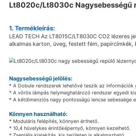
Lt8020c/Lt8030c Nagysebességű r
1. Termékleírás:
LEAD TECH Az LT8015C/LT8030C CO2 lézeres jelölő
alkalmas karton, üveg, festett fém, papírcímkék,
Nagysebességű jelölés:
* A Dobule rendszerek lehetővé teszik az információk 
* A vörös lámpás helymeghatározó rendszer egyedi kiala
* A kétdimenziós nagy pontosságú lencse sebessége e
Könnyen használható:
* Moduláris felépítés, könnyen érthető.
* 10,4 hüvelykes érintőképernyő, könnyen kezelhető.
* Zseniális kialakítás, kis területen is alkalmazható.