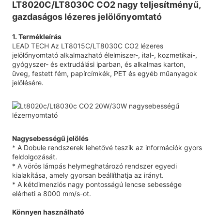
LT8020C/LT8030C CO2 nagy teljesítményű,
gazdaságos lézeres jelölőnyomtató
1. Termékleírás
LEAD TECH Az LT8015C/LT8030C CO2 lézeres
jelölőnyomtató alkalmazható élelmiszer-, ital-, kozmetikai-,
gyógyszer- és extrudálási iparban, és alkalmas karton,
üveg, festett fém, papírcímkék, PET és egyéb műanyagok
jelölésére.
Nagysebességű jelölés
* A Dobule rendszerek lehetővé teszik az információk gyors
feldolgozását.
* A vörös lámpás helymeghatározó rendszer egyedi
kialakítása, amely gyorsan beállíthatja az irányt.
* A kétdimenziós nagy pontosságú lencse sebessége
elérheti a 8000 mm/s-ot.
Könnyen használható