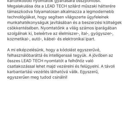
kartonkódoló nyomtatók gyártására összpontosít.
Megalakulása óta a LEAD TECH szilárd műszaki hátterére
támaszkodva folyamatosan alkalmazza a legmodernebb
technológiákat, hogy segítsen világszerte ügyfeleinek
munkahatékonyságuk javításában és a beszerzési költségek
csökkentésében. Nyomtatóink a világ számos iparágában
szolgálnak ki, beleértve az élelmiszer-, ital-, gyógyszer-,
kozmetikai-, autó-, kábel- és elektronikai ipart.
A mi elképzelésünk, hogy a kódolást egyszerűvé,
felhasználóbaráttá és intelligenssé tegyük. A jövőben az
összes LEAD TECH nyomtatót a felhőhöz való
csatlakozással lehet majd vezérelni és felügyelni. A távoli
karbantartási vezérlés láthatóvá válik. Egyszerű,
egyszerűen meg tudod csinálni!