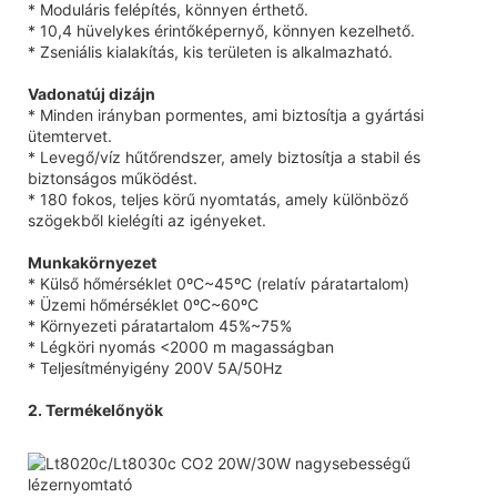
* Moduláris felépítés, könnyen érthető.
* 10,4 hüvelykes érintőképernyő, könnyen kezelhető.
* Zseniális kialakítás, kis területen is alkalmazható.
Vadonatúj dizájn
* Minden irányban pormentes, ami biztosítja a gyártási
ütemtervet.
* Levegő/víz hűtőrendszer, amely biztosítja a stabil és
biztonságos működést.
* 180 fokos, teljes körű nyomtatás, amely különböző
szögekből kielégíti az igényeket.
Munkakörnyezet
* Külső hőmérséklet 0ºC~45ºC (relatív páratartalom)
* Üzemi hőmérséklet 0ºC~60ºC
* Környezeti páratartalom 45%~75%
* Légköri nyomás <2000 m magasságban
* Teljesítményigény 200V 5A/50Hz
2. Termékelőnyök