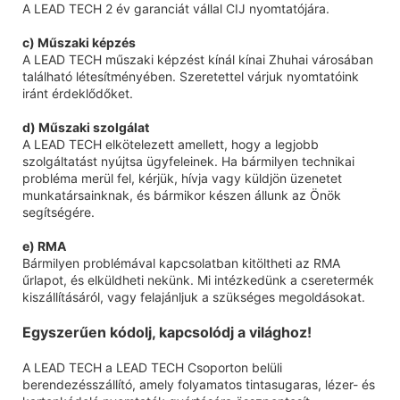
A LEAD TECH 2 év garanciát vállal CIJ nyomtatójára.
c) Műszaki képzés
A LEAD TECH műszaki képzést kínál kínai Zhuhai városában
található létesítményében. Szeretettel várjuk nyomtatóink
iránt érdeklődőket.
d) Műszaki szolgálat
A LEAD TECH elkötelezett amellett, hogy a legjobb
szolgáltatást nyújtsa ügyfeleinek. Ha bármilyen technikai
probléma merül fel, kérjük, hívja vagy küldjön üzenetet
munkatársainknak, és bármikor készen állunk az Önök
segítségére.
e) RMA
Bármilyen problémával kapcsolatban kitöltheti az RMA
űrlapot, és elküldheti nekünk. Mi intézkedünk a cseretermék
kiszállításáról, vagy felajánljuk a szükséges megoldásokat.
Egyszerűen kódolj, kapcsolódj a világhoz!
A LEAD TECH a LEAD TECH Csoporton belüli
berendezésszállító, amely folyamatos tintasugaras, lézer- és