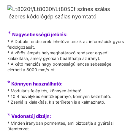
*
Nagysebességű jelölés:
* A Dobule rendszerek lehetővé teszik az információk gyors
feldolgozását.
* A vörös lámpás helymeghatározó rendszer egyedi
kialakítása, amely gyorsan beállíthatja az irányt.
* A kétdimenziós nagy pontosságú lencse sebessége
elérheti a 8000 mm/s-ot.
*
Könnyen használható:
* Moduláris felépítés, könnyen érthető.
* 10,4 hüvelykes érintőképernyő, könnyen kezelhető.
* Zseniális kialakítás, kis területen is alkalmazható.
*
Vadonatúj dizájn:
* Minden irányban pormentes, ami biztosítja a gyártási
ütemtervet.