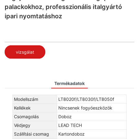
palackokhoz, professzionális italgyártó
ipari nyomtatáshoz
vizsgálat
Termékadatok
Modellszám
LT8020f/LT8030f/LT8050f
Kellékek
Nincsenek fogyóeszközök
Csomagolás
Doboz
Védjegy
LEAD TECH
Szállítási csomag
Kartondoboz