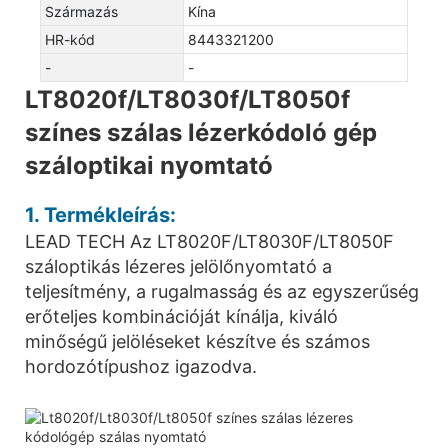
Származás
Kína
HR-kód
8443321200
-
-
LT8020f/LT8030f/LT8050f
színes szálas lézerkódoló gép
száloptikai nyomtató
1. Termékleírás:
LEAD TECH Az LT8020F/LT8030F/LT8050F
száloptikás lézeres jelölőnyomtató a
teljesítmény, a rugalmasság és az egyszerűség
erőteljes kombinációját kínálja, kiváló
minőségű jelöléseket készítve és számos
hordozótípushoz igazodva.