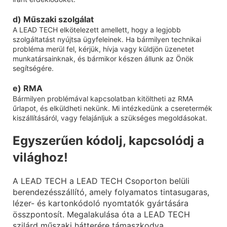
d) Műszaki szolgálat
A LEAD TECH elkötelezett amellett, hogy a legjobb
szolgáltatást nyújtsa ügyfeleinek. Ha bármilyen technikai
probléma merül fel, kérjük, hívja vagy küldjön üzenetet
munkatársainknak, és bármikor készen állunk az Önök
segítségére.
e) RMA
Bármilyen problémával kapcsolatban kitöltheti az RMA
űrlapot, és elküldheti nekünk. Mi intézkedünk a cseretermék
kiszállításáról, vagy felajánljuk a szükséges megoldásokat.
Egyszerűen kódolj, kapcsolódj a
világhoz!
A LEAD TECH a LEAD TECH Csoporton belüli
berendezésszállító, amely folyamatos tintasugaras,
lézer- és kartonkódoló nyomtatók gyártására
összpontosít. Megalakulása óta a LEAD TECH
szilárd műszaki hátterére támaszkodva