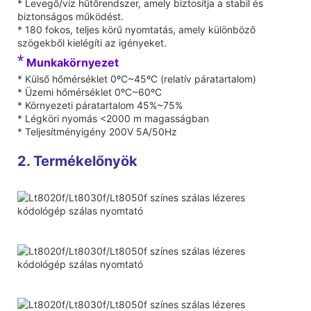
* Levegő/víz hűtőrendszer, amely biztosítja a stabil és
biztonságos működést.
* 180 fokos, teljes körű nyomtatás, amely különböző
szögekből kielégíti az igényeket.
*
Munkakörnyezet
* Külső hőmérséklet 0ºC~45ºC (relatív páratartalom)
* Üzemi hőmérséklet 0ºC~60ºC
* Környezeti páratartalom 45%~75%
* Légköri nyomás <2000 m magasságban
* Teljesítményigény 200V 5A/50Hz
2. Termékelőnyök