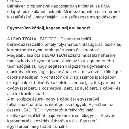
e) RMA
Bármilyen problémával kapcsolatban kitöltheti az RMA
űrlapot, és elküldheti nekünk. Mi intézkedünk a cseretermék
kiszállításáról, vagy felajánljuk a szükséges megoldásokat.
Egyszerűen kódolj, kapcsolódj a világhoz!
A LEAD TECH a LEAD TECH Csoporton belüli
berendezésszállító, amely folyamatos tintasugaras, lézer- és
kartonkódoló nyomtatók gyártására összpontosít.
Megalakulása óta a LEAD TECH szilárd műszaki hátterére
támaszkodva folyamatosan alkalmazza a legmodernebb
technológiákat, hogy segítsen világszerte ügyfeleinek
munkahatékonyságuk javításában és a beszerzési költségek
csökkentésében. Nyomtatóink a világ számos iparágában
szolgálnak ki, beleértve az élelmiszeripart, az italgyártást, a
gyógyszeripart, a kozmetikai ipart, az autóipart, a kábel- és
az elektronikai ipart.
A mi elképzelésünk, hogy a kódolást egyszerűvé,
felhasználóbaráttá és intelligenssé tegyük. A jövőben az
összes LEAD TECH nyomtatót a felhőhöz való
csatlakozással lehet majd vezérelni és felügyelni. A távoli
karbantartási vezérlés láthatóvá válik. Egyszerű,
egyszerűen meg tudod csinálni!