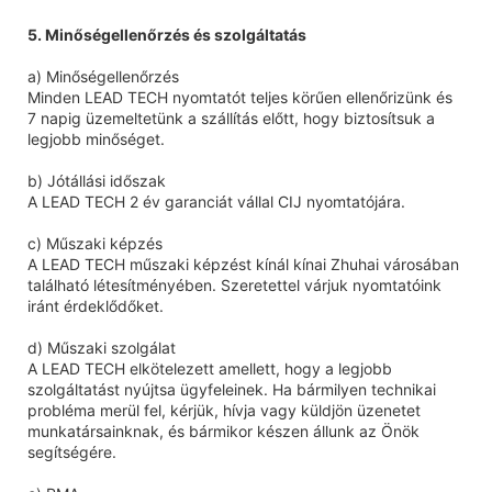
5. Minőségellenőrzés és szolgáltatás
a) Minőségellenőrzés
Minden LEAD TECH nyomtatót teljes körűen ellenőrizünk és
7 napig üzemeltetünk a szállítás előtt, hogy biztosítsuk a
legjobb minőséget.
b) Jótállási időszak
A LEAD TECH 2 év garanciát vállal CIJ nyomtatójára.
c) Műszaki képzés
A LEAD TECH műszaki képzést kínál kínai Zhuhai városában
található létesítményében. Szeretettel várjuk nyomtatóink
iránt érdeklődőket.
d) Műszaki szolgálat
A LEAD TECH elkötelezett amellett, hogy a legjobb
szolgáltatást nyújtsa ügyfeleinek. Ha bármilyen technikai
probléma merül fel, kérjük, hívja vagy küldjön üzenetet
munkatársainknak, és bármikor készen állunk az Önök
segítségére.