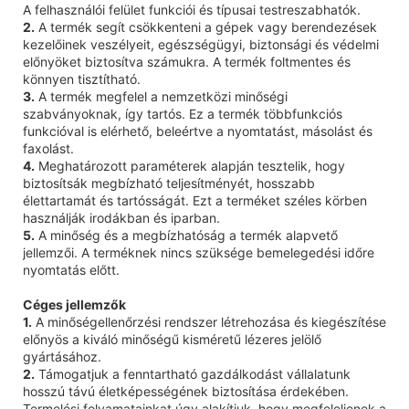
A felhasználói felület funkciói és típusai testreszabhatók.
2.
A termék segít csökkenteni a gépek vagy berendezések
kezelőinek veszélyeit, egészségügyi, biztonsági és védelmi
előnyöket biztosítva számukra. A termék foltmentes és
könnyen tisztítható.
3.
A termék megfelel a nemzetközi minőségi
szabványoknak, így tartós. Ez a termék többfunkciós
funkcióval is elérhető, beleértve a nyomtatást, másolást és
faxolást.
4.
Meghatározott paraméterek alapján tesztelik, hogy
biztosítsák megbízható teljesítményét, hosszabb
élettartamát és tartósságát. Ezt a terméket széles körben
használják irodákban és iparban.
5.
A minőség és a megbízhatóság a termék alapvető
jellemzői. A terméknek nincs szüksége bemelegedési időre
nyomtatás előtt.
Céges jellemzők
1.
A minőségellenőrzési rendszer létrehozása és kiegészítése
előnyös a kiváló minőségű kisméretű lézeres jelölő
gyártásához.
2.
Támogatjuk a fenntartható gazdálkodást vállalatunk
hosszú távú életképességének biztosítása érdekében.
Termelési folyamatainkat úgy alakítjuk, hogy megfeleljenek a