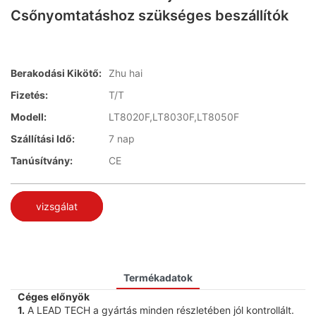
Csőnyomtatáshoz szükséges beszállítók
Berakodási Kikötő:
Zhu hai
Fizetés:
T/T
Modell:
LT8020F,LT8030F,LT8050F
Szállítási Idő:
7 nap
Tanúsítvány:
CE
vizsgálat
Termékadatok
Céges előnyök
1.
A LEAD TECH a gyártás minden részletében jól kontrollált.