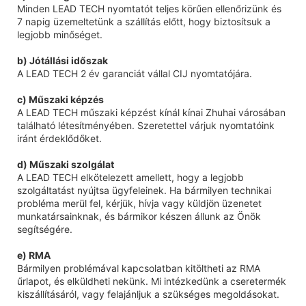
Minden LEAD TECH nyomtatót teljes körűen ellenőrizünk és
7 napig üzemeltetünk a szállítás előtt, hogy biztosítsuk a
legjobb minőséget.
b) Jótállási időszak
A LEAD TECH 2 év garanciát vállal CIJ nyomtatójára.
c) Műszaki képzés
A LEAD TECH műszaki képzést kínál kínai Zhuhai városában
található létesítményében. Szeretettel várjuk nyomtatóink
iránt érdeklődőket.
d) Műszaki szolgálat
A LEAD TECH elkötelezett amellett, hogy a legjobb
szolgáltatást nyújtsa ügyfeleinek. Ha bármilyen technikai
probléma merül fel, kérjük, hívja vagy küldjön üzenetet
munkatársainknak, és bármikor készen állunk az Önök
segítségére.
e) RMA
Bármilyen problémával kapcsolatban kitöltheti az RMA
űrlapot, és elküldheti nekünk. Mi intézkedünk a cseretermék
kiszállításáról, vagy felajánljuk a szükséges megoldásokat.