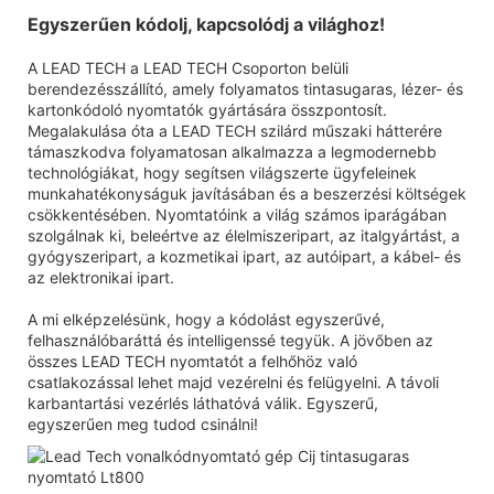
Egyszerűen kódolj, kapcsolódj a világhoz!
A LEAD TECH a LEAD TECH Csoporton belüli
berendezésszállító, amely folyamatos tintasugaras, lézer- és
kartonkódoló nyomtatók gyártására összpontosít.
Megalakulása óta a LEAD TECH szilárd műszaki hátterére
támaszkodva folyamatosan alkalmazza a legmodernebb
technológiákat, hogy segítsen világszerte ügyfeleinek
munkahatékonyságuk javításában és a beszerzési költségek
csökkentésében. Nyomtatóink a világ számos iparágában
szolgálnak ki, beleértve az élelmiszeripart, az italgyártást, a
gyógyszeripart, a kozmetikai ipart, az autóipart, a kábel- és
az elektronikai ipart.
A mi elképzelésünk, hogy a kódolást egyszerűvé,
felhasználóbaráttá és intelligenssé tegyük. A jövőben az
összes LEAD TECH nyomtatót a felhőhöz való
csatlakozással lehet majd vezérelni és felügyelni. A távoli
karbantartási vezérlés láthatóvá válik. Egyszerű,
egyszerűen meg tudod csinálni!