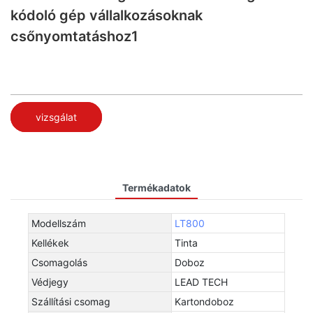
kódoló gép vállalkozásoknak
csőnyomtatáshoz1
vizsgálat
Termékadatok
Modellszám
LT800
Kellékek
Tinta
Csomagolás
Doboz
Védjegy
LEAD TECH
Szállítási csomag
Kartondoboz