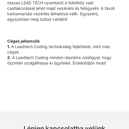
összes LEAD TECH nyomtatót a felhőhöz való
csatlakozással lehet majd vezérelni és felügyelni. A távoli
karbantartási vezérlés láthatóvá válik. Egyszerű,
egyszerűen meg tudod csinálni!
Céges jellemzők
1.
A Leadtech Coding technikailag fejlettebb, mint más
cégek.
2.
A Leadtech Coding minden részletre odafigyel, hogy
őszintén szolgálhassa ki ügyfeleit. Érdeklődjön most!
Lépjen kapcsolatba velünk