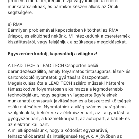
probléma merül fel, kérjük, hívja vagy küldjön üzenetet
munkatársainknak, és bármikor készen állunk az Önök
segítségére.
e) RMA
Bármilyen problémával kapcsolatban kitöltheti az RMA
űrlapot, és elküldheti nekünk. Mi intézkedünk a cseretermék
kiszállításáról, vagy felajánljuk a szükséges megoldásokat.
Egyszerűen kódolj, kapcsolódj a világhoz!
A LEAD TECH a LEAD TECH Csoporton belüli
berendezésszállító, amely folyamatos tintasugaras, lézer- és
kartonkódoló nyomtatók gyártására összpontosít.
Megalakulása óta a LEAD TECH szilárd műszaki hátterére
támaszkodva folyamatosan alkalmazza a legmodernebb
technológiákat, hogy segítsen világszerte ügyfeleinek
munkahatékonyságuk javításában és a beszerzési költségek
csökkentésében. Nyomtatóink a világ számos iparágában
szolgálnak ki, beleértve az élelmiszeripart, az italgyártást, a
gyógyszeripart, a kozmetikai ipart, az autóipart, a kábel- és
az elektronikai ipart.
A mi elképzelésünk, hogy a kódolást egyszerűvé,
felhasználóbaráttá és intelligenssé tegyük. A jövőben az