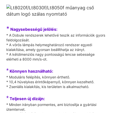
*
Nagysebességű jelölés:
* A Dobule rendszerek lehetővé teszik az információk gyors
feldolgozását.
* A vörös lámpás helymeghatározó rendszer egyedi
kialakítása, amely gyorsan beállíthatja az irányt.
* A kétdimenziós nagy pontosságú lencse sebessége
elérheti a 8000 mm/s-ot.
*
Könnyen használható:
* Moduláris felépítés, könnyen érthető.
* 10,4 hüvelykes érintőképernyő, könnyen kezelhető.
* Zseniális kialakítás, kis területen is alkalmazható.
*
Teljesen új dizájn:
* Minden irányban pormentes, ami biztosítja a gyártási
ütemtervet.