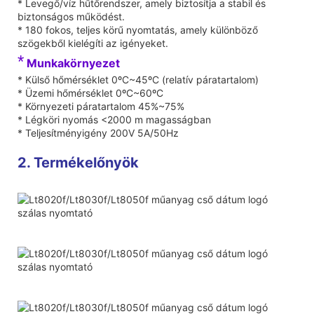
* Levegő/víz hűtőrendszer, amely biztosítja a stabil és
biztonságos működést.
* 180 fokos, teljes körű nyomtatás, amely különböző
szögekből kielégíti az igényeket.
*
Munkakörnyezet
* Külső hőmérséklet 0ºC~45ºC (relatív páratartalom)
* Üzemi hőmérséklet 0ºC~60ºC
* Környezeti páratartalom 45%~75%
* Légköri nyomás <2000 m magasságban
* Teljesítményigény 200V 5A/50Hz
2. Termékelőnyök