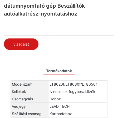
dátumnyomtató gép Beszállítók
autóalkatrész-nyomtatáshoz
vizsgálat
Termékadatok
Modellszám
LT8020f/LT8030f/LT8050f
Kellékek
Nincsenek fogyóeszközök
Csomagolás
Doboz
Védjegy
LEAD TECH
Szállítási csomag
Kartondoboz