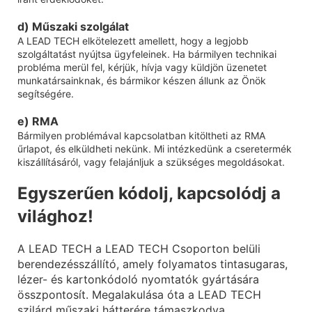
d) Műszaki szolgálat
A LEAD TECH elkötelezett amellett, hogy a legjobb
szolgáltatást nyújtsa ügyfeleinek. Ha bármilyen technikai
probléma merül fel, kérjük, hívja vagy küldjön üzenetet
munkatársainknak, és bármikor készen állunk az Önök
segítségére.
e) RMA
Bármilyen problémával kapcsolatban kitöltheti az RMA
űrlapot, és elküldheti nekünk. Mi intézkedünk a cseretermék
kiszállításáról, vagy felajánljuk a szükséges megoldásokat.
Egyszerűen kódolj, kapcsolódj a
világhoz!
A LEAD TECH a LEAD TECH Csoporton belüli
berendezésszállító, amely folyamatos tintasugaras,
lézer- és kartonkódoló nyomtatók gyártására
összpontosít. Megalakulása óta a LEAD TECH
szilárd műszaki hátterére támaszkodva