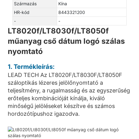
Származás
Kína
HR-kód
8443321200
-
-
LT8020f/LT8030f/LT8050f
műanyag cső dátum logó szálas
nyomtató
1. Termékleírás:
LEAD TECH Az LT8020F/LT8030F/LT8050F
száloptikás lézeres jelölőnyomtató a
teljesítmény, a rugalmasság és az egyszerűség
erőteljes kombinációját kínálja, kiváló
minőségű jelöléseket készítve és számos
hordozótípushoz igazodva.