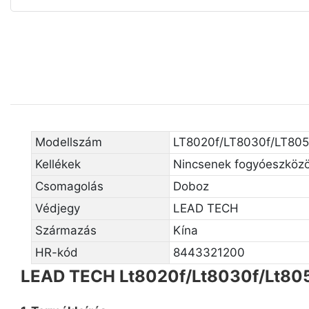
Modellszám
LT8020f/LT8030f/LT805
Kellékek
Nincsenek fogyóeszköz
Csomagolás
Doboz
Védjegy
LEAD TECH
Származás
Kína
HR-kód
8443321200
LEAD TECH Lt8020f/Lt8030f/Lt8050