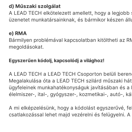
d) Műszaki szolgálat
A LEAD TECH elkötelezett amellett, hogy a legjobb s
üzenetet munkatársainknak, és bármikor készen áll
e) RMA
Bármilyen problémával kapcsolatban kitöltheti az RM
megoldásokat.
Egyszerűen kódolj, kapcsolódj a világhoz!
A LEAD TECH a LEAD TECH Csoporton belüli berendez
Megalakulása óta a LEAD TECH szilárd műszaki hát
ügyfeleinek munkahatékonyságuk javításában és a b
élelmiszer-, ital-, gyógyszer-, kozmetikai-, autó-, ká
A mi elképzelésünk, hogy a kódolást egyszerűvé, f
csatlakozással lehet majd vezérelni és felügyelni. A