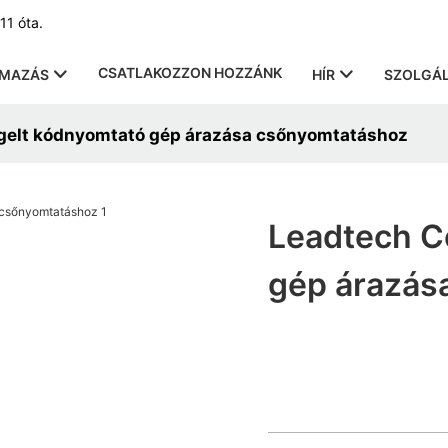
11 óta.
CSATLAKOZZON HOZZÁNK
LMAZÁS
HÍR
SZOLGÁL
gelt kódnyomtató gép árazása csőnyomtatáshoz
Leadtech C
gép árazás