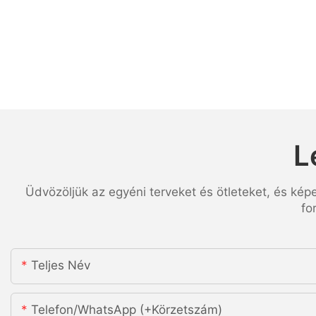
L
Üdvözöljük az egyéni terveket és ötleteket, és kép
fo
Teljes Név
Telefon/WhatsApp (+körzetszám)