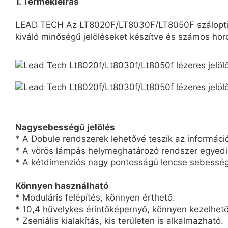
1. Termékleírás
LEAD TECH Az LT8020F/LT8030F/LT8050F száloptikás 
kiváló minőségű jelöléseket készítve és számos ho
Nagysebességű jelölés
* A Dobule rendszerek lehetővé teszik az informáci
* A vörös lámpás helymeghatározó rendszer egyedi ki
* A kétdimenziós nagy pontosságú lencse sebesség
Könnyen használható
* Moduláris felépítés, könnyen érthető.
* 10,4 hüvelykes érintőképernyő, könnyen kezelhető
* Zseniális kialakítás, kis területen is alkalmazható.