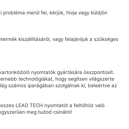
 probléma merül fel, kérjük, hívja vagy küldjön
ermék kiszállításáról, vagy felajánljuk a szükséges
kartonkódoló nyomtatók gyártására összpontosít.
rnebb technológiákat, hogy segítsen világszerte
ág számos iparágában szolgálnak ki, beleértve az
z összes LEAD TECH nyomtatót a felhőhöz való
, egyszerűen meg tudod csinálni!