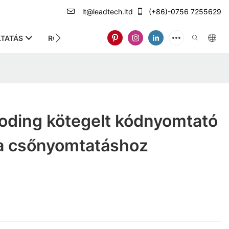
lt@leadtech.ltd
(+86)-0756 7255629
TATÁS
RÓLUNK
oding kötegelt kódnyomtató
a csőnyomtatáshoz