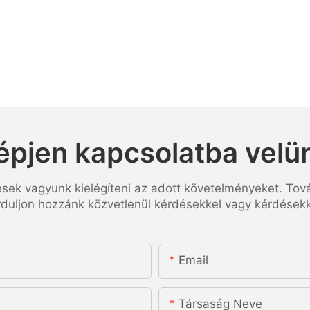
épjen kapcsolatba velü
esek vagyunk kielégíteni az adott követelményeket. Tov
rduljon hozzánk közvetlenül kérdésekkel vagy kérdésekk
Email
Társaság Neve