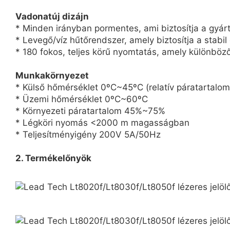
Vadonatúj dizájn
* Minden irányban pormentes, ami biztosítja a gyárt
* Levegő/víz hűtőrendszer, amely biztosítja a stabi
* 180 fokos, teljes körű nyomtatás, amely különböző
Munkakörnyezet
* Külső hőmérséklet 0ºC~45ºC (relatív páratartalom
* Üzemi hőmérséklet 0ºC~60ºC
* Környezeti páratartalom 45%~75%
* Légköri nyomás <2000 m magasságban
* Teljesítményigény 200V 5A/50Hz
2. Termékelőnyök