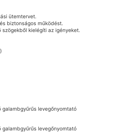
ási ütemtervet.
l és biztonságos működést.
 szögekből kielégíti az igényeket.
)