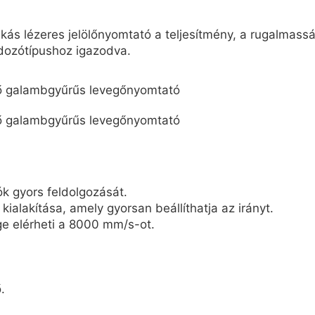
lézeres jelölőnyomtató a teljesítmény, a rugalmasság 
rdozótípushoz igazodva.
ók gyors feldolgozását.
alakítása, amely gyorsan beállíthatja az irányt.
e elérheti a 8000 mm/s-ot.
.