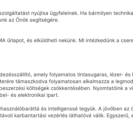
zolgáltatást nyújtsa ügyfeleinek. Ha bármilyen technikai
unk az Önök segítségére.
A űrlapot, és elküldheti nekünk. Mi intézkedünk a cseret
ésszállító, amely folyamatos tintasugaras, lézer- és 
terére támaszkodva folyamatosan alkalmazza a legmode
eszerzési költségek csökkentésében. Nyomtatóink a vil
bel- és elektronikai ipart.
elhasználóbaráttá és intelligenssé tegyük. A jövőben a
 távoli karbantartási vezérlés láthatóvá válik. Egyszerű