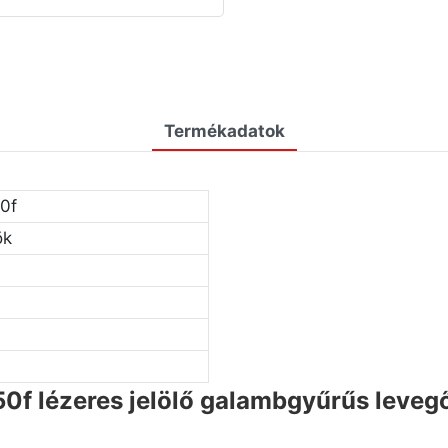
Termékadatok
0f
ök
f lézeres jelölő galambgyűrűs leveg