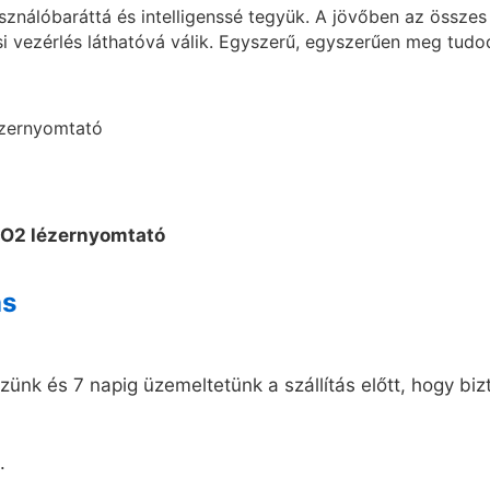
asználóbaráttá és intelligenssé tegyük. A jövőben az össz
ási vezérlés láthatóvá válik. Egyszerű, egyszerűen meg tudod
ás
ünk és 7 napig üzemeltetünk a szállítás előtt, hogy biz
.