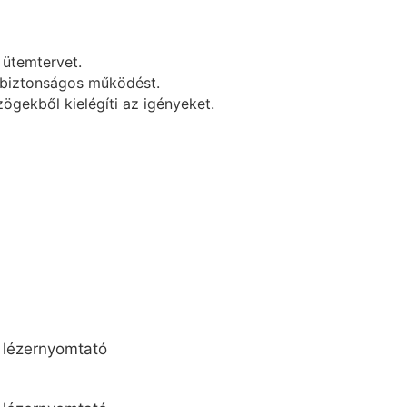
 ütemtervet.
s biztonságos működést.
ögekből kielégíti az igényeket.