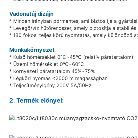
Vadonatúj dizájn
* Minden irányban pormentes, ami biztosítja a gyártási
* Levegő/víz hűtőrendszer, amely biztosítja a stabil é
* 180 fokos, teljes körű nyomtatás, amely különböző sz
Munkakörnyezet
* Külső hőmérséklet 0ºC~45ºC (relatív páratartalom)
* Üzemi hőmérséklet 0ºC~60ºC
* Környezeti páratartalom 45%~75%
* Légköri nyomás <2000 m magasságban
* Teljesítményigény 200V 5A/50Hz
2. Termék előnyei: