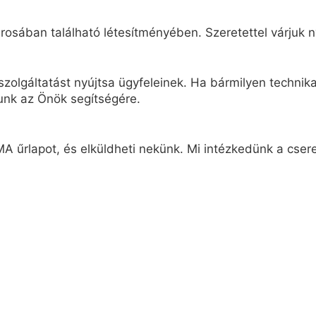
osában található létesítményében. Szeretettel várjuk n
zolgáltatást nyújtsa ügyfeleinek. Ha bármilyen technikai
unk az Önök segítségére.
A űrlapot, és elküldheti nekünk. Mi intézkedünk a cseret