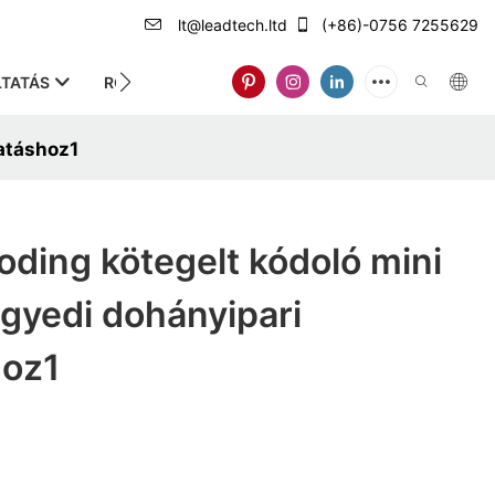
lt@leadtech.ltd
(+86)-0756 7255629
TATÁS
RÓLUNK
atáshoz1
ding kötegelt kódoló mini
gyedi dohányipari
hoz1