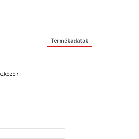
Termékadatok
szközök