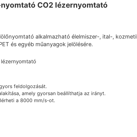
nyomtató CO2 lézernyomtató
nyomtató alkalmazható élelmiszer-, ital-, kozmetika
 PET és egyéb műanyagok jelölésére.
gyors feldolgozását.
kítása, amely gyorsan beállíthatja az irányt.
lérheti a 8000 mm/s-ot.