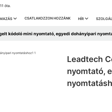
11 óta.
CSATLAKOZZON HOZZÁNK
LMAZÁS
HÍR
SZOLGÁL
elt kódoló mini nyomtató, egyedi dohányipari nyomt
Leadtech Co
nyomtató, e
nyomtatás