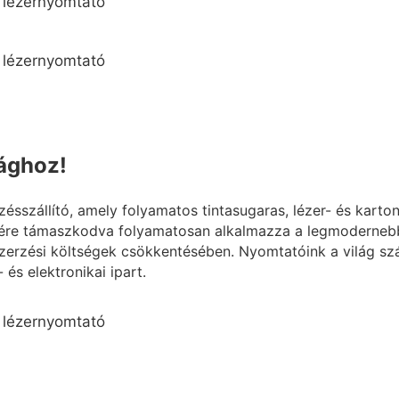
lághoz!
szállító, amely folyamatos tintasugaras, lézer- és karto
ére támaszkodva folyamatosan alkalmazza a legmodernebb 
erzési költségek csökkentésében. Nyomtatóink a világ szá
 és elektronikai ipart.