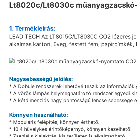
Lt8020c/Lt8030c műanyagzacskó-
1. Termékleírás:
LEAD TECH Az LT8015C/LT8030C CO2 lézeres jelölő
alkalmas karton, üveg, festett fém, papírcímkék,
Nagysebességű jelölés:
* A Dobule rendszerek lehetővé teszik az információk 
* A vörös lámpás helymeghatározó rendszer egyedi kiala
* A kétdimenziós nagy pontosságú lencse sebessége e
Könnyen használható:
* Moduláris felépítés, könnyen érthető.
* 10,4 hüvelykes érintőképernyő, könnyen kezelhető.
* Zseniális kialakítás, kis területen is alkalmazható.