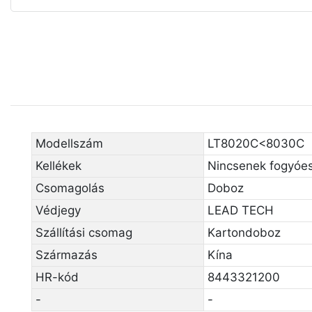
Modellszám
LT8020C<8030C
Kellékek
Nincsenek fogyóe
Csomagolás
Doboz
Védjegy
LEAD TECH
Szállítási csomag
Kartondoboz
Származás
Kína
HR-kód
8443321200
-
-