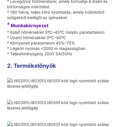
* Levegő/víz hűtőrendszer, amely biztosítja a stabil és
biztonságos működést.
* 180 fokos, teljes körű nyomtatás, amely különböző
szögekből kielégíti az igényeket.
*
Munkakörnyezet
* Külső hőmérséklet 0ºC~45ºC (relatív páratartalom)
* Üzemi hőmérséklet 0ºC~60ºC
* Környezeti páratartalom 45%~75%
* Légköri nyomás <2000 m magasságban
* Teljesítményigény 200V 5A/50Hz
2. Termékelőnyök