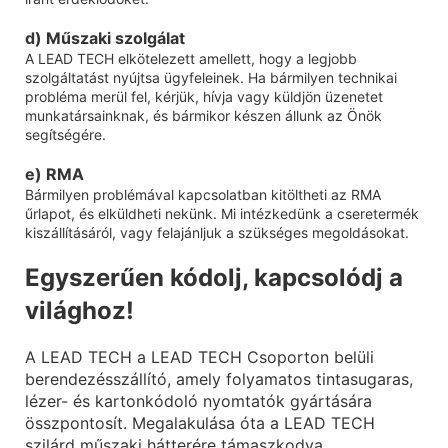
d) Műszaki szolgálat
A LEAD TECH elkötelezett amellett, hogy a legjobb
szolgáltatást nyújtsa ügyfeleinek. Ha bármilyen technikai
probléma merül fel, kérjük, hívja vagy küldjön üzenetet
munkatársainknak, és bármikor készen állunk az Önök
segítségére.
e) RMA
Bármilyen problémával kapcsolatban kitöltheti az RMA
űrlapot, és elküldheti nekünk. Mi intézkedünk a cseretermék
kiszállításáról, vagy felajánljuk a szükséges megoldásokat.
Egyszerűen kódolj, kapcsolódj a
világhoz!
A LEAD TECH a LEAD TECH Csoporton belüli
berendezésszállító, amely folyamatos tintasugaras,
lézer- és kartonkódoló nyomtatók gyártására
összpontosít. Megalakulása óta a LEAD TECH
szilárd műszaki hátterére támaszkodva