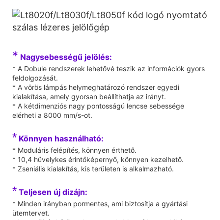
*
Nagysebességű jelölés:
* A Dobule rendszerek lehetővé teszik az információk gyors
feldolgozását.
* A vörös lámpás helymeghatározó rendszer egyedi
kialakítása, amely gyorsan beállíthatja az irányt.
* A kétdimenziós nagy pontosságú lencse sebessége
elérheti a 8000 mm/s-ot.
*
Könnyen használható:
* Moduláris felépítés, könnyen érthető.
* 10,4 hüvelykes érintőképernyő, könnyen kezelhető.
* Zseniális kialakítás, kis területen is alkalmazható.
*
Teljesen új dizájn:
* Minden irányban pormentes, ami biztosítja a gyártási
ütemtervet.