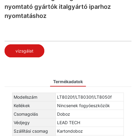
nyomtató gyártók italgyártó iparhoz
nyomtatáshoz
vizsgálat
Termékadatok
Modellszám
LT8020f/LT8030f/LT8050f
Kellékek
Nincsenek fogyóeszközök
Csomagolás
Doboz
Védjegy
LEAD TECH
Szállítási csomag
Kartondoboz