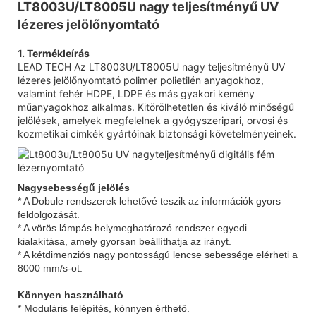
LT8003U/LT8005U nagy teljesítményű UV
lézeres jelölőnyomtató
1. Termékleírás
LEAD TECH Az LT8003U/LT8005U nagy teljesítményű UV
lézeres jelölőnyomtató polimer polietilén anyagokhoz,
valamint fehér HDPE, LDPE és más gyakori kemény
műanyagokhoz alkalmas. Kitörölhetetlen és kiváló minőségű
jelölések, amelyek megfelelnek a gyógyszeripari, orvosi és
kozmetikai címkék gyártóinak biztonsági követelményeinek.
Nagysebességű jelölés
* A Dobule rendszerek lehetővé teszik az információk gyors
feldolgozását.
* A vörös lámpás helymeghatározó rendszer egyedi
kialakítása, amely gyorsan beállíthatja az irányt.
* A kétdimenziós nagy pontosságú lencse sebessége elérheti a
8000 mm/s-ot.
Könnyen használható
* Moduláris felépítés, könnyen érthető.