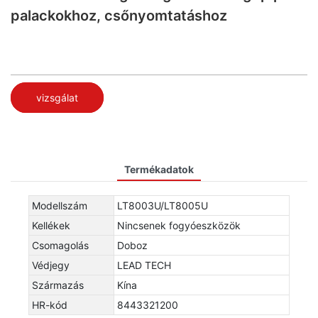
palackokhoz, csőnyomtatáshoz
vizsgálat
Termékadatok
Modellszám
LT8003U/LT8005U
Kellékek
Nincsenek fogyóeszközök
Csomagolás
Doboz
Védjegy
LEAD TECH
Származás
Kína
HR-kód
8443321200