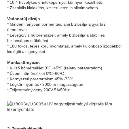
* 10,4 hüvelykes érintőképernyő, könnyen kezelhető.
* Zseniális kialakítás, kis területen is alkalmazható.
Vadonatúj dizájn
* Minden irányban pormentes, ami biztosítja a gyártási
ütemtervet.
* Levegő/víz hűtőrendszer, amely biztosítja a stabil és
biztonságos működést.
* 180 fokos, teljes körű nyomtatás, amely különböző szögekből
kielégíti az igényeket.
Munkakörnyezet
* Külső hőmérséklet 0ºC~45ºC (relatív páratartalom)
* Üzemi hőmérséklet 0ºC~60ºC
* Környezeti páratartalom 45%~75%
* Légköri nyomás <2000 m magasságban
* Teljesítményigény 200V 5A/50Hz
2. Termékelőnyök