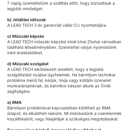
7 napig üzemeltetünk a szállítás előtt, hogy biztosítsuk a
legjobb minőséget.
b) Jótállási időszak
A LEAD TECH 2 év garanciát vállal CIJ nyomtatójára.
c) Műszaki képzés
A LEAD TECH műszaki képzést kínál kínai Zhuhai városában
található létesítményében. Szeretettel várjuk nyomtatóink
iránt érdeklődőket.
d) Műszaki szolgálat
A LEAD TECH elkötelezett amellett, hogy a legjobb
szolgáltatást nyújtsa ügyfeleinek. Ha bármilyen technikai
probléma merül fel, kérjük, hívja vagy küldjön üzenetet
munkatársainknak, és bármikor készen állunk az Önök
segítségére.
e) RMA
Bármilyen problémával kapcsolatban kitöltheti az RMA
űrlapot, és elküldheti nekünk. Mi intézkedünk a cseretermék
kiszállításáról, vagy felajánljuk a szükséges megoldásokat.