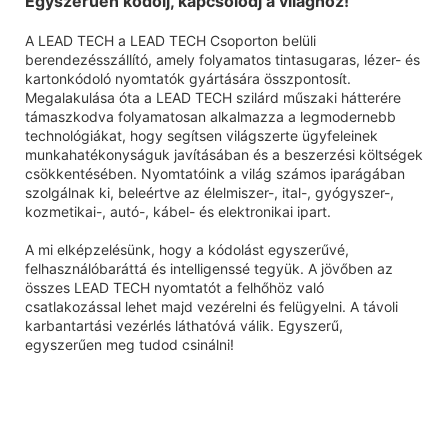
Egyszerűen kódolj, kapcsolódj a világhoz!
A LEAD TECH a LEAD TECH Csoporton belüli
berendezésszállító, amely folyamatos tintasugaras, lézer- és
kartonkódoló nyomtatók gyártására összpontosít.
Megalakulása óta a LEAD TECH szilárd műszaki hátterére
támaszkodva folyamatosan alkalmazza a legmodernebb
technológiákat, hogy segítsen világszerte ügyfeleinek
munkahatékonyságuk javításában és a beszerzési költségek
csökkentésében. Nyomtatóink a világ számos iparágában
szolgálnak ki, beleértve az élelmiszer-, ital-, gyógyszer-,
kozmetikai-, autó-, kábel- és elektronikai ipart.
A mi elképzelésünk, hogy a kódolást egyszerűvé,
felhasználóbaráttá és intelligenssé tegyük. A jövőben az
összes LEAD TECH nyomtatót a felhőhöz való
csatlakozással lehet majd vezérelni és felügyelni. A távoli
karbantartási vezérlés láthatóvá válik. Egyszerű,
egyszerűen meg tudod csinálni!