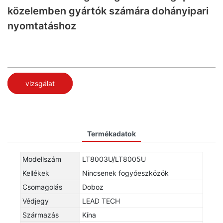
közelemben gyártók számára dohányipari
nyomtatáshoz
vizsgálat
Termékadatok
Modellszám
LT8003U/LT8005U
Kellékek
Nincsenek fogyóeszközök
Csomagolás
Doboz
Védjegy
LEAD TECH
Származás
Kína