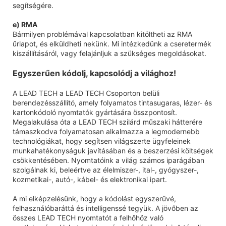
segítségére.
e) RMA
Bármilyen problémával kapcsolatban kitöltheti az RMA
űrlapot, és elküldheti nekünk. Mi intézkedünk a cseretermék
kiszállításáról, vagy felajánljuk a szükséges megoldásokat.
Egyszerűen kódolj, kapcsolódj a világhoz!
A LEAD TECH a LEAD TECH Csoporton belüli
berendezésszállító, amely folyamatos tintasugaras, lézer- és
kartonkódoló nyomtatók gyártására összpontosít.
Megalakulása óta a LEAD TECH szilárd műszaki hátterére
támaszkodva folyamatosan alkalmazza a legmodernebb
technológiákat, hogy segítsen világszerte ügyfeleinek
munkahatékonyságuk javításában és a beszerzési költségek
csökkentésében. Nyomtatóink a világ számos iparágában
szolgálnak ki, beleértve az élelmiszer-, ital-, gyógyszer-,
kozmetikai-, autó-, kábel- és elektronikai ipart.
A mi elképzelésünk, hogy a kódolást egyszerűvé,
felhasználóbaráttá és intelligenssé tegyük. A jövőben az
összes LEAD TECH nyomtatót a felhőhöz való