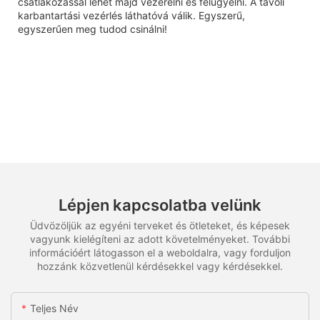
csatlakozással lehet majd vezérelni és felügyelni. A távoli
karbantartási vezérlés láthatóvá válik. Egyszerű,
egyszerűen meg tudod csinálni!
Lépjen kapcsolatba velünk
Üdvözöljük az egyéni terveket és ötleteket, és képesek
vagyunk kielégíteni az adott követelményeket. További
információért látogasson el a weboldalra, vagy forduljon
hozzánk közvetlenül kérdésekkel vagy kérdésekkel.
Teljes Név