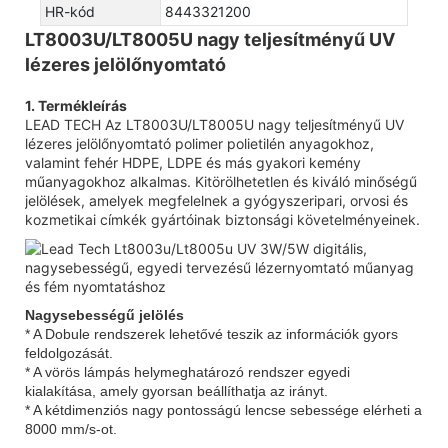
HR-kód
8443321200
LT8003U/LT8005U nagy teljesítményű UV
lézeres jelölőnyomtató
1. Termékleírás
LEAD TECH Az LT8003U/LT8005U nagy teljesítményű UV
lézeres jelölőnyomtató polimer polietilén anyagokhoz,
valamint fehér HDPE, LDPE és más gyakori kemény
műanyagokhoz alkalmas. Kitörölhetetlen és kiváló minőségű
jelölések, amelyek megfelelnek a gyógyszeripari, orvosi és
kozmetikai címkék gyártóinak biztonsági követelményeinek.
Nagysebességű jelölés
* A Dobule rendszerek lehetővé teszik az információk gyors
feldolgozását.
* A vörös lámpás helymeghatározó rendszer egyedi
kialakítása, amely gyorsan beállíthatja az irányt.
* A kétdimenziós nagy pontosságú lencse sebessége elérheti a
8000 mm/s-ot.