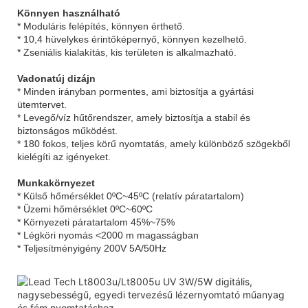
Könnyen használható
* Moduláris felépítés, könnyen érthető.
* 10,4 hüvelykes érintőképernyő, könnyen kezelhető.
* Zseniális kialakítás, kis területen is alkalmazható.
Vadonatúj dizájn
* Minden irányban pormentes, ami biztosítja a gyártási
ütemtervet.
* Levegő/víz hűtőrendszer, amely biztosítja a stabil és
biztonságos működést.
* 180 fokos, teljes körű nyomtatás, amely különböző szögekből
kielégíti az igényeket.
Munkakörnyezet
* Külső hőmérséklet 0ºC~45ºC (relatív páratartalom)
* Üzemi hőmérséklet 0ºC~60ºC
* Környezeti páratartalom 45%~75%
* Légköri nyomás <2000 m magasságban
* Teljesítményigény 200V 5A/50Hz