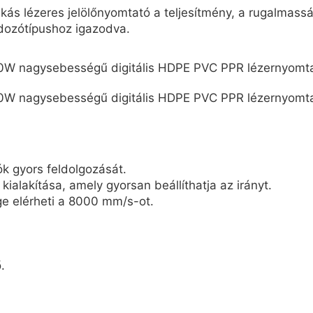
lézeres jelölőnyomtató a teljesítmény, a rugalmasság 
rdozótípushoz igazodva.
ók gyors feldolgozását.
alakítása, amely gyorsan beállíthatja az irányt.
e elérheti a 8000 mm/s-ot.
.