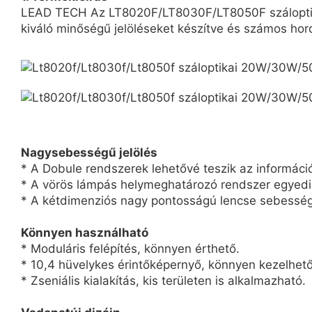
LEAD TECH Az LT8020F/LT8030F/LT8050F száloptikás 
kiváló minőségű jelöléseket készítve és számos ho
Nagysebességű jelölés
* A Dobule rendszerek lehetővé teszik az informáci
* A vörös lámpás helymeghatározó rendszer egyedi ki
* A kétdimenziós nagy pontosságú lencse sebesség
Könnyen használható
* Moduláris felépítés, könnyen érthető.
* 10,4 hüvelykes érintőképernyő, könnyen kezelhető
* Zseniális kialakítás, kis területen is alkalmazható.