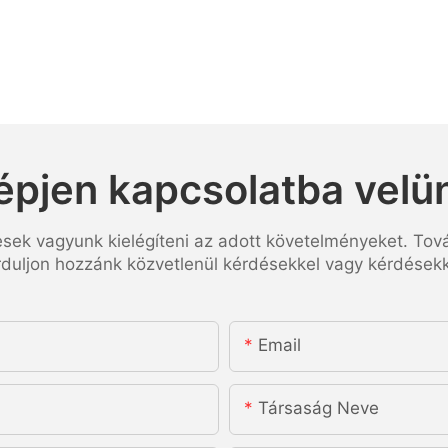
épjen kapcsolatba velü
esek vagyunk kielégíteni az adott követelményeket. Tov
rduljon hozzánk közvetlenül kérdésekkel vagy kérdésekk
Email
Társaság Neve