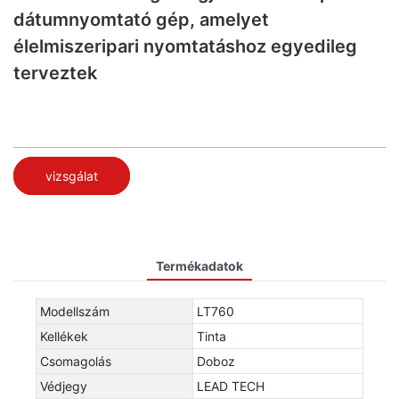
dátumnyomtató gép, amelyet
élelmiszeripari nyomtatáshoz egyedileg
terveztek
vizsgálat
Termékadatok
Modellszám
LT760
Kellékek
Tinta
Csomagolás
Doboz
Védjegy
LEAD TECH