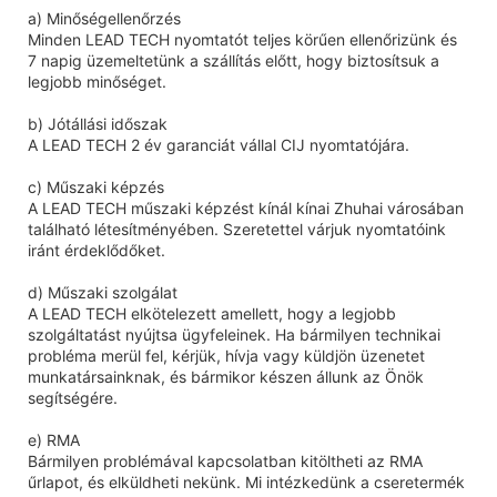
a) Minőségellenőrzés
Minden LEAD TECH nyomtatót teljes körűen ellenőrizünk és
7 napig üzemeltetünk a szállítás előtt, hogy biztosítsuk a
legjobb minőséget.
b) Jótállási időszak
A LEAD TECH 2 év garanciát vállal CIJ nyomtatójára.
c) Műszaki képzés
A LEAD TECH műszaki képzést kínál kínai Zhuhai városában
található létesítményében. Szeretettel várjuk nyomtatóink
iránt érdeklődőket.
d) Műszaki szolgálat
A LEAD TECH elkötelezett amellett, hogy a legjobb
szolgáltatást nyújtsa ügyfeleinek. Ha bármilyen technikai
probléma merül fel, kérjük, hívja vagy küldjön üzenetet
munkatársainknak, és bármikor készen állunk az Önök
segítségére.
e) RMA
Bármilyen problémával kapcsolatban kitöltheti az RMA
űrlapot, és elküldheti nekünk. Mi intézkedünk a cseretermék