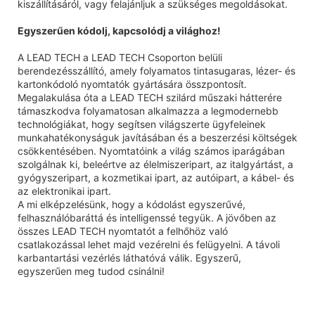
kiszállításáról, vagy felajánljuk a szükséges megoldásokat.
Egyszerűen kódolj, kapcsolódj a világhoz!
A LEAD TECH a LEAD TECH Csoporton belüli
berendezésszállító, amely folyamatos tintasugaras, lézer- és
kartonkódoló nyomtatók gyártására összpontosít.
Megalakulása óta a LEAD TECH szilárd műszaki hátterére
támaszkodva folyamatosan alkalmazza a legmodernebb
technológiákat, hogy segítsen világszerte ügyfeleinek
munkahatékonyságuk javításában és a beszerzési költségek
csökkentésében. Nyomtatóink a világ számos iparágában
szolgálnak ki, beleértve az élelmiszeripart, az italgyártást, a
gyógyszeripart, a kozmetikai ipart, az autóipart, a kábel- és
az elektronikai ipart.
A mi elképzelésünk, hogy a kódolást egyszerűvé,
felhasználóbaráttá és intelligenssé tegyük. A jövőben az
összes LEAD TECH nyomtatót a felhőhöz való
csatlakozással lehet majd vezérelni és felügyelni. A távoli
karbantartási vezérlés láthatóvá válik. Egyszerű,
egyszerűen meg tudod csinálni!