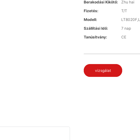
Berakodási Kikötő:
Zhu hai
Fizetés:
T/T
Modell:
LT8020F,
Szállítási Idő:
7 nap
Tanúsítvány:
CE
vizsgálat