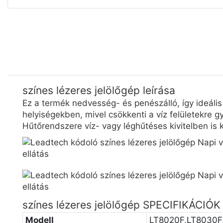
színes lézeres jelölőgép leírása
Ez a termék nedvesség- és penészálló, így ideáli
helyiségekben, mivel csökkenti a víz felületekre gya
Hűtőrendszere víz- vagy léghűtéses kivitelben is k
színes lézeres jelölőgép SPECIFIKÁCIÓK
Modell
LT8020F,LT8030F