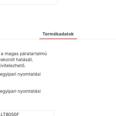
Termékadatok
s a magas páratartalmú
korolt ​​hatását.
ivitelezhető.
,LT8050F