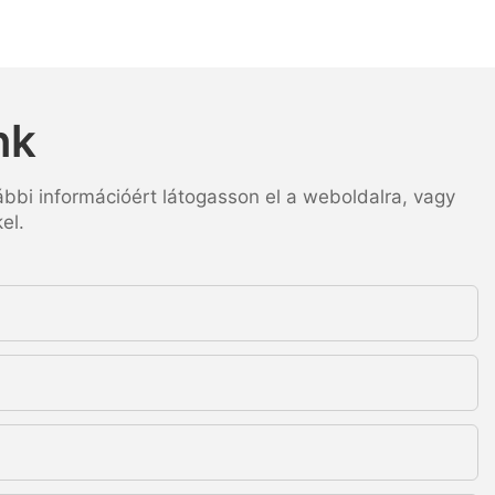
nk
ábbi információért látogasson el a weboldalra, vagy
el.