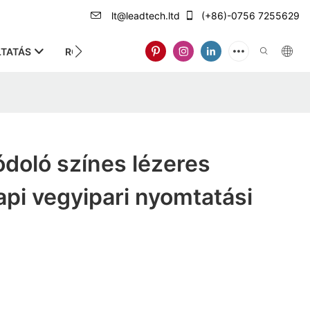
lt@leadtech.ltd
(+86)-0756 7255629
TATÁS
RÓLUNK
doló színes lézeres
api vegyipari nyomtatási