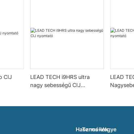
o CIJ
LEAD TECH i9HRS ultra
LEAD TE
nagy sebességű CIJ
Nagysebe
nyomtató
nyomtat
Hasznos
Termékek
Vegye