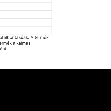
pfelbontásúak. A termék
termék alkalmas
ánt.