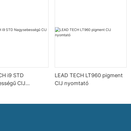
CH i9 STD
LEAD TECH LT960 pigment
sségű CIJ
CIJ nyomtató
ó