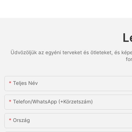
L
Üdvözöljük az egyéni terveket és ötleteket, és kép
fo
Teljes Név
Telefon/WhatsApp (+körzetszám)
Ország