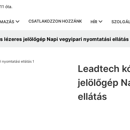
11 óta.
CSATLAKOZZON HOZZÁNK
LMAZÁS
HÍR
SZOLGÁL
 lézeres jelölőgép Napi vegyipari nyomtatási ellátás
Leadtech kó
jelölőgép N
ellátás