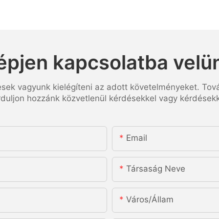
épjen kapcsolatba velü
esek vagyunk kielégíteni az adott követelményeket. Tov
rduljon hozzánk közvetlenül kérdésekkel vagy kérdésekk
Email
Társaság Neve
Város/állam