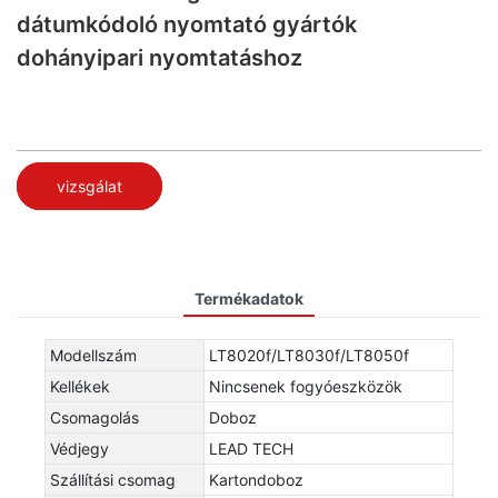
dátumkódoló nyomtató gyártók
dohányipari nyomtatáshoz
vizsgálat
Termékadatok
Modellszám
LT8020f/LT8030f/LT8050f
Kellékek
Nincsenek fogyóeszközök
Csomagolás
Doboz
Védjegy
LEAD TECH
Szállítási csomag
Kartondoboz