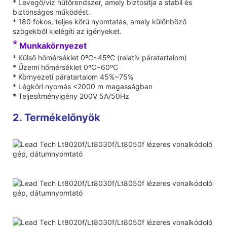
* Levegő/víz hűtőrendszer, amely biztosítja a stabil és
biztonságos működést.
* 180 fokos, teljes körű nyomtatás, amely különböző
szögekből kielégíti az igényeket.
*
Munkakörnyezet
* Külső hőmérséklet 0ºC~45ºC (relatív páratartalom)
* Üzemi hőmérséklet 0ºC~60ºC
* Környezeti páratartalom 45%~75%
* Légköri nyomás <2000 m magasságban
* Teljesítményigény 200V 5A/50Hz
2. Termékelőnyök