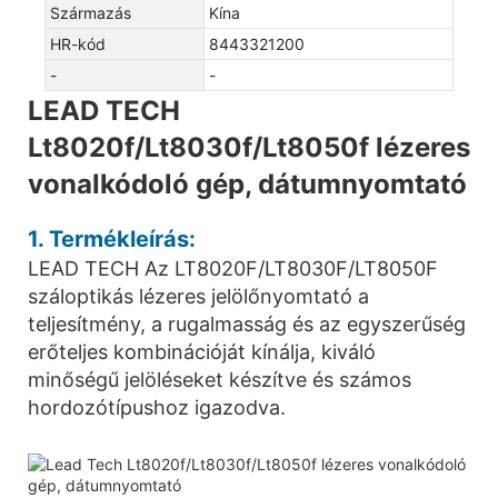
Származás
Kína
HR-kód
8443321200
-
-
LEAD TECH
Lt8020f/Lt8030f/Lt8050f lézeres
vonalkódoló gép, dátumnyomtató
1. Termékleírás:
LEAD TECH Az LT8020F/LT8030F/LT8050F
száloptikás lézeres jelölőnyomtató a
teljesítmény, a rugalmasság és az egyszerűség
erőteljes kombinációját kínálja, kiváló
minőségű jelöléseket készítve és számos
hordozótípushoz igazodva.