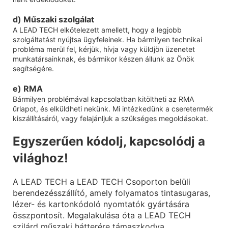
d) Műszaki szolgálat
A LEAD TECH elkötelezett amellett, hogy a legjobb
szolgáltatást nyújtsa ügyfeleinek. Ha bármilyen technikai
probléma merül fel, kérjük, hívja vagy küldjön üzenetet
munkatársainknak, és bármikor készen állunk az Önök
segítségére.
e) RMA
Bármilyen problémával kapcsolatban kitöltheti az RMA
űrlapot, és elküldheti nekünk. Mi intézkedünk a cseretermék
kiszállításáról, vagy felajánljuk a szükséges megoldásokat.
Egyszerűen kódolj, kapcsolódj a
világhoz!
A LEAD TECH a LEAD TECH Csoporton belüli
berendezésszállító, amely folyamatos tintasugaras,
lézer- és kartonkódoló nyomtatók gyártására
összpontosít. Megalakulása óta a LEAD TECH
szilárd műszaki hátterére támaszkodva