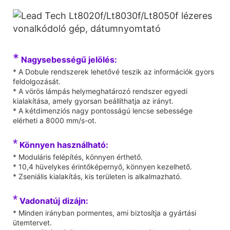
*
Nagysebességű jelölés:
* A Dobule rendszerek lehetővé teszik az információk gyors
feldolgozását.
* A vörös lámpás helymeghatározó rendszer egyedi
kialakítása, amely gyorsan beállíthatja az irányt.
* A kétdimenziós nagy pontosságú lencse sebessége
elérheti a 8000 mm/s-ot.
*
Könnyen használható:
* Moduláris felépítés, könnyen érthető.
* 10,4 hüvelykes érintőképernyő, könnyen kezelhető.
* Zseniális kialakítás, kis területen is alkalmazható.
*
Vadonatúj dizájn:
* Minden irányban pormentes, ami biztosítja a gyártási
ütemtervet.