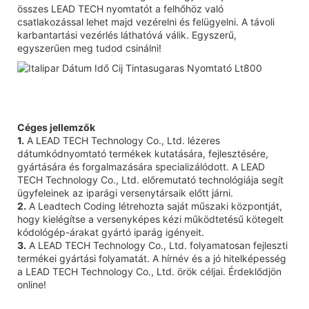
összes LEAD TECH nyomtatót a felhőhöz való
csatlakozással lehet majd vezérelni és felügyelni. A távoli
karbantartási vezérlés láthatóvá válik. Egyszerű,
egyszerűen meg tudod csinálni!
Céges jellemzők
1.
A LEAD TECH Technology Co., Ltd. lézeres
dátumkódnyomtató termékek kutatására, fejlesztésére,
gyártására és forgalmazására specializálódott. A LEAD
TECH Technology Co., Ltd. előremutató technológiája segít
ügyfeleinek az iparági versenytársaik előtt járni.
2.
A Leadtech Coding létrehozta saját műszaki központját,
hogy kielégítse a versenyképes kézi működtetésű kötegelt
kódológép-árakat gyártó iparág igényeit.
3.
A LEAD TECH Technology Co., Ltd. folyamatosan fejleszti
termékei gyártási folyamatát. A hírnév és a jó hitelképesség
a LEAD TECH Technology Co., Ltd. örök céljai. Érdeklődjön
online!