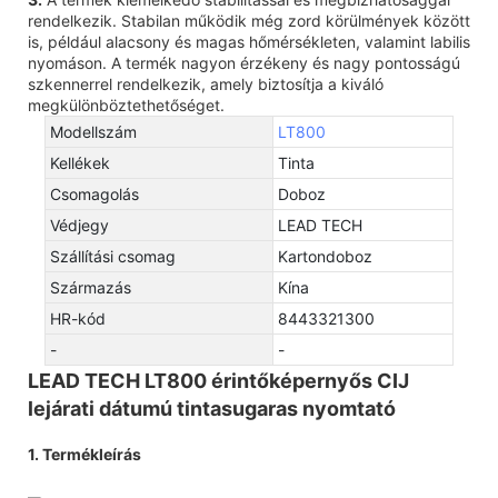
rendelkezik. Stabilan működik még zord körülmények között
is, például alacsony és magas hőmérsékleten, valamint labilis
nyomáson. A termék nagyon érzékeny és nagy pontosságú
szkennerrel rendelkezik, amely biztosítja a kiváló
megkülönböztethetőséget.
Modellszám
LT800
Kellékek
Tinta
Csomagolás
Doboz
Védjegy
LEAD TECH
Szállítási csomag
Kartondoboz
Származás
Kína
HR-kód
8443321300
-
-
LEAD TECH LT800 érintőképernyős CIJ
lejárati dátumú tintasugaras nyomtató
1. Termékleírás