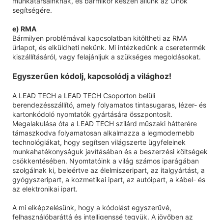
munkatársainknak, és bármikor készen állunk az Önök
segítségére.
e) RMA
Bármilyen problémával kapcsolatban kitöltheti az RMA
űrlapot, és elküldheti nekünk. Mi intézkedünk a cseretermék
kiszállításáról, vagy felajánljuk a szükséges megoldásokat.
Egyszerűen kódolj, kapcsolódj a világhoz!
A LEAD TECH a LEAD TECH Csoporton belüli
berendezésszállító, amely folyamatos tintasugaras, lézer- és
kartonkódoló nyomtatók gyártására összpontosít.
Megalakulása óta a LEAD TECH szilárd műszaki hátterére
támaszkodva folyamatosan alkalmazza a legmodernebb
technológiákat, hogy segítsen világszerte ügyfeleinek
munkahatékonyságuk javításában és a beszerzési költségek
csökkentésében. Nyomtatóink a világ számos iparágában
szolgálnak ki, beleértve az élelmiszeripart, az italgyártást, a
gyógyszeripart, a kozmetikai ipart, az autóipart, a kábel- és
az elektronikai ipart.
A mi elképzelésünk, hogy a kódolást egyszerűvé,
felhasználóbaráttá és intelligenssé tegyük. A jövőben az