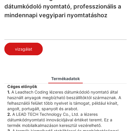
dátumkódoló nyomtató, professzionális a
mindennapi vegyipari nyomtatáshoz
vizsgálat
Termékadatok
Céges előnyök
1.
A Leadtech Coding lézeres dátumkódoló nyomtató által
használt anyagok megbízható beszállítóktól származnak. A
felhasználói felület több nyelvet is támogat, például kínait,
angolt, portugált, spanyolt és arabot.
2.
A LEAD TECH Technology Co., Ltd. a lézeres
dátumkódnyomtató innovációjával értéket teremt. Ez a
termék mobilalkalmazáson keresztül vezérelhető.
3.
A termék kiemelkedő stabilitással és megbízhatósággal