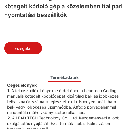
kötegelt kódoló gép a közelemben Italipari
nyomtatási beszállítók
vizsgálat
Termékadatok
Céges előnyök
1.
A felhasználók kényelme érdekében a Leadtech Coding
manuális kötegelt kódológépet kizárólag bal- és jobbkezes
felhasználók számára fejlesztették ki. Könnyen beállítható
bal- vagy jobbkezes üzemmódba. Átfogó porvédelemmel
mindenféle műhelykörnyezetbe alkalmas.
2.
A LEAD TECH Technology Co., Ltd. kezdeményezi a jobb
szolgáltatás nyújtását. Ez a termék mobilalkalmazáson
keresztül vezérelhető.