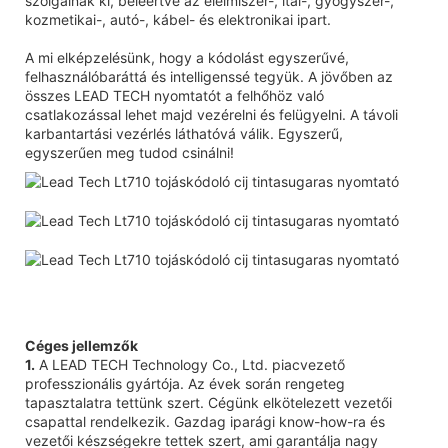
szolgálnak ki, beleértve az élelmiszer-, ital-, gyógyszer-,
kozmetikai-, autó-, kábel- és elektronikai ipart.
A mi elképzelésünk, hogy a kódolást egyszerűvé,
felhasználóbaráttá és intelligenssé tegyük. A jövőben az
összes LEAD TECH nyomtatót a felhőhöz való
csatlakozással lehet majd vezérelni és felügyelni. A távoli
karbantartási vezérlés láthatóvá válik. Egyszerű,
egyszerűen meg tudod csinálni!
Céges jellemzők
1.
A LEAD TECH Technology Co., Ltd. piacvezető
professzionális gyártója. Az évek során rengeteg
tapasztalatra tettünk szert. Cégünk elkötelezett vezetői
csapattal rendelkezik. Gazdag iparági know-how-ra és
vezetői készségekre tettek szert, ami garantálja nagy