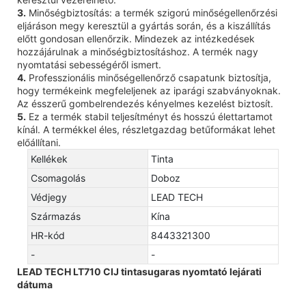
3.
Minőségbiztosítás: a termék szigorú minőségellenőrzési
eljáráson megy keresztül a gyártás során, és a kiszállítás
előtt gondosan ellenőrzik. Mindezek az intézkedések
hozzájárulnak a minőségbiztosításhoz. A termék nagy
nyomtatási sebességéről ismert.
4.
Professzionális minőségellenőrző csapatunk biztosítja,
hogy termékeink megfeleljenek az iparági szabványoknak.
Az ésszerű gombelrendezés kényelmes kezelést biztosít.
5.
Ez a termék stabil teljesítményt és hosszú élettartamot
kínál. A termékkel éles, részletgazdag betűformákat lehet
előállítani.
Kellékek
Tinta
Csomagolás
Doboz
Védjegy
LEAD TECH
Származás
Kína
HR-kód
8443321300
-
-
LEAD TECH LT710 CIJ tintasugaras nyomtató lejárati
dátuma