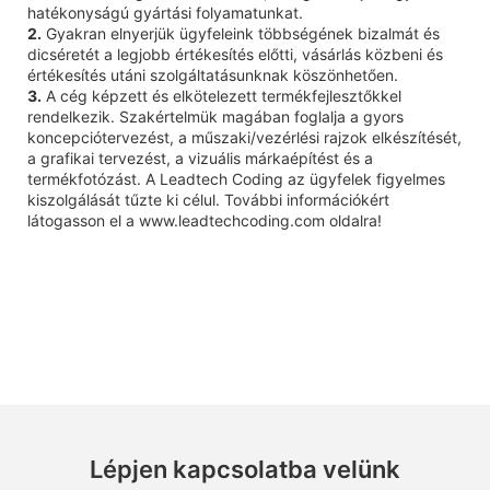
hatékonyságú gyártási folyamatunkat.
2.
Gyakran elnyerjük ügyfeleink többségének bizalmát és
dicséretét a legjobb értékesítés előtti, vásárlás közbeni és
értékesítés utáni szolgáltatásunknak köszönhetően.
3.
A cég képzett és elkötelezett termékfejlesztőkkel
rendelkezik. Szakértelmük magában foglalja a gyors
koncepciótervezést, a műszaki/vezérlési rajzok elkészítését,
a grafikai tervezést, a vizuális márkaépítést és a
termékfotózást. A Leadtech Coding az ügyfelek figyelmes
kiszolgálását tűzte ki célul. További információkért
látogasson el a www.leadtechcoding.com oldalra!
Lépjen kapcsolatba velünk