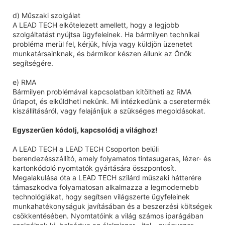
d) Műszaki szolgálat
A LEAD TECH elkötelezett amellett, hogy a legjobb
szolgáltatást nyújtsa ügyfeleinek. Ha bármilyen technikai
probléma merül fel, kérjük, hívja vagy küldjön üzenetet
munkatársainknak, és bármikor készen állunk az Önök
segítségére.
e) RMA
Bármilyen problémával kapcsolatban kitöltheti az RMA
űrlapot, és elküldheti nekünk. Mi intézkedünk a cseretermék
kiszállításáról, vagy felajánljuk a szükséges megoldásokat.
Egyszerűen kódolj, kapcsolódj a világhoz!
A LEAD TECH a LEAD TECH Csoporton belüli
berendezésszállító, amely folyamatos tintasugaras, lézer- és
kartonkódoló nyomtatók gyártására összpontosít.
Megalakulása óta a LEAD TECH szilárd műszaki hátterére
támaszkodva folyamatosan alkalmazza a legmodernebb
technológiákat, hogy segítsen világszerte ügyfeleinek
munkahatékonyságuk javításában és a beszerzési költségek
csökkentésében. Nyomtatóink a világ számos iparágában