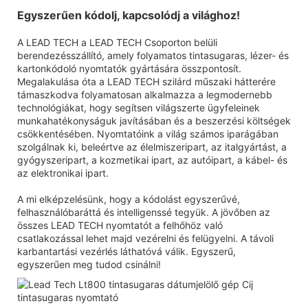
Egyszerűen kódolj, kapcsolódj a világhoz!
A LEAD TECH a LEAD TECH Csoporton belüli
berendezésszállító, amely folyamatos tintasugaras, lézer- és
kartonkódoló nyomtatók gyártására összpontosít.
Megalakulása óta a LEAD TECH szilárd műszaki hátterére
támaszkodva folyamatosan alkalmazza a legmodernebb
technológiákat, hogy segítsen világszerte ügyfeleinek
munkahatékonyságuk javításában és a beszerzési költségek
csökkentésében. Nyomtatóink a világ számos iparágában
szolgálnak ki, beleértve az élelmiszeripart, az italgyártást, a
gyógyszeripart, a kozmetikai ipart, az autóipart, a kábel- és
az elektronikai ipart.
A mi elképzelésünk, hogy a kódolást egyszerűvé,
felhasználóbaráttá és intelligenssé tegyük. A jövőben az
összes LEAD TECH nyomtatót a felhőhöz való
csatlakozással lehet majd vezérelni és felügyelni. A távoli
karbantartási vezérlés láthatóvá válik. Egyszerű,
egyszerűen meg tudod csinálni!