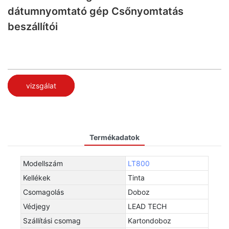
dátumnyomtató gép Csőnyomtatás
beszállítói
vizsgálat
Termékadatok
Modellszám
LT800
Kellékek
Tinta
Csomagolás
Doboz
Védjegy
LEAD TECH
Szállítási csomag
Kartondoboz