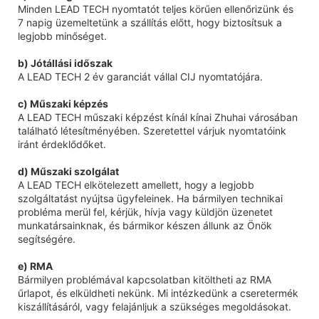
Minden LEAD TECH nyomtatót teljes körűen ellenőrizünk és
7 napig üzemeltetünk a szállítás előtt, hogy biztosítsuk a
legjobb minőséget.
b) Jótállási időszak
A LEAD TECH 2 év garanciát vállal CIJ nyomtatójára.
c) Műszaki képzés
A LEAD TECH műszaki képzést kínál kínai Zhuhai városában
található létesítményében. Szeretettel várjuk nyomtatóink
iránt érdeklődőket.
d) Műszaki szolgálat
A LEAD TECH elkötelezett amellett, hogy a legjobb
szolgáltatást nyújtsa ügyfeleinek. Ha bármilyen technikai
probléma merül fel, kérjük, hívja vagy küldjön üzenetet
munkatársainknak, és bármikor készen állunk az Önök
segítségére.
e) RMA
Bármilyen problémával kapcsolatban kitöltheti az RMA
űrlapot, és elküldheti nekünk. Mi intézkedünk a cseretermék
kiszállításáról, vagy felajánljuk a szükséges megoldásokat.