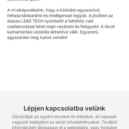
A mi elképzelésünk, hogy a kódolást egyszerűvé,
felhasználóbaráttá és intelligenssé tegyük. A jövőben az
összes LEAD TECH nyomtatót a felhőhöz való
csatlakozással lehet majd vezérelni és felügyelni. A távoli
karbantartási vezérlés láthatóvá válik. Egyszerű,
egyszerűen meg tudod csinálni!
Lépjen kapcsolatba velünk
Üdvözöljük az egyéni terveket és ötleteket, és képesek
vagyunk kielégíteni az adott követelményeket. További
információért látogasson el a weboldalra, vagy forduljon