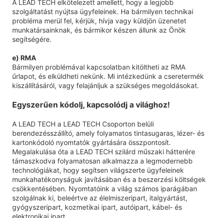
A LEAD TECH elkötelezett amellett, hogy a legjobb
szolgáltatást nyújtsa ügyfeleinek. Ha bármilyen technikai
probléma merül fel, kérjük, hívja vagy küldjön üzenetet
munkatársainknak, és bármikor készen állunk az Önök
segítségére.
e) RMA
Bármilyen problémával kapcsolatban kitöltheti az RMA
űrlapot, és elküldheti nekünk. Mi intézkedünk a cseretermék
kiszállításáról, vagy felajánljuk a szükséges megoldásokat.
Egyszerűen kódolj, kapcsolódj a világhoz!
A LEAD TECH a LEAD TECH Csoporton belüli
berendezésszállító, amely folyamatos tintasugaras, lézer- és
kartonkódoló nyomtatók gyártására összpontosít.
Megalakulása óta a LEAD TECH szilárd műszaki hátterére
támaszkodva folyamatosan alkalmazza a legmodernebb
technológiákat, hogy segítsen világszerte ügyfeleinek
munkahatékonyságuk javításában és a beszerzési költségek
csökkentésében. Nyomtatóink a világ számos iparágában
szolgálnak ki, beleértve az élelmiszeripart, italgyártást,
gyógyszeripart, kozmetikai ipart, autóipart, kábel- és
elektronikai ipart.