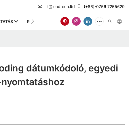
lt@leadtech.ltd
(+86)-0756 7255629
TATÁS
RÓLUNK
oding dátumkódoló, egyedi
-nyomtatáshoz