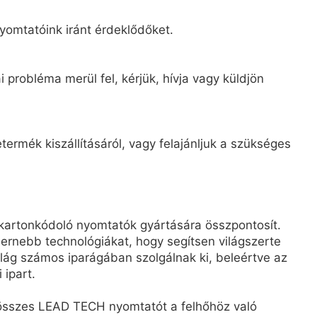
yomtatóink iránt érdeklődőket.
 probléma merül fel, kérjük, hívja vagy küldjön
ermék kiszállításáról, vagy felajánljuk a szükséges
kartonkódoló nyomtatók gyártására összpontosít.
rnebb technológiákat, hogy segítsen világszerte
ág számos iparágában szolgálnak ki, beleértve az
 ipart.
z összes LEAD TECH nyomtatót a felhőhöz való