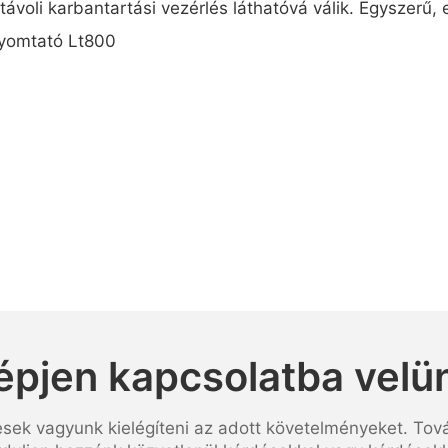
 távoli karbantartási vezérlés láthatóvá válik. Egyszerű
épjen kapcsolatba velü
esek vagyunk kielégíteni az adott követelményeket. Tov