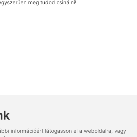
, egyszerűen meg tudod csinálni!
nk
ábbi információért látogasson el a weboldalra, vagy