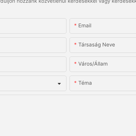
rduljon hozzánk közvetlenül kérdésekkel vagy kérdésekk
Email
Társaság Neve
Város/állam
Téma