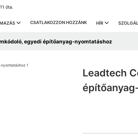
11 óta.
CSATLAKOZZON HOZZÁNK
LMAZÁS
HÍR
SZOLGÁL
mkódoló, egyedi építőanyag-nyomtatáshoz
Leadtech C
építőanyag