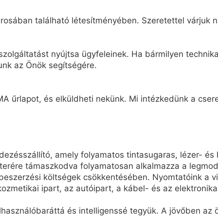
osában található létesítményében. Szeretettel várjuk n
zolgáltatást nyújtsa ügyfeleinek. Ha bármilyen technikai
unk az Önök segítségére.
A űrlapot, és elküldheti nekünk. Mi intézkedünk a cseret
ésszállító, amely folyamatos tintasugaras, lézer- és 
terére támaszkodva folyamatosan alkalmazza a legmode
eszerzési költségek csökkentésében. Nyomtatóink a vil
kozmetikai ipart, az autóipart, a kábel- és az elektronikai
elhasználóbaráttá és intelligenssé tegyük. A jövőben a