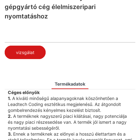
gépgyártó cég élelmiszeripari
nyomtatáshoz
vizsgálat
Termékadatok
Céges előnyök
1.
A kiváló minőségű alapanyagoknak köszönhetően a
Leadtech Coding esztétikus megjelenésű. Az átgondolt
gombelrendezés kényelmes kezelést biztosít.
2.
A terméknek nagyszerű piaci kilátásai, nagy potenciálja
és nagy piaci részesedése van. A termék jól ismert a nagy
nyomtatási sebességéről.
3.
Ennek a terméknek az előnyei a hosszú élettartam és a
stabil teljesítmény. Ez a termék kevés energiát fogyaszt, ami