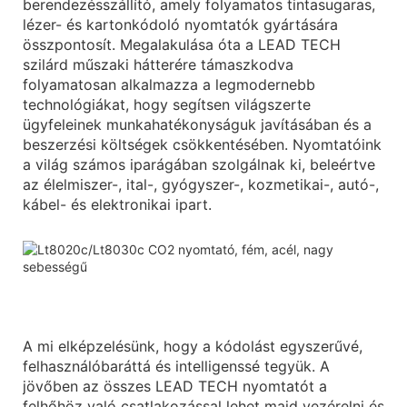
berendezésszállító, amely folyamatos tintasugaras,
lézer- és kartonkódoló nyomtatók gyártására
összpontosít. Megalakulása óta a LEAD TECH
szilárd műszaki hátterére támaszkodva
folyamatosan alkalmazza a legmodernebb
technológiákat, hogy segítsen világszerte
ügyfeleinek munkahatékonyságuk javításában és a
beszerzési költségek csökkentésében. Nyomtatóink
a világ számos iparágában szolgálnak ki, beleértve
az élelmiszer-, ital-, gyógyszer-, kozmetikai-, autó-,
kábel- és elektronikai ipart.
A mi elképzelésünk, hogy a kódolást egyszerűvé,
felhasználóbaráttá és intelligenssé tegyük. A
jövőben az összes LEAD TECH nyomtatót a
felhőhöz való csatlakozással lehet majd vezérelni és