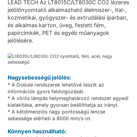
LEAD TECH Az LT8015C/LT8030C CO2 lézeres
jelölőnyomtató alkalmazható élelmiszer-, ital-,
kozmetikai, gyógyszer- és extrudálási iparban,
és alkalmas karton, üveg, festett fém,
papírcímkék, PET és egyéb műanyagok
jelölésére.
Nagysebességű jelölés:
* A Dobule rendszerek lehetővé teszik az
információk gyors feldolgozását.
* A vörös lámpás helymeghatározó rendszer egyedi
kialakítása, amely gyorsan beállíthatja az irányt.
* A kétdimenziós nagy pontosságú lencse
sebessége elérheti a 8000 mm/s-ot.
Könnyen használható: