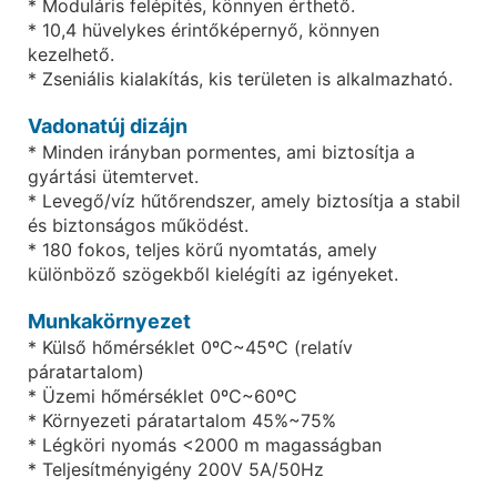
* Moduláris felépítés, könnyen érthető.
* 10,4 hüvelykes érintőképernyő, könnyen
kezelhető.
* Zseniális kialakítás, kis területen is alkalmazható.
Vadonatúj dizájn
* Minden irányban pormentes, ami biztosítja a
gyártási ütemtervet.
* Levegő/víz hűtőrendszer, amely biztosítja a stabil
és biztonságos működést.
* 180 fokos, teljes körű nyomtatás, amely
különböző szögekből kielégíti az igényeket.
Munkakörnyezet
* Külső hőmérséklet 0ºC~45ºC (relatív
páratartalom)
* Üzemi hőmérséklet 0ºC~60ºC
* Környezeti páratartalom 45%~75%
* Légköri nyomás <2000 m magasságban
* Teljesítményigény 200V 5A/50Hz