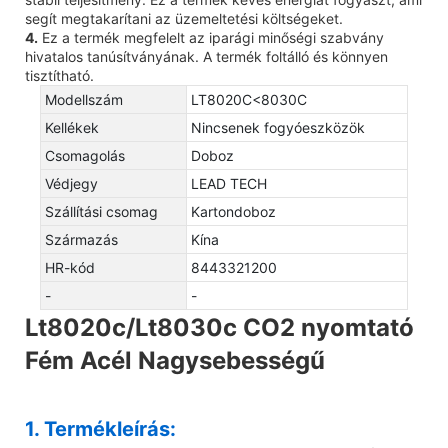
segít megtakarítani az üzemeltetési költségeket.
4.
Ez a termék megfelelt az iparági minőségi szabvány
hivatalos tanúsítványának. A termék foltálló és könnyen
tisztítható.
Modellszám
LT8020C<8030C
Kellékek
Nincsenek fogyóeszközök
Csomagolás
Doboz
Védjegy
LEAD TECH
Szállítási csomag
Kartondoboz
Származás
Kína
HR-kód
8443321200
-
-
Lt8020c/Lt8030c CO2 nyomtató
Fém Acél Nagysebességű
1. Termékleírás: