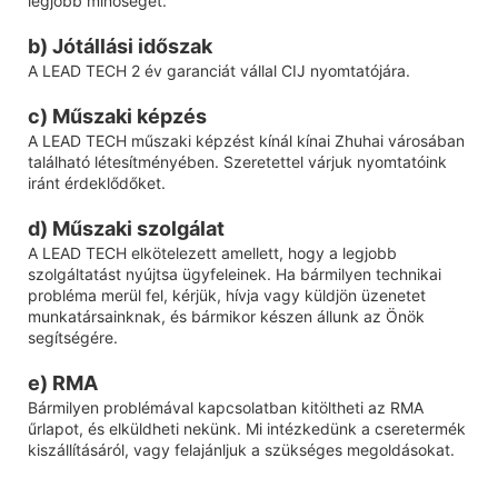
legjobb minőséget.
b) Jótállási időszak
A LEAD TECH 2 év garanciát vállal CIJ nyomtatójára.
c) Műszaki képzés
A LEAD TECH műszaki képzést kínál kínai Zhuhai városában
található létesítményében. Szeretettel várjuk nyomtatóink
iránt érdeklődőket.
d) Műszaki szolgálat
A LEAD TECH elkötelezett amellett, hogy a legjobb
szolgáltatást nyújtsa ügyfeleinek. Ha bármilyen technikai
probléma merül fel, kérjük, hívja vagy küldjön üzenetet
munkatársainknak, és bármikor készen állunk az Önök
segítségére.
e) RMA
Bármilyen problémával kapcsolatban kitöltheti az RMA
űrlapot, és elküldheti nekünk. Mi intézkedünk a cseretermék
kiszállításáról, vagy felajánljuk a szükséges megoldásokat.