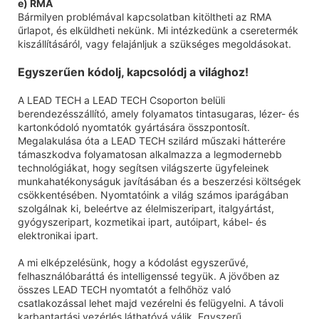
e) RMA
Bármilyen problémával kapcsolatban kitöltheti az RMA
űrlapot, és elküldheti nekünk. Mi intézkedünk a cseretermék
kiszállításáról, vagy felajánljuk a szükséges megoldásokat.
Egyszerűen kódolj, kapcsolódj a világhoz!
A LEAD TECH a LEAD TECH Csoporton belüli
berendezésszállító, amely folyamatos tintasugaras, lézer- és
kartonkódoló nyomtatók gyártására összpontosít.
Megalakulása óta a LEAD TECH szilárd műszaki hátterére
támaszkodva folyamatosan alkalmazza a legmodernebb
technológiákat, hogy segítsen világszerte ügyfeleinek
munkahatékonyságuk javításában és a beszerzési költségek
csökkentésében. Nyomtatóink a világ számos iparágában
szolgálnak ki, beleértve az élelmiszeripart, italgyártást,
gyógyszeripart, kozmetikai ipart, autóipart, kábel- és
elektronikai ipart.
A mi elképzelésünk, hogy a kódolást egyszerűvé,
felhasználóbaráttá és intelligenssé tegyük. A jövőben az
összes LEAD TECH nyomtatót a felhőhöz való
csatlakozással lehet majd vezérelni és felügyelni. A távoli
karbantartási vezérlés láthatóvá válik. Egyszerű,