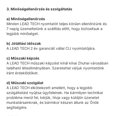
3. Minőségellenőrzés és szolgáltatás
a) Minőségellenőrzés
Minden LEAD TECH nyomtatót teljes körűen ellenőrizünk és
7 napig üzemeltetünk a szállítás előtt, hogy biztosítsuk a
legjobb minőséget.
b) Jótállási időszak
A LEAD TECH 2 év garanciát vállal CIJ nyomtatójára.
c) Műszaki képzés
A LEAD TECH műszaki képzést kínál kínai Zhuhai városában
található létesítményében. Szeretettel várjuk nyomtatóink
iránt érdeklődőket.
d) Műszaki szolgálat
A LEAD TECH elkötelezett amellett, hogy a legjobb
szolgáltatást nyújtsa ügyfeleinek. Ha bármilyen technikai
probléma merül fel, kérjük, hívja vagy küldjön üzenetet
munkatársainknak, és bármikor készen állunk az Önök
segítségére.