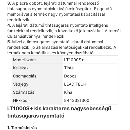
3.
A piacra dobott, lejárati dátummal rendelkező
tintasugaras nyomtatóink kiváló minőségűek. Elegendő
memóriával a termék nagy nyomtatási kapacitással
rendelkezik.
4.
A lejárati dátumú tintasugaras nyomtató intelligens
funkciókkal rendelkezik, a következő jellemzőkkel. A termék
CE tanúsítvánnyal rendelkezik.
5.
Mivel a tintasugaras nyomtató lejárati dátummal
rendelkezik, jó alkalmazási lehetőségekkel rendelkezik. A
termék nem kenődik el és könnyen tisztítható.
Modellszám
LT1000S+
Kellékek
Tinta
Csomagolás
Doboz
Védjegy
LEAD TECH
Származás
Kína
HR-kód
8443321300
LT1000S+ kis karakteres nagysebességű
tintasugaras nyomtató
1. Termékleírás