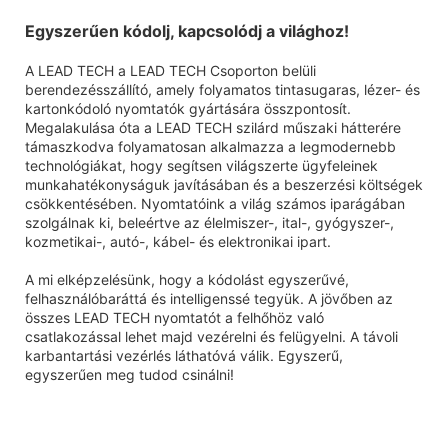
Egyszerűen kódolj, kapcsolódj a világhoz!
A LEAD TECH a LEAD TECH Csoporton belüli
berendezésszállító, amely folyamatos tintasugaras, lézer- és
kartonkódoló nyomtatók gyártására összpontosít.
Megalakulása óta a LEAD TECH szilárd műszaki hátterére
támaszkodva folyamatosan alkalmazza a legmodernebb
technológiákat, hogy segítsen világszerte ügyfeleinek
munkahatékonyságuk javításában és a beszerzési költségek
csökkentésében. Nyomtatóink a világ számos iparágában
szolgálnak ki, beleértve az élelmiszer-, ital-, gyógyszer-,
kozmetikai-, autó-, kábel- és elektronikai ipart.
A mi elképzelésünk, hogy a kódolást egyszerűvé,
felhasználóbaráttá és intelligenssé tegyük. A jövőben az
összes LEAD TECH nyomtatót a felhőhöz való
csatlakozással lehet majd vezérelni és felügyelni. A távoli
karbantartási vezérlés láthatóvá válik. Egyszerű,
egyszerűen meg tudod csinálni!