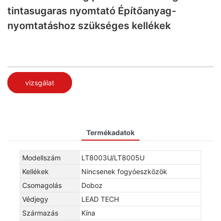
tintasugaras nyomtató Építőanyag-
nyomtatáshoz szükséges kellékek
vizsgálat
Termékadatok
Modellszám
LT8003U/LT8005U
Kellékek
Nincsenek fogyóeszközök
Csomagolás
Doboz
Védjegy
LEAD TECH
Származás
Kína