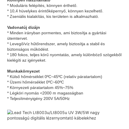
* Moduláris felépítés, könnyen érthető.
* 10,4 hüvelykes érintőképernyő, könnyen kezelhető.
* Zseniális kialakítás, kis területen is alkalmazható.
Vadonatúj dizájn
* Minden irányban pormentes, ami biztosítja a gyártási
ütemtervet.
* Levegő/víz hűtőrendszer, amely biztosítja a stabil és
biztonságos működést.
* 180 fokos, teljes körű nyomtatás, amely különböző szögekből
kielégíti az igényeket.
Munkakörnyezet
* Külső hőmérséklet 0ºC~45ºC (relatív páratartalom)
* Üzemi hőmérséklet 0ºC~60ºC
* Környezeti páratartalom 45%~75%
* Légköri nyomás <2000 m magasságban
* Teljesítményigény 200V 5A/50Hz