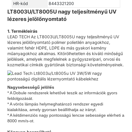
HR-kód
8443321200
LT8003U/LT8005U nagy teljesítményű UV
lézeres jelölőnyomtató
1. Termékleírás
LEAD TECH Az LT8003U/LT8005U nagy teljesítményű UV
lézeres jelölőnyomtató polimer polietilén anyagokhoz,
valamint fehér HDPE, LDPE és más gyakori kemény
műanyagokhoz alkalmas. Kitörölhetetlen és kiváló minőségű
jelölések, amelyek megfelelnek a gyógyszeripari, orvosi és
kozmetikai címkék gyártóinak biztonsági követelményeinek.
Nagysebességű jelölés
* A Dobule rendszerek lehetővé teszik az információk gyors
feldolgozását.
* A vörös lámpás helymeghatározó rendszer egyedi
kialakítása, amely gyorsan beállíthatja az irányt.
* A kétdimenziós nagy pontosságú lencse sebessége elérheti a
8000 mm/s-ot.
Könnyen használható