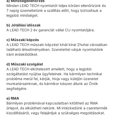
a) Minőségellenőrzés
Minden LEAD TECH nyomtatót teljes körűen ellenőrizünk és
7 napig üzemeltetünk a szállítás előtt, hogy biztosítsuk a
legjobb minőséget.
b) Jótállási időszak
A LEAD TECH 2 év garanciát vállal CIJ nyomtatójára.
c) Műszaki képzés
A LEAD TECH műszaki képzést kínál kínai Zhuhai városában
található létesítményében. Szeretettel várjuk nyomtatóink
iránt érdeklődőket.
d) Műszaki szolgálat
A LEAD TECH elkötelezett amellett, hogy a legjobb
szolgáltatást nyújtsa ügyfeleinek. Ha bármilyen technikai
probléma merül fel, kérjük, hívja vagy küldjön üzenetet
munkatársainknak, és bármikor készen állunk az Önök
segítségére.
e) RMA
Bármilyen problémával kapcsolatban kitöltheti az RMA
űrlapot, és elküldheti nekünk. Mi intézkedünk a cseretermék
kiszállításáról, vagy felajánljuk a szükséges megoldásokat.