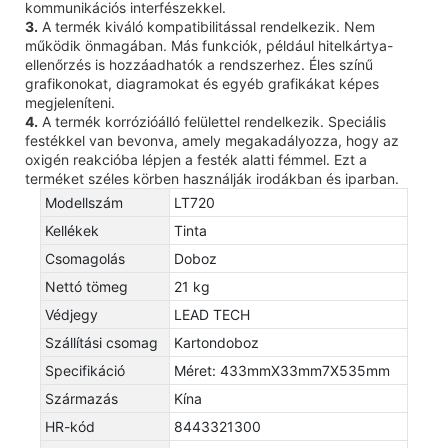
kommunikációs interfészekkel.
3.
A termék kiváló kompatibilitással rendelkezik. Nem
működik önmagában. Más funkciók, például hitelkártya-
ellenőrzés is hozzáadhatók a rendszerhez. Éles színű
grafikonokat, diagramokat és egyéb grafikákat képes
megjeleníteni.
4.
A termék korrózióálló felülettel rendelkezik. Speciális
festékkel van bevonva, amely megakadályozza, hogy az
oxigén reakcióba lépjen a festék alatti fémmel. Ezt a
terméket széles körben használják irodákban és iparban.
Modellszám
LT720
Kellékek
Tinta
Csomagolás
Doboz
Nettó tömeg
21 kg
Védjegy
LEAD TECH
Szállítási csomag
Kartondoboz
Specifikáció
Méret: 433mmX33mm7X535mm
Származás
Kína
HR-kód
8443321300