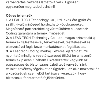
karbantartási vezérlés láthatóvá válik. Egyszerű,
egyszerűen meg tudod csinálni!
Céges jellemzők
1.
A LEAD TECH Technology Co., Ltd. évek óta gyárt és
szállít kiváló minőségű hordozható kódológépeket.
Megbízható partnerekkel együttműködve a Leadtech
Coding garantálja a termék minőségét.
2.
A LEAD TECH Technology Co., Ltd. magas színvonalú új
termékek fejlesztésével, tervezésével, tesztelésével és
elemzésével foglalkozó munkatársakat foglalkoztat.
3.
A Leadtech Coding márkájú lézeres lejárati dátumú
nyomtató mindig is vezető szerepet töltött be a hasonló
termékek piacán Kínában! Elkötelezettek vagyunk az
egészséges és biztonságos üzleti tevékenység iránt.
Vállalati tevékenységeinket az ügyfelek, az alkalmazottak és
a közösségek szem előtt tartásával végezzük, hogy
biztosítsuk fenntartható fejlődésünket.