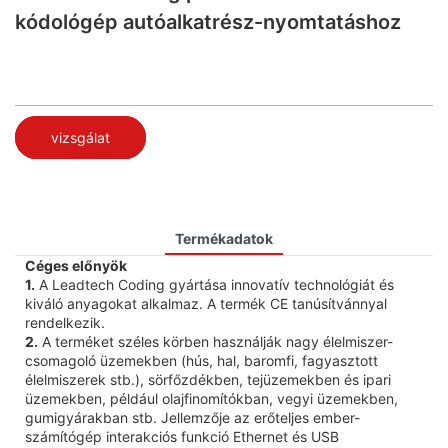
kódológép autóalkatrész-nyomtatáshoz
vizsgálat
Termékadatok
Céges előnyök
1.
A Leadtech Coding gyártása innovatív technológiát és
kiváló anyagokat alkalmaz. A termék CE tanúsítvánnyal
rendelkezik.
2.
A terméket széles körben használják nagy élelmiszer-
csomagoló üzemekben (hús, hal, baromfi, fagyasztott
élelmiszerek stb.), sörfőzdékben, tejüzemekben és ipari
üzemekben, például olajfinomítókban, vegyi üzemekben,
gumigyárakban stb. Jellemzője az erőteljes ember-
számítógép interakciós funkció Ethernet és USB