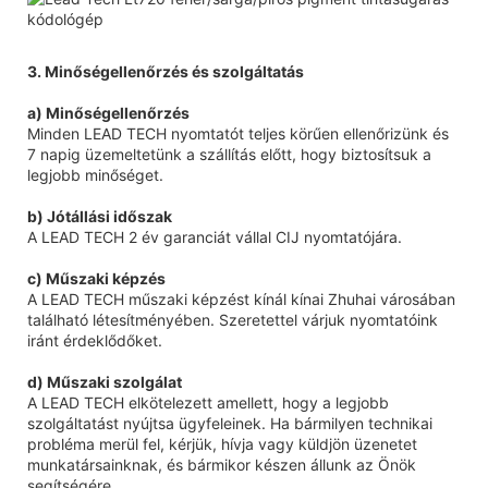
3. Minőségellenőrzés és szolgáltatás
a) Minőségellenőrzés
Minden LEAD TECH nyomtatót teljes körűen ellenőrizünk és
7 napig üzemeltetünk a szállítás előtt, hogy biztosítsuk a
legjobb minőséget.
b) Jótállási időszak
A LEAD TECH 2 év garanciát vállal CIJ nyomtatójára.
c) Műszaki képzés
A LEAD TECH műszaki képzést kínál kínai Zhuhai városában
található létesítményében. Szeretettel várjuk nyomtatóink
iránt érdeklődőket.
d) Műszaki szolgálat
A LEAD TECH elkötelezett amellett, hogy a legjobb
szolgáltatást nyújtsa ügyfeleinek. Ha bármilyen technikai
probléma merül fel, kérjük, hívja vagy küldjön üzenetet
munkatársainknak, és bármikor készen állunk az Önök
segítségére.