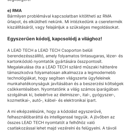
e) RMA
Bármilyen problémával kapcsolatban kitöltheti az RMA
űrlapot, és elküldheti nekünk. Mi intézkedünk a cseretermék
kiszállításáról, vagy felajánljuk a szükséges megoldásokat.
Egyszerűen kódolj, kapcsolódj a világhoz!
A LEAD TECH a LEAD TECH Csoporton belüli
berendezésszállító, amely folyamatos tintasugaras, lézer- és
kartonkódoló nyomtatók gyártására összpontosít.
Megalakulása óta a LEAD TECH szilárd műszaki hátterére
támaszkodva folyamatosan alkalmazza a legmodernebb
technológiákat, hogy segítsen világszerte ügyfeleinek
munkahatékonyságuk javításában és a beszerzési költségek
csökkentésében. Nyomtatóink a világ számos iparágában
szolgálnak ki, beleértve az élelmiszer-, ital-, gyógyszer-,
kozmetikai-, autó-, kábel- és elektronikai ipart.
A mi elképzelésünk, hogy a kódolást egyszerűvé,
felhasználóbaráttá és intelligenssé tegyük. A jövőben az
összes LEAD TECH nyomtatót a felhőhöz való
csatlakozással lehet majd vezérelni és felügyelni. A távoli