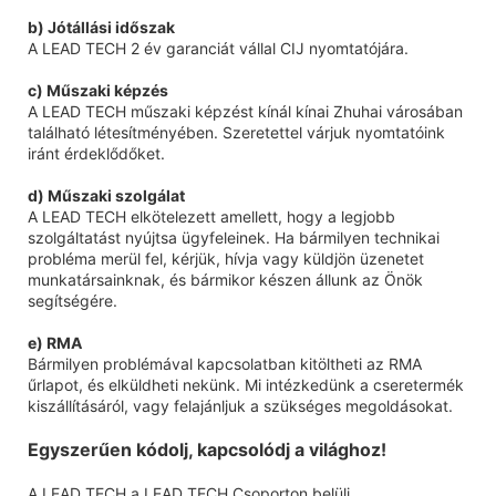
b) Jótállási időszak
A LEAD TECH 2 év garanciát vállal CIJ nyomtatójára.
c) Műszaki képzés
A LEAD TECH műszaki képzést kínál kínai Zhuhai városában
található létesítményében. Szeretettel várjuk nyomtatóink
iránt érdeklődőket.
d) Műszaki szolgálat
A LEAD TECH elkötelezett amellett, hogy a legjobb
szolgáltatást nyújtsa ügyfeleinek. Ha bármilyen technikai
probléma merül fel, kérjük, hívja vagy küldjön üzenetet
munkatársainknak, és bármikor készen állunk az Önök
segítségére.
e) RMA
Bármilyen problémával kapcsolatban kitöltheti az RMA
űrlapot, és elküldheti nekünk. Mi intézkedünk a cseretermék
kiszállításáról, vagy felajánljuk a szükséges megoldásokat.
Egyszerűen kódolj, kapcsolódj a világhoz!
A LEAD TECH a LEAD TECH Csoporton belüli