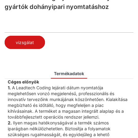
gyártók dohányipari nyomtatáshoz
vizsgálat
Termékadatok
Céges előnyök
1.
A Leadtech Coding lejárati dátum nyomtatója
meglehetősen vonzó megjelenésű, professzionális és
innovatív tervezőink munkájának köszönhetően. Kialakítása
megbízható és időtálló, hogy megfeleljen a piac
kihívásainak. A terméket a magasan integrált alaplap és a
továbbfejlesztett operációs rendszer jellemzi.
2.
Ilyen magas hatékonyságával a termék számos
iparágban nélkülözhetetlen. Biztosítja a folyamatok
szükséges rugalmasságát, és egyidejűleg a lehető