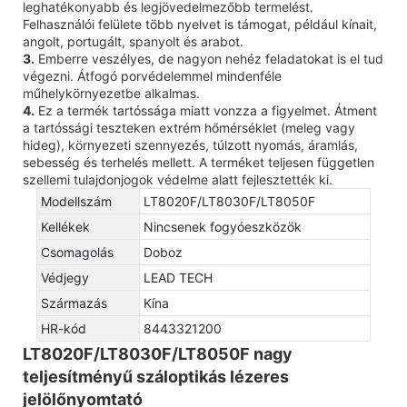
leghatékonyabb és legjövedelmezőbb termelést.
Felhasználói felülete több nyelvet is támogat, például kínait,
angolt, portugált, spanyolt és arabot.
3.
Emberre veszélyes, de nagyon nehéz feladatokat is el tud
végezni. Átfogó porvédelemmel mindenféle
műhelykörnyezetbe alkalmas.
4.
Ez a termék tartóssága miatt vonzza a figyelmet. Átment
a tartóssági teszteken extrém hőmérséklet (meleg vagy
hideg), környezeti szennyezés, túlzott nyomás, áramlás,
sebesség és terhelés mellett. A terméket teljesen független
szellemi tulajdonjogok védelme alatt fejlesztették ki.
Modellszám
LT8020F/LT8030F/LT8050F
Kellékek
Nincsenek fogyóeszközök
Csomagolás
Doboz
Védjegy
LEAD TECH
Származás
Kína
HR-kód
8443321200
LT8020F/LT8030F/LT8050F nagy
teljesítményű száloptikás lézeres
jelölőnyomtató