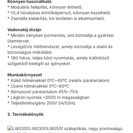
Könnyen használható
* Moduláris felépítés, könnyen érthető.
* 10,4 hüvelykes érintőképernyő, könnyen kezelhető.
* Zseniális kialakítás, kis területen is alkalmazható.
Vadonatúj dizájn
* Minden irányban pormentes, ami biztosítja a gyártási
ütemtervet.
* Levegő/víz hűtőrendszer, amely biztosítja a stabil és
biztonságos működést.
* 180 fokos, teljes körű nyomtatás, amely különböző
szögekből kielégíti az igényeket.
Munkakörnyezet
* Külső hőmérséklet 0ºC~45ºC (relatív páratartalom)
* Üzemi hőmérséklet 0ºC~60ºC
* Környezeti páratartalom 45%~75%
* Légköri nyomás <2000 m magasságban
* Teljesítményigény 200V 5A/50Hz
2. Termékelőnyök