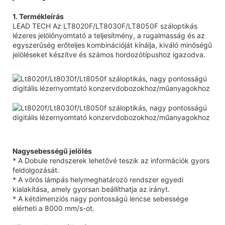
1. Termékleírás
LEAD TECH Az LT8020F/LT8030F/LT8050F száloptikás
lézeres jelölőnyomtató a teljesítmény, a rugalmasság és az
egyszerűség erőteljes kombinációját kínálja, kiváló minőségű
jelöléseket készítve és számos hordozótípushoz igazodva.
Nagysebességű jelölés
* A Dobule rendszerek lehetővé teszik az információk gyors
feldolgozását.
* A vörös lámpás helymeghatározó rendszer egyedi
kialakítása, amely gyorsan beállíthatja az irányt.
* A kétdimenziós nagy pontosságú lencse sebessége
elérheti a 8000 mm/s-ot.