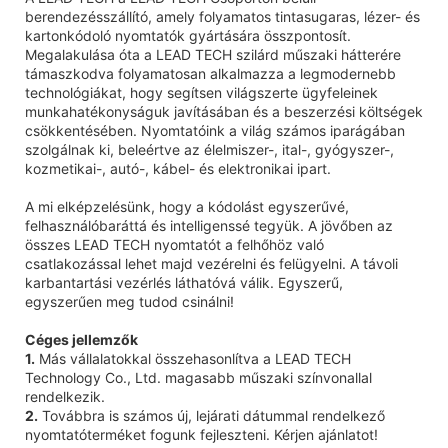
berendezésszállító, amely folyamatos tintasugaras, lézer- és
kartonkódoló nyomtatók gyártására összpontosít.
Megalakulása óta a LEAD TECH szilárd műszaki hátterére
támaszkodva folyamatosan alkalmazza a legmodernebb
technológiákat, hogy segítsen világszerte ügyfeleinek
munkahatékonyságuk javításában és a beszerzési költségek
csökkentésében. Nyomtatóink a világ számos iparágában
szolgálnak ki, beleértve az élelmiszer-, ital-, gyógyszer-,
kozmetikai-, autó-, kábel- és elektronikai ipart.
A mi elképzelésünk, hogy a kódolást egyszerűvé,
felhasználóbaráttá és intelligenssé tegyük. A jövőben az
összes LEAD TECH nyomtatót a felhőhöz való
csatlakozással lehet majd vezérelni és felügyelni. A távoli
karbantartási vezérlés láthatóvá válik. Egyszerű,
egyszerűen meg tudod csinálni!
Céges jellemzők
1.
Más vállalatokkal összehasonlítva a LEAD TECH
Technology Co., Ltd. magasabb műszaki színvonallal
rendelkezik.
2.
Továbbra is számos új, lejárati dátummal rendelkező
nyomtatóterméket fogunk fejleszteni. Kérjen ajánlatot!