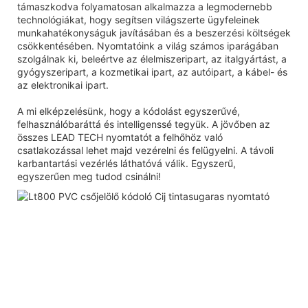
támaszkodva folyamatosan alkalmazza a legmodernebb
technológiákat, hogy segítsen világszerte ügyfeleinek
munkahatékonyságuk javításában és a beszerzési költségek
csökkentésében. Nyomtatóink a világ számos iparágában
szolgálnak ki, beleértve az élelmiszeripart, az italgyártást, a
gyógyszeripart, a kozmetikai ipart, az autóipart, a kábel- és
az elektronikai ipart.
A mi elképzelésünk, hogy a kódolást egyszerűvé,
felhasználóbaráttá és intelligenssé tegyük. A jövőben az
összes LEAD TECH nyomtatót a felhőhöz való
csatlakozással lehet majd vezérelni és felügyelni. A távoli
karbantartási vezérlés láthatóvá válik. Egyszerű,
egyszerűen meg tudod csinálni!