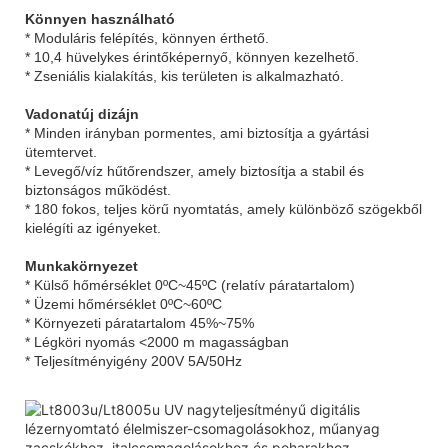
Könnyen használható
* Moduláris felépítés, könnyen érthető.
* 10,4 hüvelykes érintőképernyő, könnyen kezelhető.
* Zseniális kialakítás, kis területen is alkalmazható.
Vadonatúj dizájn
* Minden irányban pormentes, ami biztosítja a gyártási
ütemtervet.
* Levegő/víz hűtőrendszer, amely biztosítja a stabil és
biztonságos működést.
* 180 fokos, teljes körű nyomtatás, amely különböző szögekből
kielégíti az igényeket.
Munkakörnyezet
* Külső hőmérséklet 0ºC~45ºC (relatív páratartalom)
* Üzemi hőmérséklet 0ºC~60ºC
* Környezeti páratartalom 45%~75%
* Légköri nyomás <2000 m magasságban
* Teljesítményigény 200V 5A/50Hz