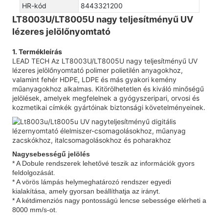
HR-kód
8443321200
LT8003U/LT8005U nagy teljesítményű UV
lézeres jelölőnyomtató
1. Termékleírás
LEAD TECH Az LT8003U/LT8005U nagy teljesítményű UV
lézeres jelölőnyomtató polimer polietilén anyagokhoz,
valamint fehér HDPE, LDPE és más gyakori kemény
műanyagokhoz alkalmas. Kitörölhetetlen és kiváló minőségű
jelölések, amelyek megfelelnek a gyógyszeripari, orvosi és
kozmetikai címkék gyártóinak biztonsági követelményeinek.
Nagysebességű jelölés
* A Dobule rendszerek lehetővé teszik az információk gyors
feldolgozását.
* A vörös lámpás helymeghatározó rendszer egyedi
kialakítása, amely gyorsan beállíthatja az irányt.
* A kétdimenziós nagy pontosságú lencse sebessége elérheti a
8000 mm/s-ot.