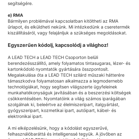
segítségére.
e) RMA
Bármilyen problémával kapcsolatban kitöltheti az RMA
űrlapot, és elküldheti nekünk. Mi intézkedünk a cseretermék
kiszállításáról, vagy felajánljuk a szükséges megoldásokat.
Egyszerűen kódolj, kapcsolódj a világhoz!
A LEAD TECH a LEAD TECH Csoporton belüli
berendezésszállító, amely folyamatos tintasugaras, lézer- és
kartonkódoló nyomtatók gyártására összpontosít.
Megalakulása óta a LEAD TECH szilárd műszaki hátterére
támaszkodva folyamatosan alkalmazza a legmodernebb
technológiákat, hogy segítsen világszerte ügyfeleinek
munkahatékonyságuk javításában és a beszerzési költségek
csökkentésében. Nyomtatóink a világ számos iparágában
szolgálnak ki, beleértve az élelmiszeripart, italgyártást,
gyógyszeripart, kozmetikai ipart, autóipart, kábel- és
elektronikai ipart.
A mi elképzelésünk, hogy a kódolást egyszerűvé,
felhasználóbaráttá és intelligenssé tegyük. A jövőben az