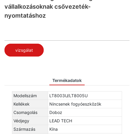
vállalkozásoknak csővezeték-
nyomtatáshoz
vizsgálat
Termékadatok
Modellszám
LT8003U/LT8005U
Kellékek
Nincsenek fogyóeszközök
Csomagolás
Doboz
Védjegy
LEAD TECH
Származás
Kína