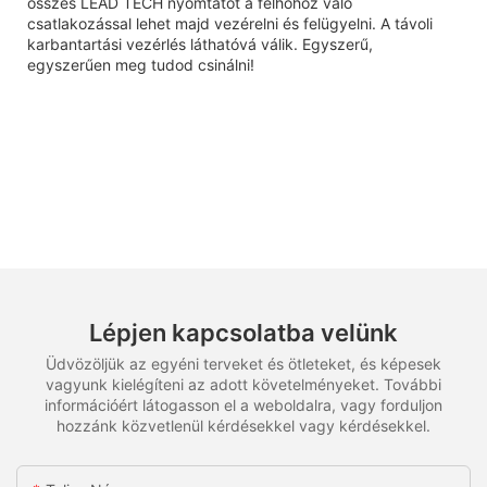
összes LEAD TECH nyomtatót a felhőhöz való
csatlakozással lehet majd vezérelni és felügyelni. A távoli
karbantartási vezérlés láthatóvá válik. Egyszerű,
egyszerűen meg tudod csinálni!
Lépjen kapcsolatba velünk
Üdvözöljük az egyéni terveket és ötleteket, és képesek
vagyunk kielégíteni az adott követelményeket. További
információért látogasson el a weboldalra, vagy forduljon
hozzánk közvetlenül kérdésekkel vagy kérdésekkel.