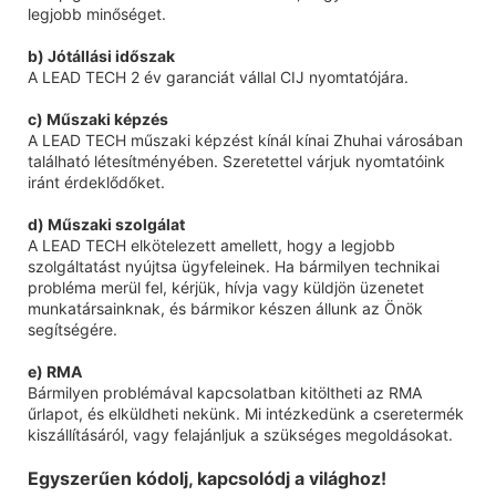
legjobb minőséget.
b) Jótállási időszak
A LEAD TECH 2 év garanciát vállal CIJ nyomtatójára.
c) Műszaki képzés
A LEAD TECH műszaki képzést kínál kínai Zhuhai városában
található létesítményében. Szeretettel várjuk nyomtatóink
iránt érdeklődőket.
d) Műszaki szolgálat
A LEAD TECH elkötelezett amellett, hogy a legjobb
szolgáltatást nyújtsa ügyfeleinek. Ha bármilyen technikai
probléma merül fel, kérjük, hívja vagy küldjön üzenetet
munkatársainknak, és bármikor készen állunk az Önök
segítségére.
e) RMA
Bármilyen problémával kapcsolatban kitöltheti az RMA
űrlapot, és elküldheti nekünk. Mi intézkedünk a cseretermék
kiszállításáról, vagy felajánljuk a szükséges megoldásokat.
Egyszerűen kódolj, kapcsolódj a világhoz!