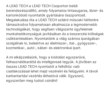
A LEAD TECH a LEAD TECH Csoporton belüli
berendezésszállító, amely folyamatos tintasugaras, lézer- és
kartonkódoló nyomtatók gyártására összpontosít.
Megalakulása óta a LEAD TECH szilárd műszaki hátterére
támaszkodva folyamatosan alkalmazza a legmodernebb
technológiákat, hogy segítsen világszerte ügyfeleinek
munkahatékonyságuk javításában és a beszerzési költségek
csökkentésében. Nyomtatóink a világ számos iparágában
szolgálnak ki, beleértve az élelmiszer-, ital-, gyógyszer-,
kozmetikai-, autó-, kábel- és elektronikai ipart.
A mi elképzelésünk, hogy a kódolást egyszerűvé,
felhasználóbaráttá és intelligenssé tegyük. A jövőben az
összes LEAD TECH nyomtatót a felhőhöz való
csatlakozással lehet majd vezérelni és felügyelni. A távoli
karbantartási vezérlés láthatóvá válik. Egyszerű,
egyszerűen meg tudod csinálni!