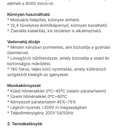
elérheti a 8000 mm/s-ot.
Könnyen használható
* Moduláris felépítés, könnyen érthető.
* 10,4 hüvelykes érintőképernyő, könnyen kezelhető.
* Zseniális kialakítás, kis területen is alkalmazható.
Vadonatúj dizájn
* Minden irányban pormentes, ami biztosítja a gyártási
ütemtervet.
* Levegő/víz hűtőrendszer, amely biztosítja a stabil és
biztonságos működést.
* 180 fokos, teljes körű nyomtatás, amely különböző
szögekből kielégíti az igényeket.
Munkakörnyezet
* Külső hőmérséklet 0ºC~45ºC (relatív páratartalom)
* Üzemi hőmérséklet 0ºC~60ºC
* Környezeti páratartalom 45%~75%
* Légköri nyomás <2000 m magasságban
* Teljesítményigény 200V 5A/50Hz
2. Termékelőnyök