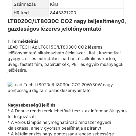
Származás
Kína
HR-kód
8443321200
LT8020C/LT8030C CO2 nagy teljesítményű,
gazdaságos lézeres jelölőnyomtató
1. Termékleírás
LEAD TECH Az LT8015C/LT8030C CO2 lézeres
jelölőnyomtató alkalmazható élelmiszer-, ital-, kozmetikai-,
gyógyszer- és extrudálási iparban, és alkalmas karton,
üveg, festett fém, papírcímkék, PET és egyéb műanyagok
jelölésére.
Nagysebességű jelölés
* A Dobule rendszerek lehetővé teszik az információk gyors
feldolgozását.
* A vörös lámpás helymeghatározó rendszer egyedi
kialakítása, amely gyorsan beállíthatja az irányt.
* A kétdimenziós nagy pontosságú lencse sebessége