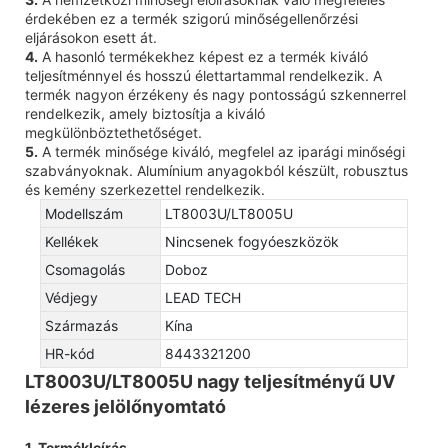
érdekében ez a termék szigorú minőségellenőrzési
eljárásokon esett át.
4.
A hasonló termékekhez képest ez a termék kiváló
teljesítménnyel és hosszú élettartammal rendelkezik. A
termék nagyon érzékeny és nagy pontosságú szkennerrel
rendelkezik, amely biztosítja a kiváló
megkülönböztethetőséget.
5.
A termék minősége kiváló, megfelel az iparági minőségi
szabványoknak. Alumínium anyagokból készült, robusztus
és kemény szerkezettel rendelkezik.
Modellszám
LT8003U/LT8005U
Kellékek
Nincsenek fogyóeszközök
Csomagolás
Doboz
Védjegy
LEAD TECH
Származás
Kína
HR-kód
8443321200
LT8003U/LT8005U nagy teljesítményű UV
lézeres jelölőnyomtató
1. Termékleírás