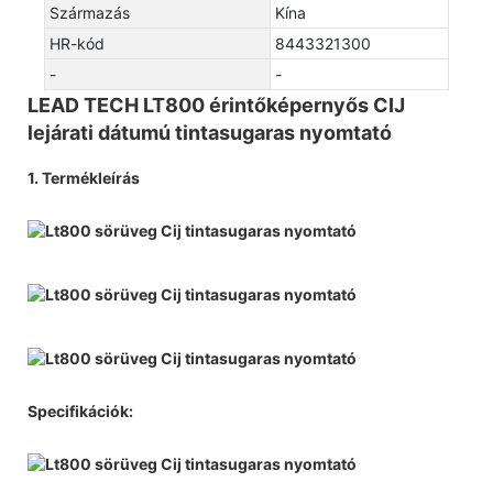
Származás
Kína
HR-kód
8443321300
-
-
LEAD TECH LT800 érintőképernyős CIJ
lejárati dátumú tintasugaras nyomtató
1. Termékleírás
Specifikációk: