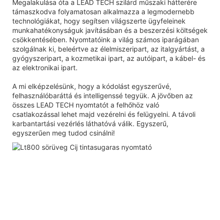
Megalakulása óta a LEAD TECH szilárd műszaki hátterére
támaszkodva folyamatosan alkalmazza a legmodernebb
technológiákat, hogy segítsen világszerte ügyfeleinek
munkahatékonyságuk javításában és a beszerzési költségek
csökkentésében. Nyomtatóink a világ számos iparágában
szolgálnak ki, beleértve az élelmiszeripart, az italgyártást, a
gyógyszeripart, a kozmetikai ipart, az autóipart, a kábel- és
az elektronikai ipart.
A mi elképzelésünk, hogy a kódolást egyszerűvé,
felhasználóbaráttá és intelligenssé tegyük. A jövőben az
összes LEAD TECH nyomtatót a felhőhöz való
csatlakozással lehet majd vezérelni és felügyelni. A távoli
karbantartási vezérlés láthatóvá válik. Egyszerű,
egyszerűen meg tudod csinálni!