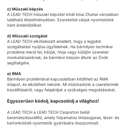
c) Műszaki képzés
A LEAD TECH műszaki képzést kínál kínai Zhuhai városában
található létesítményében. Szeretettel várjuk nyomtatóink
iránt érdeklődőket.
d) Műszaki szolgálat
A LEAD TECH elkötelezett amellett, hogy a legjobb
szolgáltatást nyújtsa ügyfeleinek. Ha bármilyen technikai
probléma merül fel, kérjük, hívja vagy küldjön üzenetet
munkatársainknak, és bármikor készen állunk az Önök
segítségére.
e) RMA
Bármilyen problémával kapcsolatban kitöltheti az RMA
űrlapot, és elküldheti nekünk. Mi intézkedünk a cseretermék
kiszállításáról, vagy felajánljuk a szükséges megoldásokat.
Egyszerűen kódolj, kapcsolódj a világhoz!
A LEAD TECH a LEAD TECH Csoporton belüli
berendezésszállító, amely folyamatos tintasugaras, lézer- és
kartonkódoló nyomtatók gyártására összpontosít.