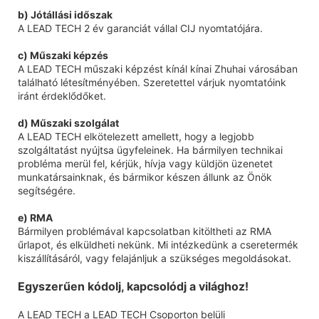
b) Jótállási időszak
A LEAD TECH 2 év garanciát vállal CIJ nyomtatójára.
c) Műszaki képzés
A LEAD TECH műszaki képzést kínál kínai Zhuhai városában
található létesítményében. Szeretettel várjuk nyomtatóink
iránt érdeklődőket.
d) Műszaki szolgálat
A LEAD TECH elkötelezett amellett, hogy a legjobb
szolgáltatást nyújtsa ügyfeleinek. Ha bármilyen technikai
probléma merül fel, kérjük, hívja vagy küldjön üzenetet
munkatársainknak, és bármikor készen állunk az Önök
segítségére.
e) RMA
Bármilyen problémával kapcsolatban kitöltheti az RMA
űrlapot, és elküldheti nekünk. Mi intézkedünk a cseretermék
kiszállításáról, vagy felajánljuk a szükséges megoldásokat.
Egyszerűen kódolj, kapcsolódj a világhoz!
A LEAD TECH a LEAD TECH Csoporton belüli