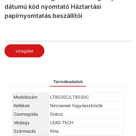
dátumú kód nyomtató Háztartási
papírnyomtatás beszállítói
vizsgálat
Termékadatok
Modellszám
LT8020C/LT8030C
Kellékek
Nincsenek fogyóeszközök
Csomagolás
Doboz
Védjegy
LEAD TECH
Származás
Kína