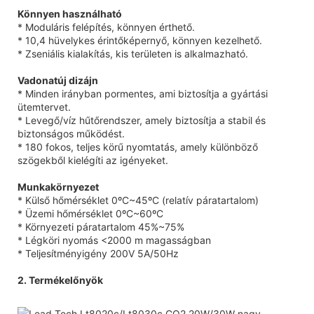
Könnyen használható
* Moduláris felépítés, könnyen érthető.
* 10,4 hüvelykes érintőképernyő, könnyen kezelhető.
* Zseniális kialakítás, kis területen is alkalmazható.
Vadonatúj dizájn
* Minden irányban pormentes, ami biztosítja a gyártási
ütemtervet.
* Levegő/víz hűtőrendszer, amely biztosítja a stabil és
biztonságos működést.
* 180 fokos, teljes körű nyomtatás, amely különböző
szögekből kielégíti az igényeket.
Munkakörnyezet
* Külső hőmérséklet 0ºC~45ºC (relatív páratartalom)
* Üzemi hőmérséklet 0ºC~60ºC
* Környezeti páratartalom 45%~75%
* Légköri nyomás <2000 m magasságban
* Teljesítményigény 200V 5A/50Hz
2. Termékelőnyök