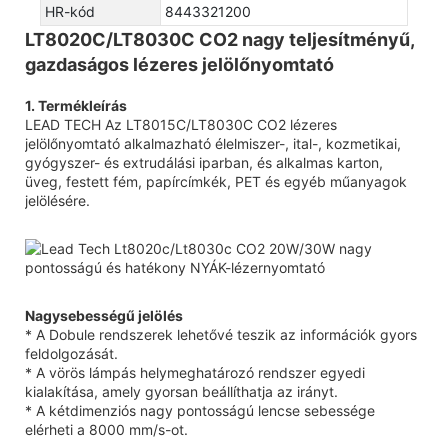
HR-kód
8443321200
LT8020C/LT8030C CO2 nagy teljesítményű,
gazdaságos lézeres jelölőnyomtató
1. Termékleírás
LEAD TECH Az LT8015C/LT8030C CO2 lézeres
jelölőnyomtató alkalmazható élelmiszer-, ital-, kozmetikai,
gyógyszer- és extrudálási iparban, és alkalmas karton,
üveg, festett fém, papírcímkék, PET és egyéb műanyagok
jelölésére.
Nagysebességű jelölés
* A Dobule rendszerek lehetővé teszik az információk gyors
feldolgozását.
* A vörös lámpás helymeghatározó rendszer egyedi
kialakítása, amely gyorsan beállíthatja az irányt.
* A kétdimenziós nagy pontosságú lencse sebessége
elérheti a 8000 mm/s-ot.