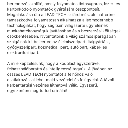
berendezésszállító, amely folyamatos tintasugaras, lézer- és
kartonkódoló nyomtatók gyártására összpontosít.
Megalakulása óta a LEAD TECH szilárd műszaki hátterére
támaszkodva folyamatosan alkalmazza a legmodernebb
technológiákat, hogy segítsen világszerte ügyfeleinek
munkahatékonyságuk javításában és a beszerzési költségek
csökkentésében. Nyomtatóink a világ számos iparágában
szolgálnak ki, beleértve az élelmiszeripart, italgyártást,
gyógyszeripart, kozmetikai ipart, autóipart, kábel- és
elektronikai ipart.
A mi elképzelésünk, hogy a kódolást egyszerűvé,
felhasználóbaráttá és intelligenssé tegyük. A jövőben az
összes LEAD TECH nyomtatót a felhőhöz való
csatlakozással lehet majd vezérelni és felügyelni. A távoli
karbantartási vezérlés láthatóvá válik. Egyszerű,
egyszerűen meg tudod csinálni!