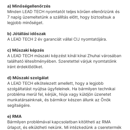
a) Minőségellenőrzés
Minden LEAD TECH nyomtatót teljes körűen ellenőrizünk és
7 napig üzemeltetünk a szállítás előtt, hogy biztosítsuk a
legjobb minőséget.
b) Jótállási időszak
A LEAD TECH 2 év garanciát vállal CIJ nyomtatójára.
c) Műszaki képzés
A LEAD TECH műszaki képzést kínál kínai Zhuhai városában
található létesítményében. Szeretettel várjuk nyomtatóink
iránt érdeklődőket.
d) Műszaki szolgálat
A LEAD TECH elkötelezett amellett, hogy a legjobb
szolgáltatást nyújtsa ügyfeleinek. Ha bármilyen technikai
probléma merül fel, kérjük, hívja vagy küldjön üzenetet
munkatársainknak, és bármikor készen állunk az Önök
segítségére.
e) RMA
Bármilyen problémával kapcsolatban kitöltheti az RMA
űrlapot, és elküldheti nekünk. Mi intézkedünk a cseretermék