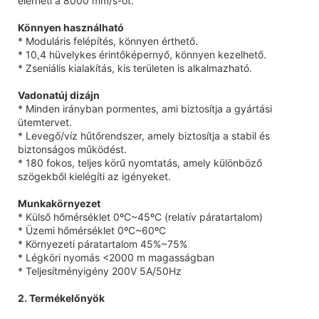
elérheti a 8000 mm/s-ot.
Könnyen használható
* Moduláris felépítés, könnyen érthető.
* 10,4 hüvelykes érintőképernyő, könnyen kezelhető.
* Zseniális kialakítás, kis területen is alkalmazható.
Vadonatúj dizájn
* Minden irányban pormentes, ami biztosítja a gyártási
ütemtervet.
* Levegő/víz hűtőrendszer, amely biztosítja a stabil és
biztonságos működést.
* 180 fokos, teljes körű nyomtatás, amely különböző
szögekből kielégíti az igényeket.
Munkakörnyezet
* Külső hőmérséklet 0ºC~45ºC (relatív páratartalom)
* Üzemi hőmérséklet 0ºC~60ºC
* Környezeti páratartalom 45%~75%
* Légköri nyomás <2000 m magasságban
* Teljesítményigény 200V 5A/50Hz
2. Termékelőnyök