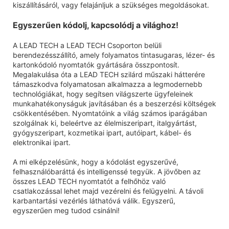
kiszállításáról, vagy felajánljuk a szükséges megoldásokat.
Egyszerűen kódolj, kapcsolódj a világhoz!
A LEAD TECH a LEAD TECH Csoporton belüli
berendezésszállító, amely folyamatos tintasugaras, lézer- és
kartonkódoló nyomtatók gyártására összpontosít.
Megalakulása óta a LEAD TECH szilárd műszaki hátterére
támaszkodva folyamatosan alkalmazza a legmodernebb
technológiákat, hogy segítsen világszerte ügyfeleinek
munkahatékonyságuk javításában és a beszerzési költségek
csökkentésében. Nyomtatóink a világ számos iparágában
szolgálnak ki, beleértve az élelmiszeripart, italgyártást,
gyógyszeripart, kozmetikai ipart, autóipart, kábel- és
elektronikai ipart.
A mi elképzelésünk, hogy a kódolást egyszerűvé,
felhasználóbaráttá és intelligenssé tegyük. A jövőben az
összes LEAD TECH nyomtatót a felhőhöz való
csatlakozással lehet majd vezérelni és felügyelni. A távoli
karbantartási vezérlés láthatóvá válik. Egyszerű,
egyszerűen meg tudod csinálni!