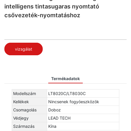
intelligens tintasugaras nyomtató
csővezeték-nyomtatáshoz
vizsgálat
Termékadatok
Modellszám
LT8020C/LT8030C
Kellékek
Nincsenek fogyóeszközök
Csomagolás
Doboz
Védjegy
LEAD TECH
Származás
Kína