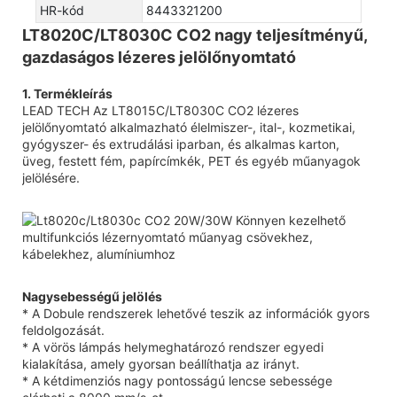
HR-kód
8443321200
LT8020C/LT8030C CO2 nagy teljesítményű,
gazdaságos lézeres jelölőnyomtató
1. Termékleírás
LEAD TECH Az LT8015C/LT8030C CO2 lézeres
jelölőnyomtató alkalmazható élelmiszer-, ital-, kozmetikai,
gyógyszer- és extrudálási iparban, és alkalmas karton,
üveg, festett fém, papírcímkék, PET és egyéb műanyagok
jelölésére.
Nagysebességű jelölés
* A Dobule rendszerek lehetővé teszik az információk gyors
feldolgozását.
* A vörös lámpás helymeghatározó rendszer egyedi
kialakítása, amely gyorsan beállíthatja az irányt.
* A kétdimenziós nagy pontosságú lencse sebessége