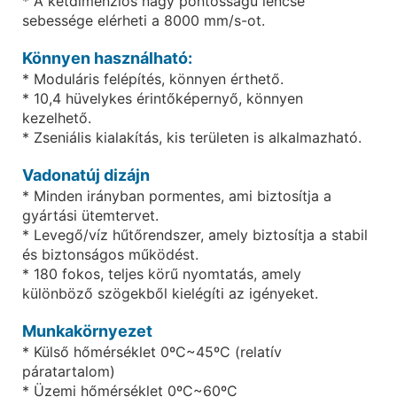
* A kétdimenziós nagy pontosságú lencse
sebessége elérheti a 8000 mm/s-ot.
Könnyen használható:
* Moduláris felépítés, könnyen érthető.
* 10,4 hüvelykes érintőképernyő, könnyen
kezelhető.
* Zseniális kialakítás, kis területen is alkalmazható.
Vadonatúj dizájn
* Minden irányban pormentes, ami biztosítja a
gyártási ütemtervet.
* Levegő/víz hűtőrendszer, amely biztosítja a stabil
és biztonságos működést.
* 180 fokos, teljes körű nyomtatás, amely
különböző szögekből kielégíti az igényeket.
Munkakörnyezet
* Külső hőmérséklet 0ºC~45ºC (relatív
páratartalom)
* Üzemi hőmérséklet 0ºC~60ºC