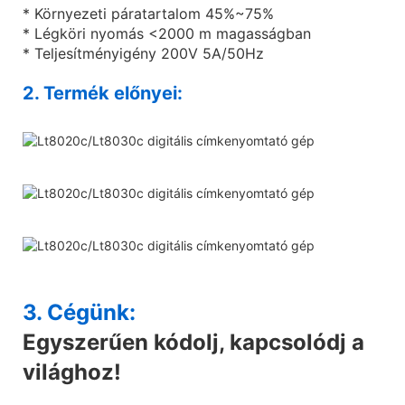
* Környezeti páratartalom 45%~75%
* Légköri nyomás <2000 m magasságban
* Teljesítményigény 200V 5A/50Hz
2. Termék előnyei:
3. Cégünk:
Egyszerűen kódolj, kapcsolódj a
világhoz!