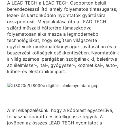
A LEAD TECH a LEAD TECH Csoporton belüli
berendezésszállító, amely folyamatos tintasugaras,
lézer- és kartonkódoló nyomtatók gyártására
összpontosít. Megalakulása óta a LEAD TECH
szilárd műszaki hátterére támaszkodva
folyamatosan alkalmazza a legmodernebb
technológiákat, hogy segítsen világszerte
ügyfeleinek munkahatékonyságuk javításában és a
beszerzési költségek csökkentésében. Nyomtatóink
a világ számos iparágában szolgálnak ki, beleértve
az élelmiszer-, ital-, gyógyszer-, kozmetikai-, autó-,
kábel- és elektronikai ipart.
A mi elképzelésünk, hogy a kódolást egyszerűvé,
felhasználóbaráttá és intelligenssé tegyük. A
jövőben az összes LEAD TECH nyomtatót a