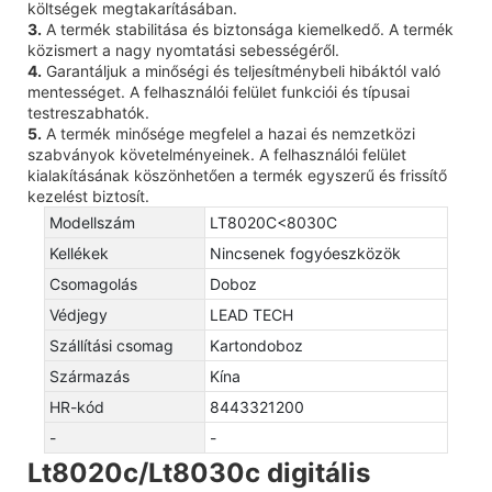
költségek megtakarításában.
3.
A termék stabilitása és biztonsága kiemelkedő. A termék
közismert a nagy nyomtatási sebességéről.
4.
Garantáljuk a minőségi és teljesítménybeli hibáktól való
mentességet. A felhasználói felület funkciói és típusai
testreszabhatók.
5.
A termék minősége megfelel a hazai és nemzetközi
szabványok követelményeinek. A felhasználói felület
kialakításának köszönhetően a termék egyszerű és frissítő
kezelést biztosít.
Modellszám
LT8020C<8030C
Kellékek
Nincsenek fogyóeszközök
Csomagolás
Doboz
Védjegy
LEAD TECH
Szállítási csomag
Kartondoboz
Származás
Kína
HR-kód
8443321200
-
-
Lt8020c/Lt8030c digitális