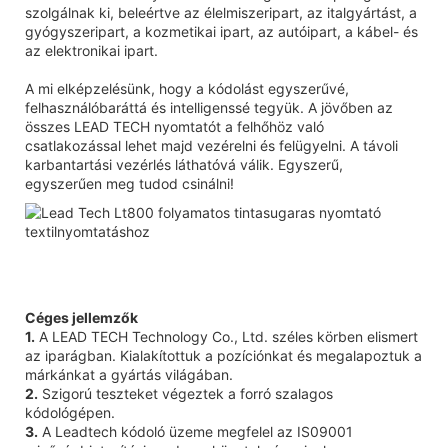
szolgálnak ki, beleértve az élelmiszeripart, az italgyártást, a
gyógyszeripart, a kozmetikai ipart, az autóipart, a kábel- és
az elektronikai ipart.
A mi elképzelésünk, hogy a kódolást egyszerűvé,
felhasználóbaráttá és intelligenssé tegyük. A jövőben az
összes LEAD TECH nyomtatót a felhőhöz való
csatlakozással lehet majd vezérelni és felügyelni. A távoli
karbantartási vezérlés láthatóvá válik. Egyszerű,
egyszerűen meg tudod csinálni!
Céges jellemzők
1.
A LEAD TECH Technology Co., Ltd. széles körben elismert
az iparágban. Kialakítottuk a pozíciónkat és megalapoztuk a
márkánkat a gyártás világában.
2.
Szigorú teszteket végeztek a forró szalagos
kódológépen.
3.
A Leadtech kódoló üzeme megfelel az IS09001