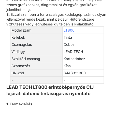
színes grafikonokat, diagramokat és egyéb grafikákat
jeleníthet meg.
3.
Ezzel szemben a forró szalagos kódológép számos olyan
jellemzővel rendelkezik, mint például. Hűtőrendszere
vízhűtéses vagy léghűtéses kivitelben is kialakítható.
Modellszám
LT800
Kellékek
Tinta
Csomagolás
Doboz
Védjegy
LEAD TECH
Szállítási csomag
Kartondoboz
Származás
Kína
HR-kód
8443321300
-
-
LEAD TECH LT800 érintőképernyős CIJ
lejárati dátumú tintasugaras nyomtató
1. Termékleírás