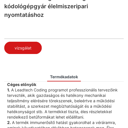
kódológépgyár élelmiszeripari
nyomtatáshoz
vizsgálat
Termékadatok
Céges előnyök
1.
A Leadtech Coding programot professzionális tervezőink
tervezték, akik gazdaságos és hatékony mechanikai
teljesítmény elérésére törekszenek, beleértve a működési
stabilitást, a szerkezet megbízhatóságát és a működési
hatékonyságot stb. A termékkel tiszta, éles részletekkel
rendelkező betűformákat lehet előállítani.
2.
A termék immunerősítő hatást gyakorolhat a véráramra,
aminek következtében ritkábban betegszenek meg. Éles,