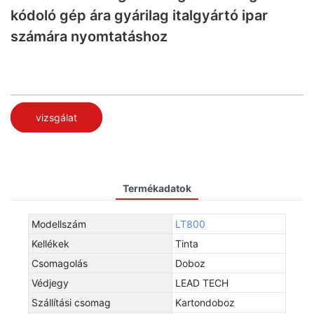
kódoló gép ára gyárilag italgyártó ipar
számára nyomtatáshoz
vizsgálat
Termékadatok
Modellszám
LT800
Kellékek
Tinta
Csomagolás
Doboz
Védjegy
LEAD TECH
Szállítási csomag
Kartondoboz