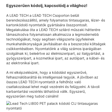
Egyszerűen kódolj, kapcsolódj a világhoz!
A LEAD TECH a LEAD TECH Csoporton belüli
berendezésszállító, amely folyamatos tintasugaras, lézer- és
kartonkódoló nyomtatók gyártására összpontosít.
Megalakulása óta a LEAD TECH szilárd műszaki hátterére
támaszkodva folyamatosan alkalmazza a legmodernebb
technológiákat, hogy segítsen világszerte ügyfeleinek
munkahatékonyságuk javításában és a beszerzési költségek
csökkentésében. Nyomtatóink a világ számos iparágában
szolgálnak ki, beleértve az élelmiszeripart, az italgyártást, a
gyógyszeripart, a kozmetikai ipart, az autóipart, a kábel- és
az elektronikai ipart.
A mi elképzelésünk, hogy a kódolást egyszerűvé,
felhasználóbaráttá és intelligenssé tegyük. A jövőben az
összes LEAD TECH nyomtatót a felhőhöz való
csatlakozással lehet majd vezérelni és felügyelni. A távoli
karbantartási vezérlés láthatóvá válik. Egyszerű,
egyszerűen meg tudod csinálni!