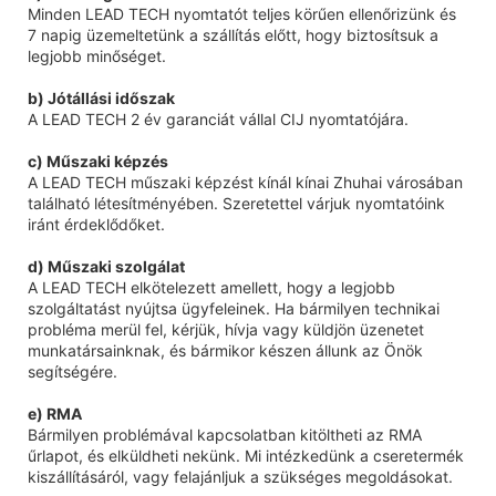
Minden LEAD TECH nyomtatót teljes körűen ellenőrizünk és
7 napig üzemeltetünk a szállítás előtt, hogy biztosítsuk a
legjobb minőséget.
b) Jótállási időszak
A LEAD TECH 2 év garanciát vállal CIJ nyomtatójára.
c) Műszaki képzés
A LEAD TECH műszaki képzést kínál kínai Zhuhai városában
található létesítményében. Szeretettel várjuk nyomtatóink
iránt érdeklődőket.
d) Műszaki szolgálat
A LEAD TECH elkötelezett amellett, hogy a legjobb
szolgáltatást nyújtsa ügyfeleinek. Ha bármilyen technikai
probléma merül fel, kérjük, hívja vagy küldjön üzenetet
munkatársainknak, és bármikor készen állunk az Önök
segítségére.
e) RMA
Bármilyen problémával kapcsolatban kitöltheti az RMA
űrlapot, és elküldheti nekünk. Mi intézkedünk a cseretermék
kiszállításáról, vagy felajánljuk a szükséges megoldásokat.