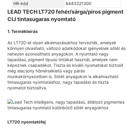
HR-kód
8443321300
LEAD TECH LT720 fehér/sárga/piros pigment
CIJ tintasugaras nyomtató
1. Termékleírás
Az LT720-at olyan alkalmazásokhoz tervezték, amelyek
könnyen olvasható, változó adatkódokat igényelnek sötét és
nehezen azonosítható anyagokon. A nyomtató nagy
tapadású, pigment típusú tintákat használ, amelyek nem
képeznek csapadékot. Tiszta és kiváló nyomatokat biztosít
még alacsony hőmérsékletű vagy párás
munkakörnyezetben is. Sötét anyagokon is alkalmazható
tintasugaras nyomtatáshoz, nagy tapadást és tiszta
nyomatot biztosítva.
LT720 nyomtatófej