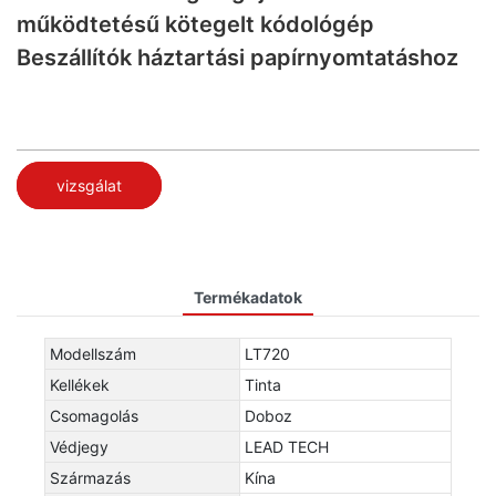
működtetésű kötegelt kódológép
Beszállítók háztartási papírnyomtatáshoz
vizsgálat
Termékadatok
Modellszám
LT720
Kellékek
Tinta
Csomagolás
Doboz
Védjegy
LEAD TECH
Származás
Kína