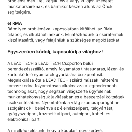
probléma merül fel, kérjük, hívja vagy küldjön üzenetet
munkatársainknak, és bármikor készen állunk az Önök
segítségére.
e) RMA
Bármilyen problémával kapcsolatban kitöltheti az RMA
űrlapot, és elküldheti nekünk. Mi intézkedünk a cseretermék
kiszállításáról, vagy felajánljuk a szükséges megoldásokat.
Egyszerűen kódolj, kapcsolódj a világhoz!
A LEAD TECH a LEAD TECH Csoporton belüli
berendezésszállító, amely folyamatos tintasugaras, lézer- és
kartonkódoló nyomtatók gyártására összpontosít.
Megalakulása óta a LEAD TECH szilárd műszaki hátterére
támaszkodva folyamatosan alkalmazza a legmodernebb
technológiákat, hogy segítsen világszerte ügyfeleinek
munkahatékonyságuk javításában és a beszerzési költségek
csökkentésében. Nyomtatóink a világ számos iparágában
szolgálnak ki, beleértve az élelmiszeripart, italgyártást,
gyógyszeripart, kozmetikai ipart, autóipart, kábel- és
elektronikai ipart.
A mi elképzelésünk, hogy a kódolást egyszerűvé,