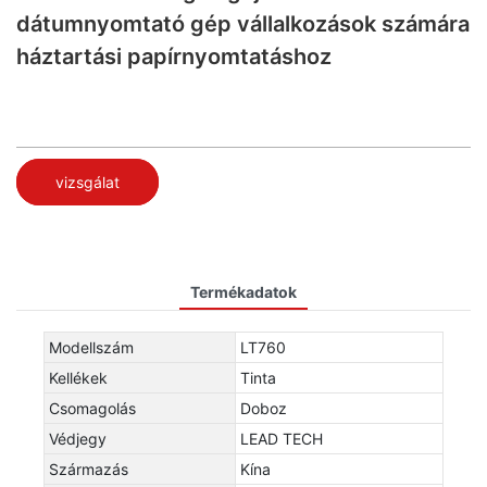
dátumnyomtató gép vállalkozások számára
háztartási papírnyomtatáshoz
vizsgálat
Termékadatok
Modellszám
LT760
Kellékek
Tinta
Csomagolás
Doboz
Védjegy
LEAD TECH
Származás
Kína