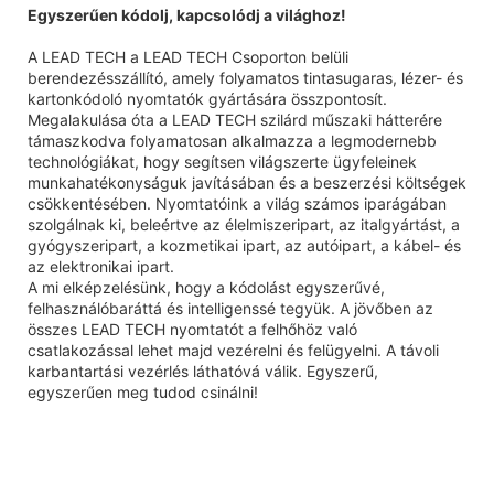
Egyszerűen kódolj, kapcsolódj a világhoz!
A LEAD TECH a LEAD TECH Csoporton belüli
berendezésszállító, amely folyamatos tintasugaras, lézer- és
kartonkódoló nyomtatók gyártására összpontosít.
Megalakulása óta a LEAD TECH szilárd műszaki hátterére
támaszkodva folyamatosan alkalmazza a legmodernebb
technológiákat, hogy segítsen világszerte ügyfeleinek
munkahatékonyságuk javításában és a beszerzési költségek
csökkentésében. Nyomtatóink a világ számos iparágában
szolgálnak ki, beleértve az élelmiszeripart, az italgyártást, a
gyógyszeripart, a kozmetikai ipart, az autóipart, a kábel- és
az elektronikai ipart.
A mi elképzelésünk, hogy a kódolást egyszerűvé,
felhasználóbaráttá és intelligenssé tegyük. A jövőben az
összes LEAD TECH nyomtatót a felhőhöz való
csatlakozással lehet majd vezérelni és felügyelni. A távoli
karbantartási vezérlés láthatóvá válik. Egyszerű,
egyszerűen meg tudod csinálni!