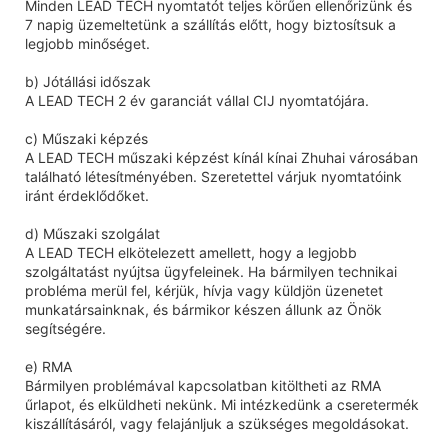
Minden LEAD TECH nyomtatót teljes körűen ellenőrizünk és
7 napig üzemeltetünk a szállítás előtt, hogy biztosítsuk a
legjobb minőséget.
b) Jótállási időszak
A LEAD TECH 2 év garanciát vállal CIJ nyomtatójára.
c) Műszaki képzés
A LEAD TECH műszaki képzést kínál kínai Zhuhai városában
található létesítményében. Szeretettel várjuk nyomtatóink
iránt érdeklődőket.
d) Műszaki szolgálat
A LEAD TECH elkötelezett amellett, hogy a legjobb
szolgáltatást nyújtsa ügyfeleinek. Ha bármilyen technikai
probléma merül fel, kérjük, hívja vagy küldjön üzenetet
munkatársainknak, és bármikor készen állunk az Önök
segítségére.
e) RMA
Bármilyen problémával kapcsolatban kitöltheti az RMA
űrlapot, és elküldheti nekünk. Mi intézkedünk a cseretermék
kiszállításáról, vagy felajánljuk a szükséges megoldásokat.