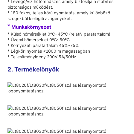
* Levegő/víz hűtőrendszer, amely biztosítja a stabil és
biztonságos működést.
* 180 fokos, teljes körű nyomtatás, amely különböző
szögekből kielégíti az igényeket.
*
Munkakörnyezet
* Külső hőmérséklet 0ºC~45ºC (relatív páratartalom)
* Üzemi hőmérséklet 0ºC~60ºC
* Környezeti páratartalom 45%~75%
* Légköri nyomás <2000 m magasságban
* Teljesítményigény 200V 5A/50Hz
2. Termékelőnyök