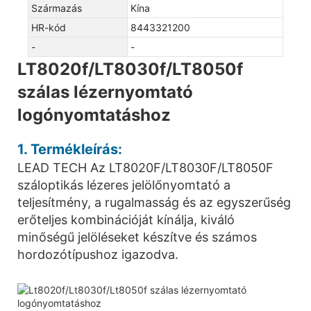
Származás
Kína
HR-kód
8443321200
-
-
LT8020f/LT8030f/LT8050f
szálas lézernyomtató
logónyomtatáshoz
1. Termékleírás:
LEAD TECH Az LT8020F/LT8030F/LT8050F
száloptikás lézeres jelölőnyomtató a
teljesítmény, a rugalmasság és az egyszerűség
erőteljes kombinációját kínálja, kiváló
minőségű jelöléseket készítve és számos
hordozótípushoz igazodva.