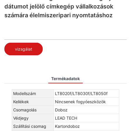
dátumot jelölő címkegép vállalkozások
számára élelmiszeripari nyomtatáshoz
vizsgálat
Termékadatok
Modellszám
LT8020f/LT8030f/LT8050f
Kellékek
Nincsenek fogyóeszközök
Csomagolás
Doboz
Védjegy
LEAD TECH
Szállítási csomag
Kartondoboz