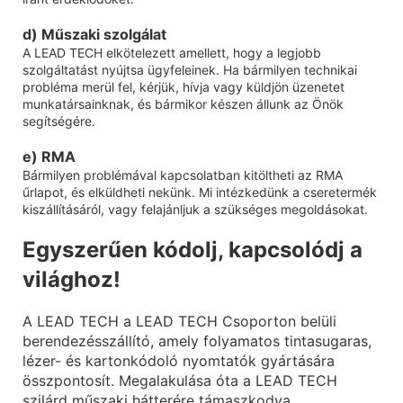
d) Műszaki szolgálat
A LEAD TECH elkötelezett amellett, hogy a legjobb
szolgáltatást nyújtsa ügyfeleinek. Ha bármilyen technikai
probléma merül fel, kérjük, hívja vagy küldjön üzenetet
munkatársainknak, és bármikor készen állunk az Önök
segítségére.
e) RMA
Bármilyen problémával kapcsolatban kitöltheti az RMA
űrlapot, és elküldheti nekünk. Mi intézkedünk a cseretermék
kiszállításáról, vagy felajánljuk a szükséges megoldásokat.
Egyszerűen kódolj, kapcsolódj a
világhoz!
A LEAD TECH a LEAD TECH Csoporton belüli
berendezésszállító, amely folyamatos tintasugaras,
lézer- és kartonkódoló nyomtatók gyártására
összpontosít. Megalakulása óta a LEAD TECH
szilárd műszaki hátterére támaszkodva