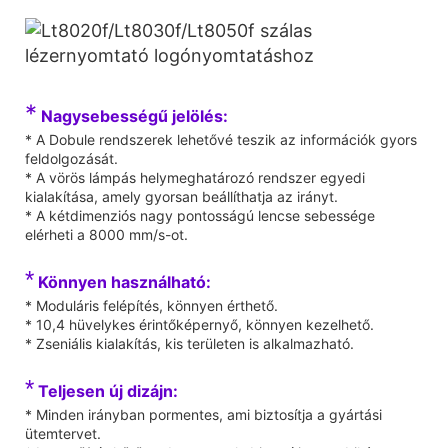
*
Nagysebességű jelölés:
* A Dobule rendszerek lehetővé teszik az információk gyors
feldolgozását.
* A vörös lámpás helymeghatározó rendszer egyedi
kialakítása, amely gyorsan beállíthatja az irányt.
* A kétdimenziós nagy pontosságú lencse sebessége
elérheti a 8000 mm/s-ot.
*
Könnyen használható:
* Moduláris felépítés, könnyen érthető.
* 10,4 hüvelykes érintőképernyő, könnyen kezelhető.
* Zseniális kialakítás, kis területen is alkalmazható.
*
Teljesen új dizájn:
* Minden irányban pormentes, ami biztosítja a gyártási
ütemtervet.