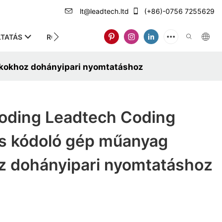
lt@leadtech.ltd
(+86)-0756 7255629
TATÁS
RÓLUNK
ckokhoz dohányipari nyomtatáshoz
oding Leadtech Coding
as kódoló gép műanyag
z dohányipari nyomtatáshoz