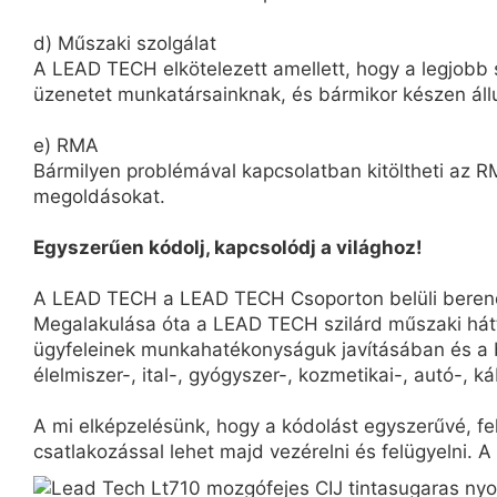
d) Műszaki szolgálat
A LEAD TECH elkötelezett amellett, hogy a legjobb s
üzenetet munkatársainknak, és bármikor készen áll
e) RMA
Bármilyen problémával kapcsolatban kitöltheti az RM
megoldásokat.
Egyszerűen kódolj, kapcsolódj a világhoz!
A LEAD TECH a LEAD TECH Csoporton belüli berendez
Megalakulása óta a LEAD TECH szilárd műszaki hát
ügyfeleinek munkahatékonyságuk javításában és a b
élelmiszer-, ital-, gyógyszer-, kozmetikai-, autó-, ká
A mi elképzelésünk, hogy a kódolást egyszerűvé, f
csatlakozással lehet majd vezérelni és felügyelni. A