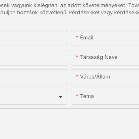
esek vagyunk kielégíteni az adott követelményeket. Tov
rduljon hozzánk közvetlenül kérdésekkel vagy kérdésekk
Email
Társaság Neve
Város/állam
Téma