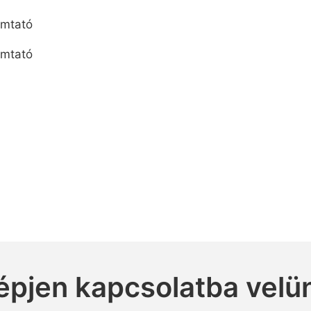
épjen kapcsolatba velü