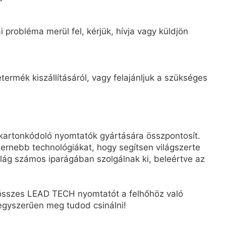
 probléma merül fel, kérjük, hívja vagy küldjön
ermék kiszállításáról, vagy felajánljuk a szükséges
kartonkódoló nyomtatók gyártására összpontosít.
rnebb technológiákat, hogy segítsen világszerte
ág számos iparágában szolgálnak ki, beleértve az
z összes LEAD TECH nyomtatót a felhőhöz való
, egyszerűen meg tudod csinálni!