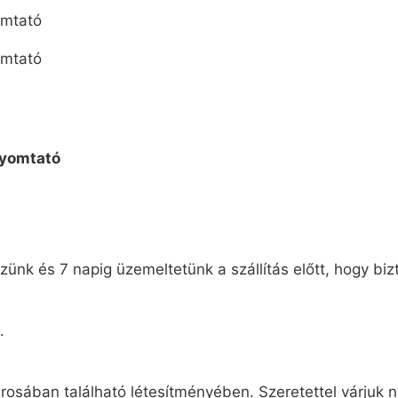
ünk és 7 napig üzemeltetünk a szállítás előtt, hogy biz
.
osában található létesítményében. Szeretettel várjuk n