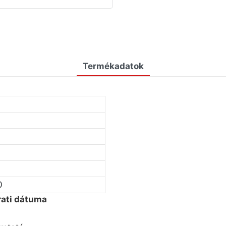
Termékadatok
0
rati dátuma