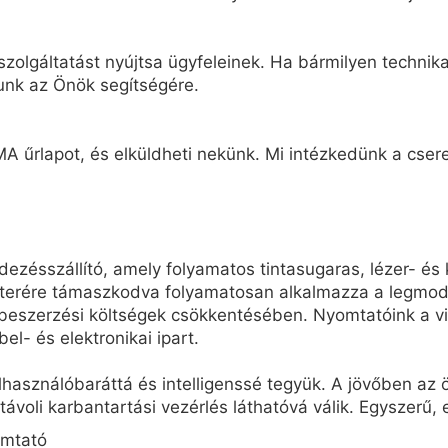
zolgáltatást nyújtsa ügyfeleinek. Ha bármilyen technikai
unk az Önök segítségére.
A űrlapot, és elküldheti nekünk. Mi intézkedünk a cseret
ésszállító, amely folyamatos tintasugaras, lézer- és 
terére támaszkodva folyamatosan alkalmazza a legmode
eszerzési költségek csökkentésében. Nyomtatóink a vil
bel- és elektronikai ipart.
elhasználóbaráttá és intelligenssé tegyük. A jövőben a
 távoli karbantartási vezérlés láthatóvá válik. Egyszerű