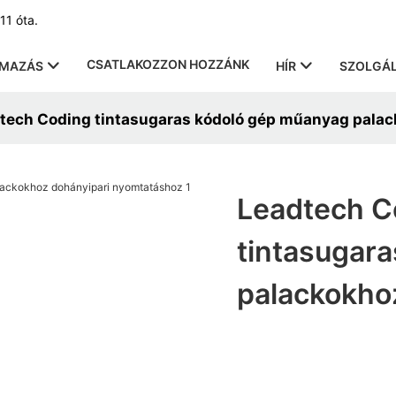
11 óta.
CSATLAKOZZON HOZZÁNK
LMAZÁS
HÍR
SZOLGÁL
tech Coding tintasugaras kódoló gép műanyag pala
Leadtech C
tintasugar
palackokho