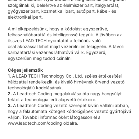
szolgálnak ki, beleértve az élelmiszeripart, italgyártást,
gyógyszeripart, kozmetikai ipart, autóipart, kábel- és
elektronikai ipart.
A mi elképzelésünk, hogy a kódolást egyszerűvé,
felhasználóbaráttá és intelligenssé tegyük. A jövőben az
összes LEAD TECH nyomtatót a felhőhöz való
csatlakozással lehet majd vezérelni és felügyelni. A távoli
karbantartási vezérlés láthatóvá válik. Egyszerű,
egyszerűen meg tudod csinálni!
Céges jellemzők
1.
A LEAD TECH Technology Co., Ltd. széles értékesítési
hálózattal rendelkezik, és kiváló hírnévnek örvend vezető
technológiájú kódolásának.
2.
A Leadtech Coding megalakulása óta nagy hangsúlyt
fektet a technológiai erő alapvető értékeire.
3.
A Leadtech Coding vezető szerepet kíván vállalni abban,
hogy a félautomata kötegelt kódológépek vezető gyártójává
váljon. További információkért látogasson el a
www.leadtech.com/coding oldalra.