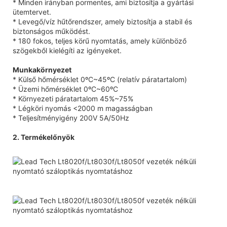
* Minden irányban pormentes, ami biztosítja a gyártási
ütemtervet.
* Levegő/víz hűtőrendszer, amely biztosítja a stabil és
biztonságos működést.
* 180 fokos, teljes körű nyomtatás, amely különböző
szögekből kielégíti az igényeket.
Munkakörnyezet
* Külső hőmérséklet 0ºC~45ºC (relatív páratartalom)
* Üzemi hőmérséklet 0ºC~60ºC
* Környezeti páratartalom 45%~75%
* Légköri nyomás <2000 m magasságban
* Teljesítményigény 200V 5A/50Hz
2. Termékelőnyök