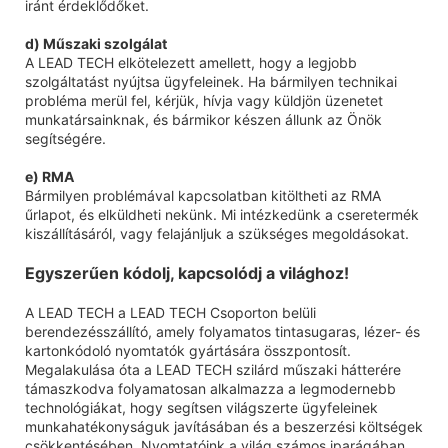
iránt érdeklődőket.
d) Műszaki szolgálat
A LEAD TECH elkötelezett amellett, hogy a legjobb
szolgáltatást nyújtsa ügyfeleinek. Ha bármilyen technikai
probléma merül fel, kérjük, hívja vagy küldjön üzenetet
munkatársainknak, és bármikor készen állunk az Önök
segítségére.
e) RMA
Bármilyen problémával kapcsolatban kitöltheti az RMA
űrlapot, és elküldheti nekünk. Mi intézkedünk a cseretermék
kiszállításáról, vagy felajánljuk a szükséges megoldásokat.
Egyszerűen kódolj, kapcsolódj a világhoz!
A LEAD TECH a LEAD TECH Csoporton belüli
berendezésszállító, amely folyamatos tintasugaras, lézer- és
kartonkódoló nyomtatók gyártására összpontosít.
Megalakulása óta a LEAD TECH szilárd műszaki hátterére
támaszkodva folyamatosan alkalmazza a legmodernebb
technológiákat, hogy segítsen világszerte ügyfeleinek
munkahatékonyságuk javításában és a beszerzési költségek
csökkentésében. Nyomtatóink a világ számos iparágában