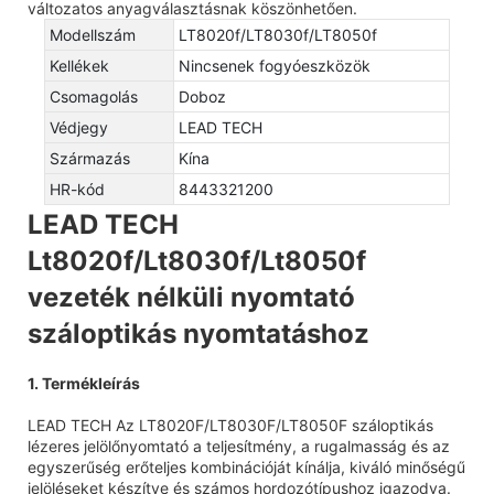
változatos anyagválasztásnak köszönhetően.
Modellszám
LT8020f/LT8030f/LT8050f
Kellékek
Nincsenek fogyóeszközök
Csomagolás
Doboz
Védjegy
LEAD TECH
Származás
Kína
HR-kód
8443321200
LEAD TECH
Lt8020f/Lt8030f/Lt8050f
vezeték nélküli nyomtató
száloptikás nyomtatáshoz
1. Termékleírás
LEAD TECH Az LT8020F/LT8030F/LT8050F száloptikás
lézeres jelölőnyomtató a teljesítmény, a rugalmasság és az
egyszerűség erőteljes kombinációját kínálja, kiváló minőségű
jelöléseket készítve és számos hordozótípushoz igazodva.