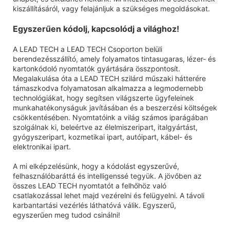
kiszállításáról, vagy felajánljuk a szükséges megoldásokat.
Egyszerűen kódolj, kapcsolódj a világhoz!
A LEAD TECH a LEAD TECH Csoporton belüli
berendezésszállító, amely folyamatos tintasugaras, lézer- és
kartonkódoló nyomtatók gyártására összpontosít.
Megalakulása óta a LEAD TECH szilárd műszaki hátterére
támaszkodva folyamatosan alkalmazza a legmodernebb
technológiákat, hogy segítsen világszerte ügyfeleinek
munkahatékonyságuk javításában és a beszerzési költségek
csökkentésében. Nyomtatóink a világ számos iparágában
szolgálnak ki, beleértve az élelmiszeripart, italgyártást,
gyógyszeripart, kozmetikai ipart, autóipart, kábel- és
elektronikai ipart.
A mi elképzelésünk, hogy a kódolást egyszerűvé,
felhasználóbaráttá és intelligenssé tegyük. A jövőben az
összes LEAD TECH nyomtatót a felhőhöz való
csatlakozással lehet majd vezérelni és felügyelni. A távoli
karbantartási vezérlés láthatóvá válik. Egyszerű,
egyszerűen meg tudod csinálni!