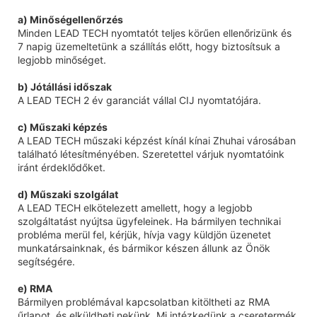
a) Minőségellenőrzés
Minden LEAD TECH nyomtatót teljes körűen ellenőrizünk és
7 napig üzemeltetünk a szállítás előtt, hogy biztosítsuk a
legjobb minőséget.
b) Jótállási időszak
A LEAD TECH 2 év garanciát vállal CIJ nyomtatójára.
c) Műszaki képzés
A LEAD TECH műszaki képzést kínál kínai Zhuhai városában
található létesítményében. Szeretettel várjuk nyomtatóink
iránt érdeklődőket.
d) Műszaki szolgálat
A LEAD TECH elkötelezett amellett, hogy a legjobb
szolgáltatást nyújtsa ügyfeleinek. Ha bármilyen technikai
probléma merül fel, kérjük, hívja vagy küldjön üzenetet
munkatársainknak, és bármikor készen állunk az Önök
segítségére.
e) RMA
Bármilyen problémával kapcsolatban kitöltheti az RMA
űrlapot, és elküldheti nekünk. Mi intézkedünk a cseretermék