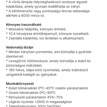
* A vörös lámpás helymeghatározó rendszer egyedi
kialakítása, amely gyorsan beállíthatja az irányt.
* A kétdimenziós nagy pontosságú lencse sebessége
elérheti a 8000 mm/s-ot.
Könnyen használható
* Moduláris felépítés, könnyen érthető.
* 10,4 hüvelykes érintőképernyő, könnyen kezelhető.
* Zseniális kialakítás, kis területen is alkalmazható.
Vadonatúj dizájn
* Minden irányban pormentes, ami biztosítja a gyártási
ütemtervet.
* Levegő/víz hűtőrendszer, amely biztosítja a stabil és
biztonságos működést.
* 180 fokos, teljes körű nyomtatás, amely különböző
szögekből kielégíti az igényeket.
Munkakörnyezet
* Külső hőmérséklet 0ºC~45ºC (relatív páratartalom)
* Üzemi hőmérséklet 0ºC~60ºC
* Környezeti páratartalom 45%~75%
* Légköri nyomás <2000 m magasságban
* Teljesítményigény 200V 5A/50Hz