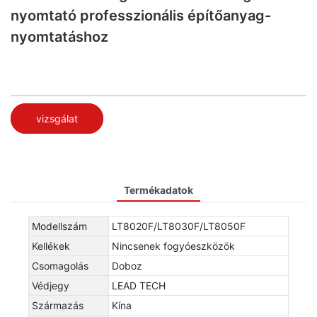
nyomtató professzionális építőanyag-
nyomtatáshoz
vizsgálat
Termékadatok
Modellszám
LT8020F/LT8030F/LT8050F
Kellékek
Nincsenek fogyóeszközök
Csomagolás
Doboz
Védjegy
LEAD TECH
Származás
Kína